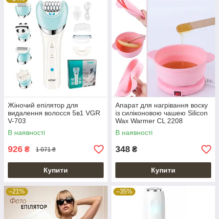
Жіночий епілятор для
Апарат для нагрівання воску
видалення волосся 5в1 VGR
із силіконовою чашею Silicon
V-703
Wax Warmer CL 2208
В наявності
В наявності
926
348
₴
₴
1 071 ₴
Купити
Купити
–21%
–35%