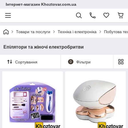
Інтернет-магазин Khoztovar.com.ua
Товари та послуги
Техніка і електроніка
Побутова те
Епілятори та жіночі електробритви
Сортування
0
Фільтри