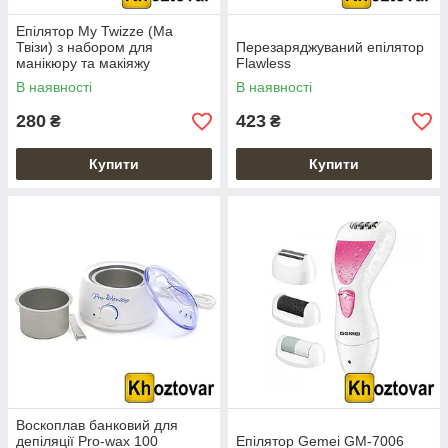
Епілятор My Twizze (Ма
Твізи) з набором для
Перезаряджуваний епілятор
манікюру та макіяжу
Flawless
В наявності
В наявності
280
423
₴
₴
Купити
Купити
Воскоплав банковий для
депіляції Pro-wax 100
Епілятор Gemei GM-7006