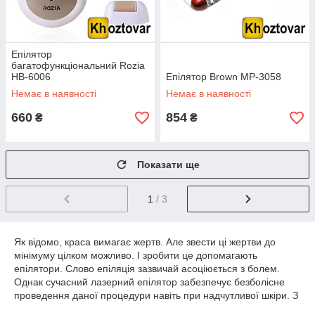
Епілятор
багатофункціональний Rozia
HB-6006
Епілятор Brown MP-3058
Немає в наявності
Немає в наявності
660
854
₴
₴
Показати ще
1
/ 3
Як відомо, краса вимагає жертв. Але звести ці жертви до
мінімуму цілком можливо. І зробити це допомагають
епілятори. Слово епіляція зазвичай асоціюється з болем.
Однак сучасний лазерний епілятор забезпечує безболісне
проведення даної процедури навіть при надчутливої шкіри. З
цією метою епілятори комплектуються спеціальними