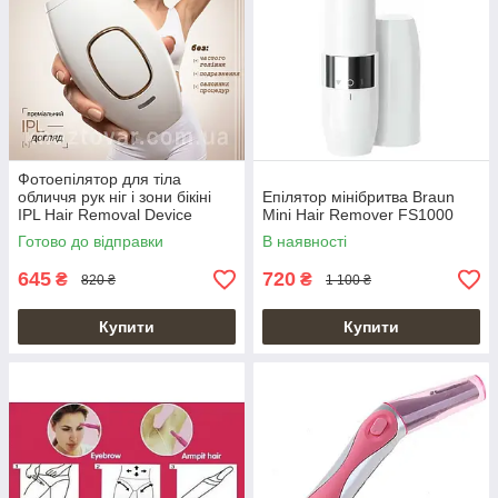
Фотоепілятор для тіла
обличчя рук ніг і зони бікіні
Епілятор мінібритва Braun
IPL Hair Removal Device
Mini Hair Remover FS1000
Готово до відправки
В наявності
645
720
₴
₴
820 ₴
1 100 ₴
Купити
Купити