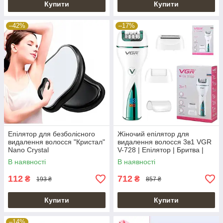
Купити
Купити
–42%
–17%
Епілятор для безболісного
Жіночий епілятор для
видалення волосся "Кристал"
видалення волосся 3в1 VGR
Nano Crystal
V-728 | Епілятор | Бритва |
Пемза
В наявності
В наявності
112
712
₴
₴
193 ₴
857 ₴
Купити
Купити
–14%