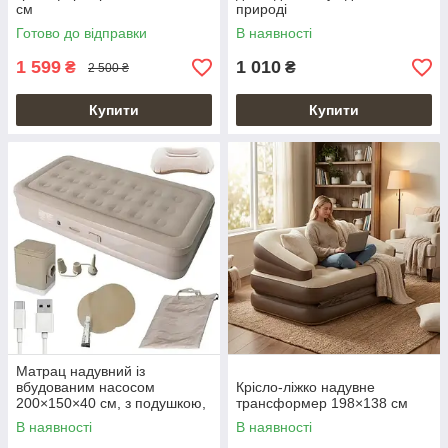
см
природі
Готово до відправки
В наявності
1 599
1 010
₴
₴
2 500 ₴
Купити
Купити
Матрац надувний із
вбудованим насосом
Крісло-ліжко надувне
200×150×40 см, з подушкою,
трансформер 198×138 см
чохол бежевий
В наявності
В наявності