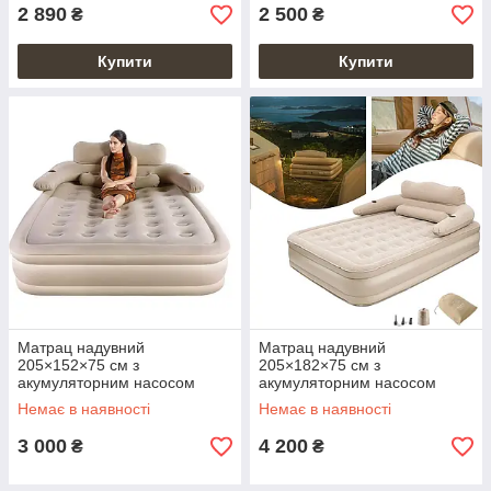
2 890
2 500
₴
₴
Купити
Купити
Матрац надувний
Матрац надувний
205×152×75 см з
205×182×75 см з
акумуляторним насосом
акумуляторним насосом
Type-C
Type-C
Немає в наявності
Немає в наявності
3 000
4 200
₴
₴