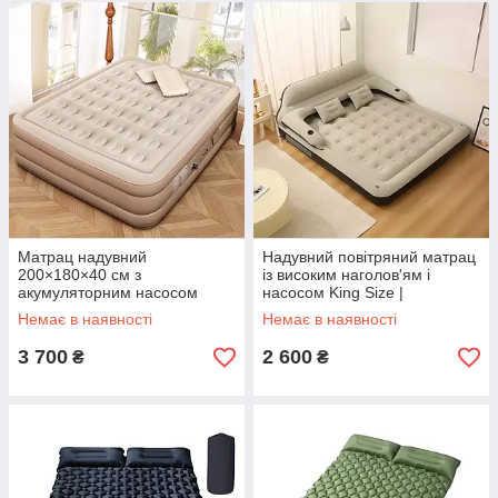
Матрац надувний
Надувний повітряний матрац
200×180×40 см з
із високим наголов'ям і
акумуляторним насосом
насосом King Size |
Type-C
202x152x70 см
Немає в наявності
Немає в наявності
3 700
2 600
₴
₴