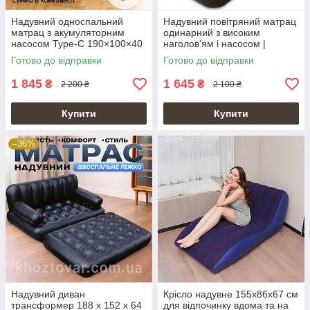
Надувний односпальний
Надувний повітряний матрац
матрац з акумуляторним
одинарний з високим
насосом Type-C 190×100×40
наголов'ям і насосом |
см, сірий
191x99x70см
Готово до відправки
Готово до відправки
1 845
1 645
₴
₴
2 200 ₴
2 100 ₴
Купити
Купити
–36%
Надувний диван
Крісло надувне 155x86x67 см
трансформер 188 х 152 х 64
для відпочинку вдома та на