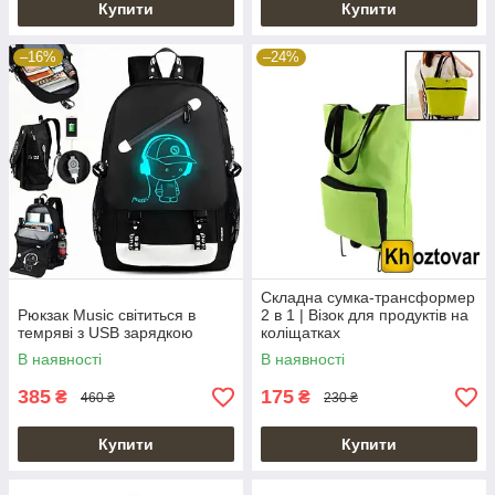
Купити
Купити
–16%
–24%
Складна сумка-трансформер
Рюкзак Music світиться в
2 в 1 | Візок для продуктів на
темряві з USB зарядкою
коліщатках
В наявності
В наявності
385
175
₴
₴
460 ₴
230 ₴
Купити
Купити