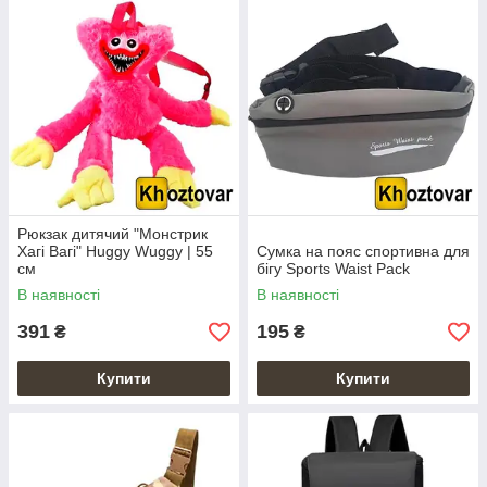
Рюкзак дитячий "Монстрик
Хагі Вагі" Huggy Wuggy | 55
Сумка на пояс спортивна для
см
бігу Sports Waist Pack
В наявності
В наявності
391
195
₴
₴
Купити
Купити