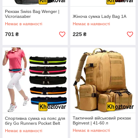
Рюкзак Swiss Bag Wenger |
Vicroriasaber
Жіноча сумка Lady Bag 1A
Немає в наявності
Немає в наявності
701
225
₴
₴
Тактичний військовий рюкзак
Спортивна сумка на пояс для
Bginvest | 41-60 л
бігу Go Runners Pocket Belt
Немає в наявності
Немає в наявності