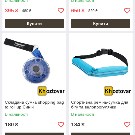
В наявності
В наявності
395
650
₴
₴
480 ₴
820 ₴
Купити
Купити
Складана сумка shopping bag
Спортивна ремінь-сумка для
to roll up Синій
бігу та велопрогулянки
В наявності
В наявності
180
134
₴
₴