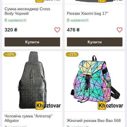
Сумка-месенджер Cross
Body Чорний
Рюкзак Xiaomi bag 17''
В наявності
В наявності
320
476
₴
₴
Купити
Купити
–18%
–21%
Чоловіча сумка "Алігатор"
Alligator
Жіночий рюкзак Bao Bao 568