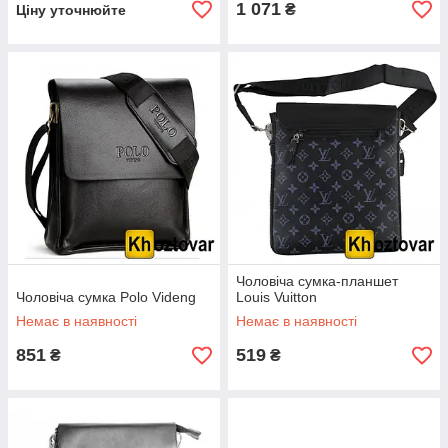
1 071
₴
Ціну уточнюйте
Чоловіча сумка-планшет
Чоловіча сумка Polo Videng
Louis Vuitton
Немає в наявності
Немає в наявності
851
519
₴
₴