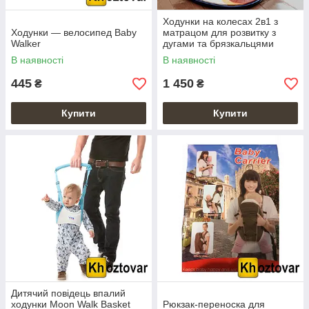
Ходунки на колесах 2в1 з
Ходунки — велосипед Baby
матрацом для розвитку з
Walker
дугами та брязкальцями
музичні Bluetooth
В наявності
В наявності
445
1 450
₴
₴
Купити
Купити
Дитячий повідець впалий
ходунки Moon Walk Basket
Рюкзак-переноска для