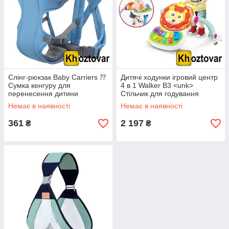
Слінг-рюкзак Baby Carriers ⁇
Дитячі ходунки ігровий центр
Сумка кенгуру для
4 в 1 Walker B3 <unk>
перенесення дитини
Стільчик для годування
Немає в наявності
Немає в наявності
361
2 197
₴
₴