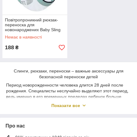
Повітропроникний рюкзак-
переноска для
новонароджених Baby Sling
AND182
Немає в наявності
188
₴
Слинги, рюкзаки, переноски – важные аксессуары для
безопасной переноски детей
Период новорожденности человека длится 28 дней после
рождения. Специалисты неслучайно выделяют этот период,
ведь именно в его временных пределах ребенок больше
всего зависит от мамы, так как его организм еще слишком
Показати все
хрупок.
Слинги для новорожденных – аксессуары для молодых
родителей, которые обеспечивают высокий уровень
Про нас
комфорта малыша, мамы и папы. В этом возрасте, детки
должны чувствовать близость с матерью, так что
купить