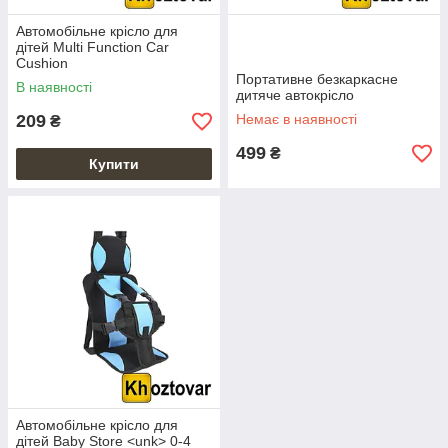
Автомобільне крісло для
дітей Multi Function Car
Cushion
Портативне безкаркасне
В наявності
дитяче автокрісло
209
Немає в наявності
₴
499
₴
Купити
Автомобільне крісло для
дітей Baby Store <unk> 0-4