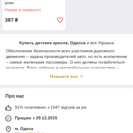
роки
Немає в наявності
387
₴
Купить детские кресла, Одесса
и вся Украина
Обеспечение безопасности всех участников дорожного
движения – задача производителей авто, но есть исключение
– самые маленькие пассажиры. О них должны позаботиться
родители. Взять ребенка в автомобильное путешествие –
непростое дело, требующее дополнительной комплектации
Показати все
для транспортного средства, а именно – установки
автокресла.
Разновидности
Про нас
Если ввести в поиске «
детские автокресла
,
Одесса
»,
можно получить множество результатов, причем, с разными
91% позитивних з 1047 відгуків за рік
моделями, которые классифицируются, зависимо от
возрастной категории.
Працює з 29.12.2015
Для самых маленьких пассажиров до одного года,
м. Одеса
предлагаются специальные кресла, малыш в них находится