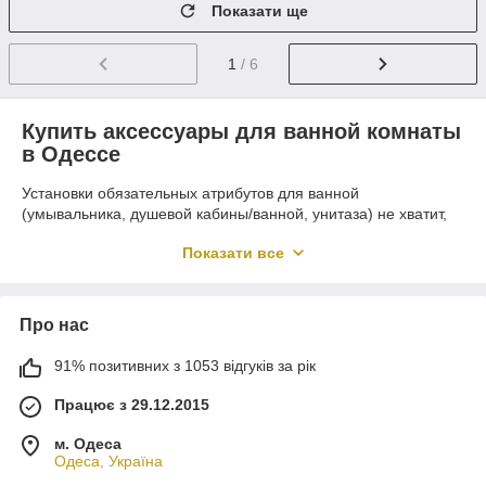
Показати ще
1
/ 6
Купить аксессуары для ванной комнаты
в Одессе
Установки обязательных атрибутов для ванной
(умывальника, душевой кабины/ванной, унитаза) не хватит,
чтобы сделать помещения уютным и приятным для
Показати все
пребывания. Есть еще ряд разных элементов, которые очень
важны, без них никак.
Мелочи для ванной – важная часть оформления
помещения
Про нас
Современные санузлы в квартирах и домах оснащаются
91% позитивних з 1053 відгуків за рік
разнообразными мелкими элементами, которые
предназначаются не только для украшения, но и
Працює з 29.12.2015
выполнения своих функций.
м. Одеса
В набор для ванной комнаты обычно входят: емкости с
Одеса, Україна
дозаторами, шторки, коврики, зеркала, мыльницы, сушилки