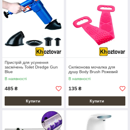
Пристрій для усунення
засмічень Toilet Dredge Gun
Силіконова мочалка для
Blue
душу Body Brush Рожевий
В наявності
В наявності
485
135
₴
₴
Купити
Купити