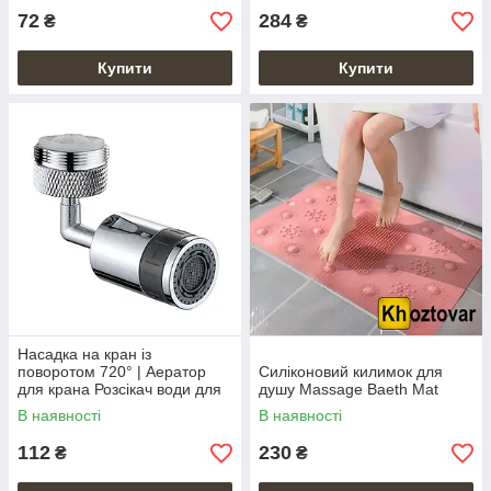
72
284
₴
₴
Купити
Купити
Насадка на кран із
поворотом 720° | Аератор
Силіконовий килимок для
для крана Розсікач води для
душу Massage Baeth Mat
крана
В наявності
В наявності
112
230
₴
₴