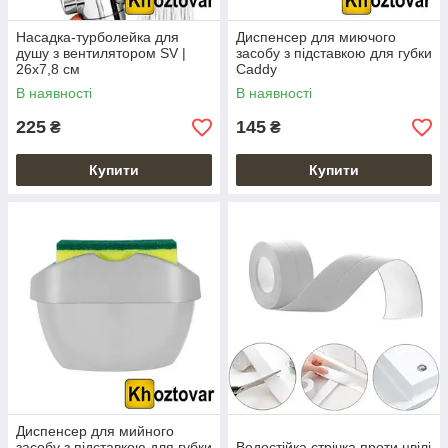
Насадка-турболейка для
Диспенсер для миючого
душу з вентилятором SV |
засобу з підставкою для губки
26х7,8 см
Caddy
В наявності
В наявності
225
145
₴
₴
Купити
Купити
Диспенсер для мийного
засобу з підставкою для губки
Водостійка стрічка проти цвілі