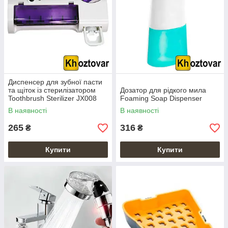
Диспенсер для зубної пасти
та щіток із стерилізатором
Дозатор для рідкого мила
Toothbrush Sterilizer JX008
Foaming Soap Dispenser
В наявності
В наявності
265
316
₴
₴
Купити
Купити