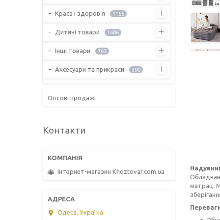
Краса і здоров'я
1155
Дитячі товари
1686
Інші товари
765
Аксесуари та прикраси
390
Оптові продажі
Контакти
Надувний
Інтернет-магазин Khoztovar.com.ua
Обладнани
матрац. М
зберіганн
Переваги
Одеса, Україна
Вбу