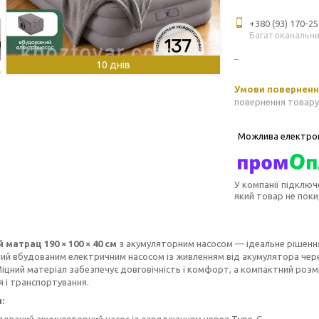
+380 (93) 170-25
Багатоканальн
10 днів
повернення товару
У компанії підключ
який товар не пок
 матрац 190 × 100 × 40 см
з акумуляторним насосом — ідеальне рішення 
й вбудованим електричним насосом із живленням від акумулятора чере
іцний матеріал забезпечує довговічність і комфорт, а компактний розм
я і транспортування.
:
дований акумуляторний насос із заряджанням через Type-C.