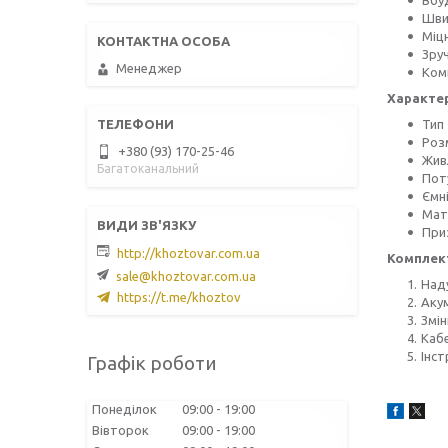
Шви
Міцн
Зруч
Менеджер
Комп
Характе
Тип
Роз
+380 (93) 170-25-46
Жив
Багатоканальний
Поту
Ємні
Мат
При
http://khoztovar.com.ua
Комплек
sale@khoztovar.com.ua
Над
https://t.me/khoztov
Аку
Змін
Каб
Інст
Графік роботи
Понеділок
09:00
19:00
Вівторок
09:00
19:00