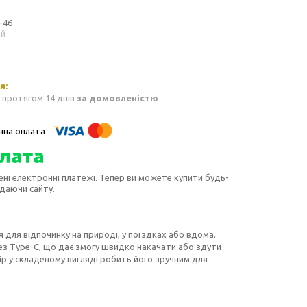
-46
ий
 протягом 14 днів
за домовленістю
ені електронні платежі. Тепер ви можете купити будь-
идаючи сайту.
для відпочинку на природі, у поїздках або вдома.
з Type-C, що дає змогу швидко накачати або здути
ір у складеному вигляді робить його зручним для