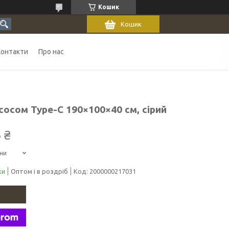
Кошик
Кошик
Контакти
Про нас
осом Type-C 190×100×40 см, сірий
 ₴
ни
ки
Оптом і в роздріб
Код:
2000000217031