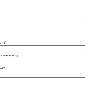
рний
о комплекту
іжко