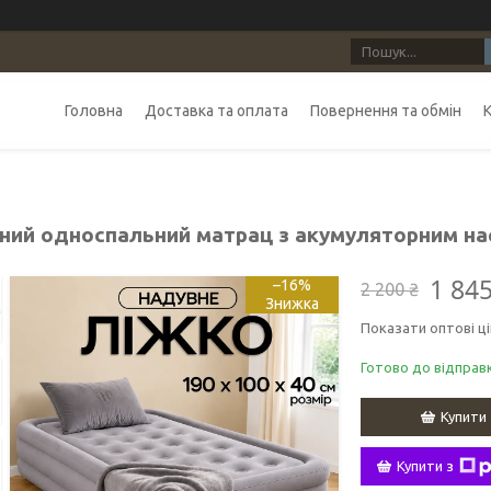
Головна
Доставка та оплата
Повернення та обмін
ний односпальний матрац з акумуляторним нас
1 845
–16%
2 200 ₴
Показати оптові ці
Готово до відправ
Купити
Купити з