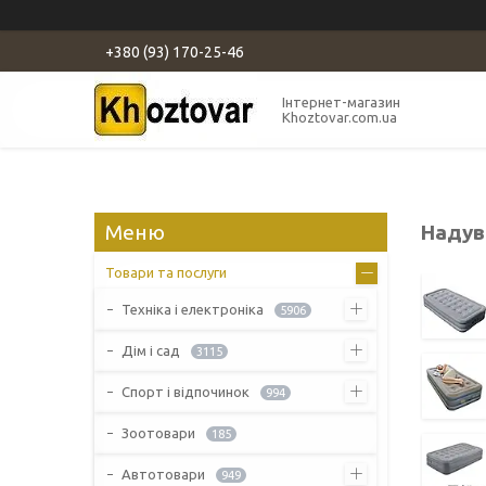
+380 (93) 170-25-46
Інтернет-магазин
Khoztovar.com.ua
Надув
Товари та послуги
Техніка і електроніка
5906
Дім і сад
3115
Спорт і відпочинок
994
Зоотовари
185
Автотовари
949