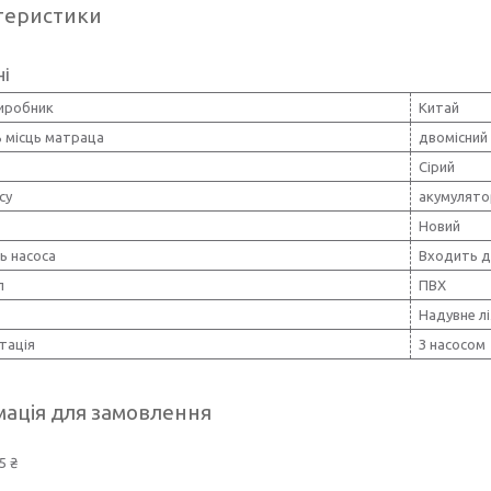
теристики
ні
виробник
Китай
ь місць матраца
двомісний
Сірий
су
акумулято
Новий
ь насоса
Входить д
л
ПВХ
Надувне л
тація
З насосом
ація для замовлення
5 ₴