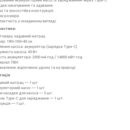
дке накачування та здування.
а та зносостійка конструкція.
ні розміри.
актність у складеному вигляді.
ристики:
 товару: надувний матрац
мір: 190×100×40 см
лення насоса: акумулятор (зарядка Type-C)
жність насоса: 40 Вт
сть акумулятора: 2000 мА·год / 14800 мВт·год
еріал: ПВХ
значення: відпочинок удома та на природі
тація
увний матрац — 1 шт.
муляторний насос — 1 шт.
ні насадки для насоса — 3 шт.
ель Type-C для заряджання — 1 шт.
рукція — 1 шт.