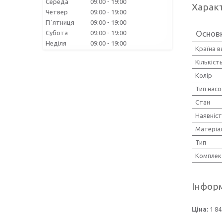
Середа
09:00
19:00
Харак
Четвер
09:00
19:00
Пʼятниця
09:00
19:00
Основ
Субота
09:00
19:00
Неділя
09:00
19:00
Країна 
Кількіст
Колір
Тип насо
Стан
Наявніст
Матеріа
Тип
Комплек
Інформ
Ціна:
1 84