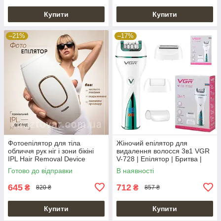
Купити
Купити
–21%
–17%
Фотоепілятор для тіла
Жіночий епілятор для
обличчя рук ніг і зони бікіні
видалення волосся 3в1 VGR
IPL Hair Removal Device
V-728 | Епілятор | Бритва |
Пемза
Готово до відправки
В наявності
645
712
₴
₴
820 ₴
857 ₴
Купити
Купити