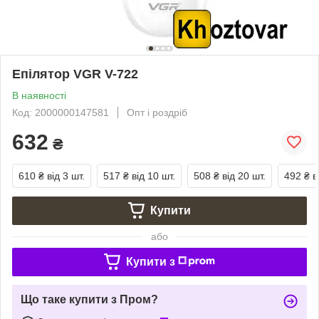
Епілятор VGR V-722
В наявності
Код: 2000000147581
Опт і роздріб
632
₴
610 ₴
від 3 шт.
517 ₴
від 10 шт.
508 ₴
від 20 шт.
492 ₴
в
Купити
або
Купити з
Що таке купити з Пром?