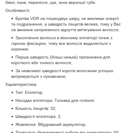
бікіні, пахв, перенісся, щік, зони верхньої губи.
Особливості
:
Бритва VGR не пошкоджує шкіру, не викликає алергії
та подразнення, а швидкість пінцетів велика, тому у Вас
не виникне неприємного відчуття витягування волосся;
Захоплення волосся в жіночому епіляторі точне з
гарною фіксацією, тому все волосся видаляється з
коренем;
Перша швидкість (більш низька) призначена для
короткого або тонкого волосся;
За невеликої швидкості короткі волосинки успішно
витримуються з луковичкою.
Характеристика
:
Тип: Епілятор;
Насадки епілятора: Головка для гоління;
Кількість пінцетів: 32;
Швидкості епілятора: 2;
Живлення: Вбудований акумулятор;
Тривалість безперервної роботи від акумулятора: 60