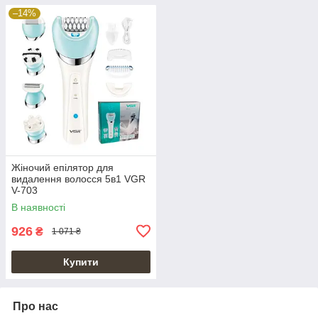
–14%
Жіночий епілятор для
видалення волосся 5в1 VGR
V-703
В наявності
926
₴
1 071 ₴
Купити
Про нас