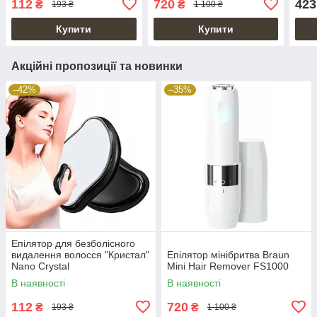
112
720
423
₴
₴
193 ₴
1 100 ₴
Купити
Купити
Акційні пропозиції та новинки
–42%
–35%
Епілятор для безболісного
видалення волосся "Кристал"
Епілятор мінібритва Braun
Nano Crystal
Mini Hair Remover FS1000
В наявності
В наявності
112
720
₴
₴
193 ₴
1 100 ₴