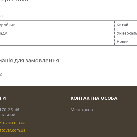
ні
виробник
Китай
ладу
Універсал
Новий
ація для замовлення
₴
 170-25-46
Менеджер
нальний
ztovar.com.ua
tovar.com.ua