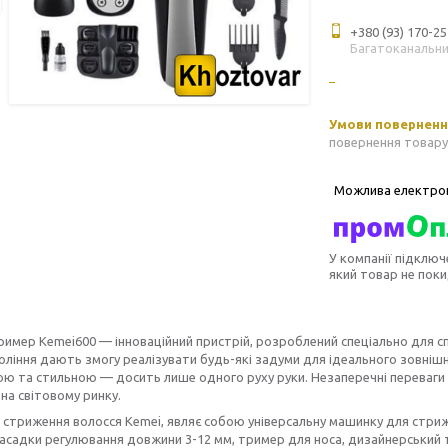
+380 (93) 170-25
Багатоканальн
повернення товару
У компанії підключ
який товар не пок
имер Kemei600 — інноваційний пристрій, розроблений спеціально для спр
оління дають змогу реалізувати будь-які задуми для ідеального зовніш
ю та стильною — досить лише одного руху руки. Незаперечні переваги
на світовому ринку.
 стриження волосся Kemei, являє собою універсальну машинку для стриж
асадки регулювання довжини 3-12 мм, тример для носа, дизайнерський т