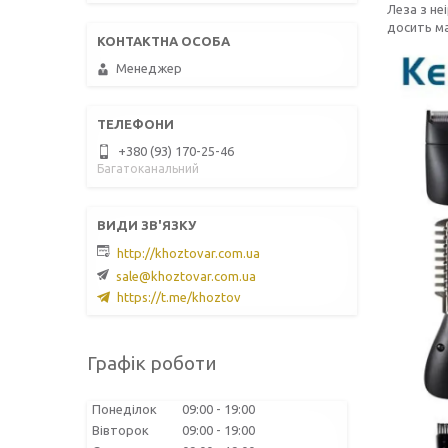
Леза з не
досить ма
Менеджер
+380 (93) 170-25-46
Багатоканальний
http://khoztovar.com.ua
sale@khoztovar.com.ua
https://t.me/khoztov
Графік роботи
Понеділок
09:00
19:00
Вівторок
09:00
19:00