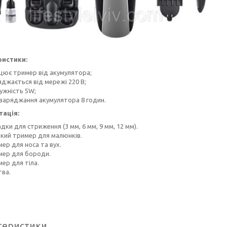
ристики:
цює тример від акумулятора;
яджається від мережі 220 В;
ужність 5W;
 заряджання акумулятора 8 годин.
ація:
дки для стриження (3 мм, 6 мм, 9 мм, 12 мм).
кий тример для малюнків.
ер для носа та вух.
мер для бороди.
ер для тіла.
тва.
теристики