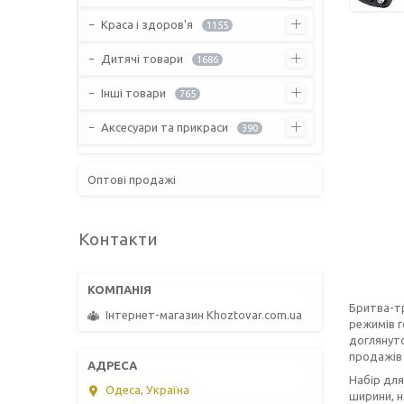
Краса і здоров'я
1155
Дитячі товари
1686
Інші товари
765
Аксесуари та прикраси
390
Оптові продажі
Контакти
Бритва-тр
Інтернет-магазин Khoztovar.com.ua
режимів г
доглянуто
продажів 
Набір для
Одеса, Україна
ширини, н