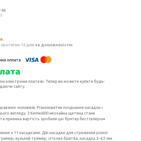
-46
ий
 протягом 14 днів
за домовленістю
ені електронні платежі. Тепер ви можете купити будь-
идаючи сайту.
авжніх чоловіків. Різноманітне поєднання насадок і
нього вигляду. З Kemei600 неохайна щетина стане
 та приємна вартість зробили цю бритву бестселером
ення з 11 насадками. Дві насадки для стриження різної
ример, вузький тример, сіткова бритва, насадка 3-4,5 мм.