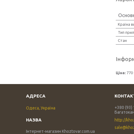
Основ
Країна 
Тип при
Стан
Інформ
Ціна:
770 
+380 (93)
Одеса, Україна
Багатока
http://kho
sale@khoz
Інтернет-магазин Khoztovar.com.ua