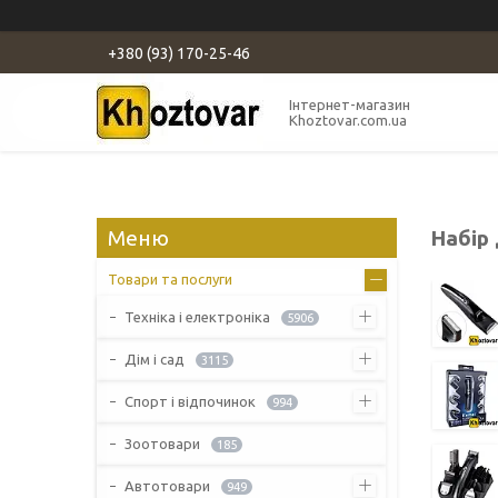
+380 (93) 170-25-46
Інтернет-магазин
Khoztovar.com.ua
Набір
Товари та послуги
Техніка і електроніка
5906
Дім і сад
3115
Спорт і відпочинок
994
Зоотовари
185
Автотовари
949