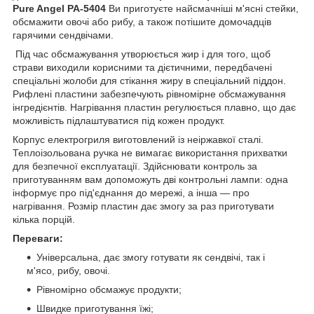
Pure Angel PA-5404
Ви приготуєте найсмачніші м'ясні стейки,
обсмажити овочі або рибу, а також потішите домочадців
гарячими сендвічами.
Під час обсмажування утворюється жир і для того, щоб
страви виходили корисними та дієтичними, передбачені
спеціальні жолоби для стікання жиру в спеціальний піддон.
Рифлені пластини забезпечують рівномірне обсмажування
інгредієнтів. Нагрівання пластин регулюється плавно, що дає
можливість підлаштуватися під кожен продукт.
Корпус електрогриля виготовлений із неіржавкої сталі.
Теплоізольована ручка не вимагає використання прихватки
для безпечної експлуатації. Здійснювати контроль за
приготуванням вам допоможуть дві контрольні лампи: одна
інформує про під'єднання до мережі, а інша — про
нагрівання. Розмір пластин дає змогу за раз приготувати
кілька порцій.
Переваги:
Універсальна, дає змогу готувати як сендвічі, так і
м'ясо, рибу, овочі.
Рівномірно обсмажує продукти;
Швидке приготування їжі;