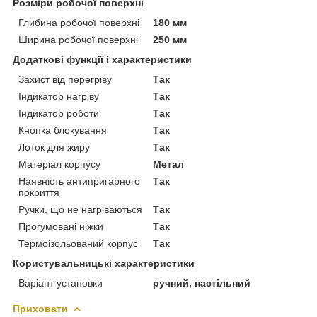
Розміри робочої поверхні
Глибина робочої поверхні
180 мм
Ширина робочої поверхні
250 мм
Додаткові функції і характеристики
Захист від перегріву
Так
Індикатор нагріву
Так
Індикатор роботи
Так
Кнопка блокування
Так
Лоток для жиру
Так
Матеріал корпусу
Метал
Наявність антипригарного
Так
покриття
Ручки, що не нагріваються
Так
Прогумовані ніжки
Так
Термоізольований корпус
Так
Користувальницькі характеристики
Варіант установки
ручний, настільний
Приховати