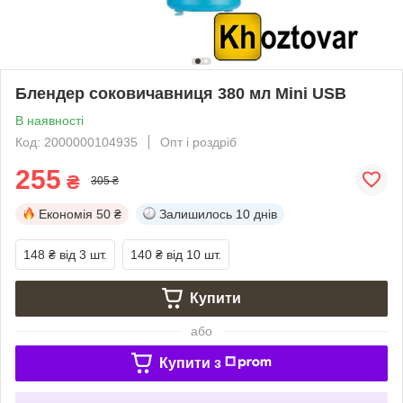
Блендер соковичавниця 380 мл Mini USB
В наявності
Код: 2000000104935
Опт і роздріб
255
₴
305 ₴
Економія
50 ₴
Залишилось
10 днів
148 ₴
від 3 шт.
140 ₴
від 10 шт.
Купити
або
Купити з