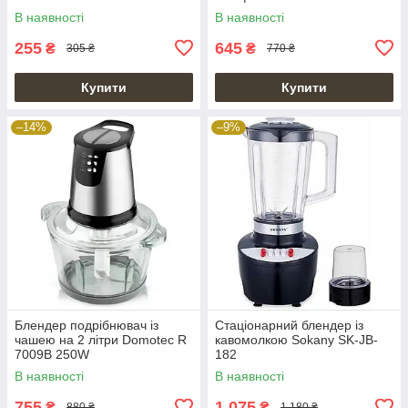
В наявності
В наявності
255
645
₴
₴
305 ₴
770 ₴
Купити
Купити
–14%
–9%
Блендер подрібнювач із
Стаціонарний блендер із
чашею на 2 літри Domotec R
кавомолкою Sokany SK-JB-
7009B 250W
182
В наявності
В наявності
755
1 075
₴
₴
880 ₴
1 180 ₴