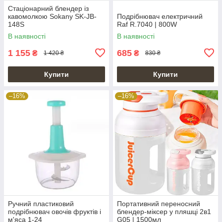
Стаціонарний блендер із
кавомолкою Sokany SK-JB-
Подрібнювач електричний
148S
Raf R.7040 | 800W
В наявності
В наявності
1 155
685
₴
₴
1 420 ₴
830 ₴
Купити
Купити
–16%
–16%
Ручний пластиковий
Портативний переносний
подрібнювач овочів фруктів і
блендер-міксер у пляшці 2в1
м'яса 1-24
G05 | 1500мл