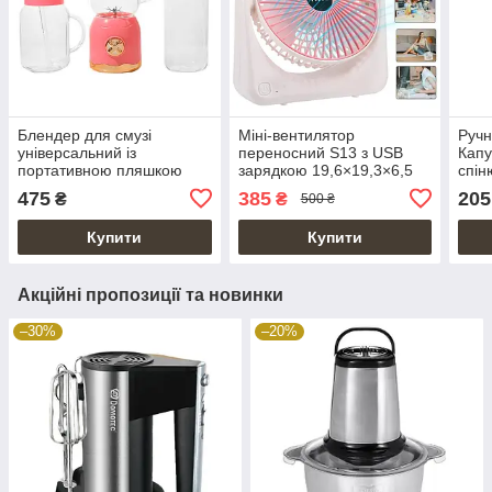
Блендер для смузі
Міні-вентилятор
Ручн
універсальний із
переносний S13 з USB
Капу
портативною пляшкою
зарядкою 19,6×19,3×6,5
спін
Retro Juicer | Мілкшейкер |
см
475
385
205
₴
₴
500 ₴
Соковичавниця
Купити
Купити
Акційні пропозиції та новинки
–30%
–20%