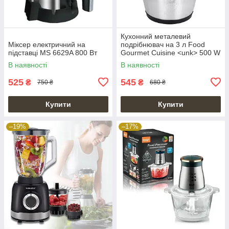
Кухонний металевий
Міксер електричний на
подрібнювач на 3 л Food
підставці MS 6629A 800 Вт
Gourmet Cuisine <unk> 500 W
В наявності
В наявності
525
545
₴
₴
750 ₴
680 ₴
Купити
Купити
–19%
–17%