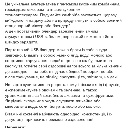
Це унікальна альтернатива гігантським кухонним комбайнам,
громіздким міксерам та іншим кухонним
техноаксесуарам. Подумайте самі: хіба захочеться щоразу
виїжджаючи на дачу або на природу тягнути із собою великий
стаціонарний міксер або блендер?
А цей портативний блендер забезпечений ємним
акумулятором і USB-кабелем, через який ви можете його
швидко зарядити.
Портативний USВ блендер можна брати із собою куди
завгодно. Візьміть із собою жменю ягід, воду, молоко або
спортивне харчування, кидайте це все в колбу, жмите на
кнопку та готуйте свіжі оздоровчі напої всього за кілька хвилин
де завгодно — на роботі під час обідньої перерви, до або
після тренування, на пікніку, прогулянці та, звісно ж, на дачі.
Не варто зупинятися на рецептах смузі тільки з ягід і фруктів,
експериментуйте з овочами та зеленню, а також
урізноманітніть свій коктейль злаковими та сухофруктами.
Як рідкий складник можуть слугувати звичайна або
мінеральна вода, соки, йогурти, кефір або молоко.
Вітамінні коктейлі набувають однорідної консистенції, і їх
дегустація приносить невимовне задоволення!
Переваги: