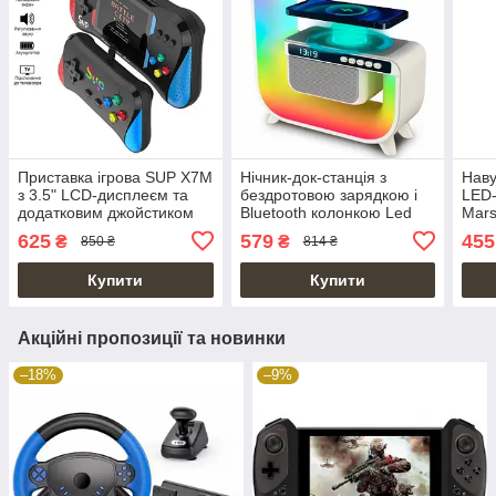
Приставка ігрова SUP X7M
Нічник-док-станція з
Наву
з 3.5" LCD-дисплеєм та
бездротовою зарядкою і
LED-
додатковим джойстиком
Bluetooth колонкою Led
Mars
на 500 ігор 1200 мАг 8bit
Wireless Charging Speaker
625
579
455
₴
₴
850 ₴
814 ₴
XM-G3
Купити
Купити
Акційні пропозиції та новинки
–18%
–9%