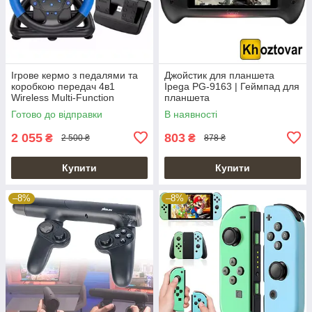
Ігрове кермо з педалями та
Джойстик для планшета
коробкою передач 4в1
Ipega PG-9163 | Геймпад для
Wireless Multi-Function
планшета
Steering Wheel P4/P3/PC
Готово до відправки
В наявності
2 055
803
₴
₴
2 500 ₴
878 ₴
Купити
Купити
–8%
–8%