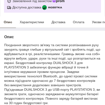
Замовлення під захистом
Доступна доставка
Опис
Характеристики
Доставка
Оплата
Умови п
Опис
Поєднання зворотного зв'язку та системи розпізнавання руху
занурять гравця глибше у віртуальний світ і зроблять події, що
відбуваються в грі, реалістичнішими. Гравець зможе «на собі»
відчути вибухи, удари, рухи та інші події, що розгортаються на
екрані. Бездротовий контролер DUALSHOCK 3 для
PLAYSTATION 3 забезпечує функцію вібрації й точне й
інтуїтивне керування ігровим процесом. Завдяки
використанню технології Bluetooth, до однієї ігрової системи
можна під'єднати одночасно до 7 бездротових контролерів
без використання додаткових зовнішніх пристроїв.
Під'єднавши DUALSHOCK 3 до USB-порту PLAYSTATION 3, ви
зможете грати, одночасно заряджаючи акумуляторні батареї
бездротового контролера. Повного заряду батарей вистачає
на 30 годин бездротової гри.