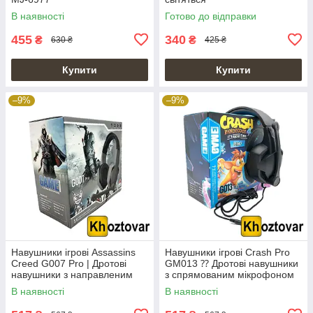
В наявності
Готово до відправки
455
340
₴
₴
630 ₴
425 ₴
Купити
Купити
–9%
–9%
Навушники ігрові Assassins
Навушники ігрові Crash Pro
Creed G007 Pro | Дротові
GM013 ⁇ Дротові навушники
навушники з направленим
з спрямованим мікрофоном
мікрофоном
В наявності
В наявності