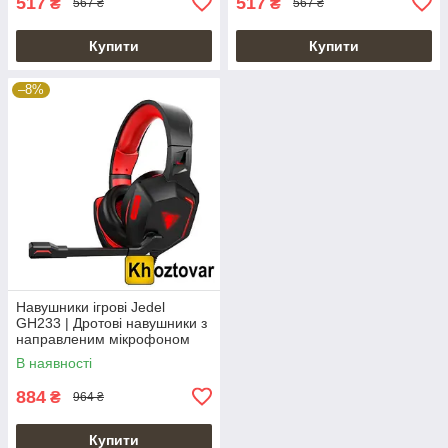
517
517
₴
₴
567 ₴
567 ₴
Купити
Купити
–8%
Навушники ігрові Jedel
GH233 | Дротові навушники з
направленим мікрофоном
В наявності
884
₴
964 ₴
Купити