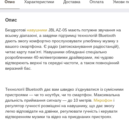
Опис
Характеристики
Доставка
Оплата
Умови п
Опис
Бездротові
навушники
JBL AZ-05 мають потужне звучання на
всьому діапазоні, а завдяки підтримці технологій Bluetooth
дають змогу комфортно прослуховувати улюблену музику з
вашого смартфона. Є радіо (автоксканування радіостанцій),
читає карту пам'яті. Навушники обладнані спеціально
розробленими 40-міліметровими драйверами, які чудово
відтворюють верхні та середні частоти, а також повноцінний
виразний бас.
Технології Bluetooth дає вам швидко з'єднуватися із сумісними
пристроями — чи то ноутбук, чи то смартфон. Максимальна
дальність приймання сигналу — до 10 метрів.
Мікрофон
і
регулятор гучності розміщені на навушнику, що дає змогу
легко відповідати на дзвінки, регулювати гучність і керувати
відтворенням музики та відео на приєднаних пристроях.