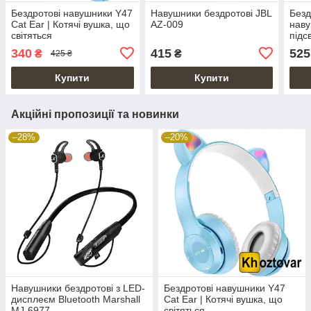
Бездротові навушники Y47
Навушники бездротові JBL
Безд
Cat Ear | Котячі вушка, що
AZ-009
наву
світяться
підс
706
340
415
525
₴
₴
425 ₴
Купити
Купити
Акційні пропозиції та новинки
–28%
–20%
Навушники бездротові з LED-
Бездротові навушники Y47
дисплеєм Bluetooth Marshall
Cat Ear | Котячі вушка, що
MJ-6977
світяться