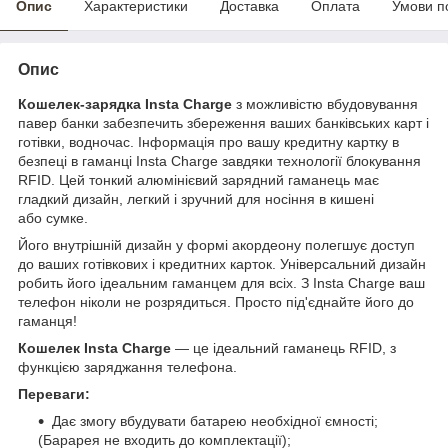
Опис
Характеристики
Доставка
Оплата
Умови п
Опис
Кошелек-зарядка Insta Charge
з можливістю вбудовування
павер банки забезпечить збереження ваших банківських карт і
готівки, водночас. Інформація про вашу кредитну картку в
безпеці в гаманці Insta Charge завдяки технології блокування
RFID. Цей тонкий алюмінієвий зарядний гаманець має
гладкий дизайн, легкий і зручний для носіння в кишені
або сумке.
Його внутрішній дизайн у формі акордеону полегшує доступ
до ваших готівкових і кредитних карток. Універсальний дизайн
робить його ідеальним гаманцем для всіх. З Insta Charge ваш
телефон ніколи не розрядиться. Просто під'єднайте його до
гаманця!
Кошелек Insta Charge
— це ідеальний гаманець RFID, з
функцією заряджання телефона.
Переваги:
Дає змогу вбудувати батарею необхідної ємності;
(Барарея не входить до комплектації);