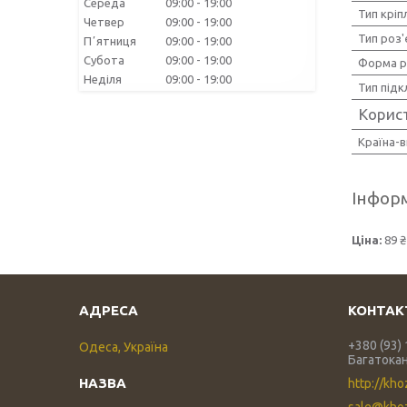
Середа
09:00
19:00
Тип кріп
Четвер
09:00
19:00
Тип роз'
Пʼятниця
09:00
19:00
Субота
09:00
19:00
Форма р
Неділя
09:00
19:00
Тип під
Корис
Країна-
Інформ
Ціна:
89 ₴
+380 (93)
Одеса, Україна
Багатока
http://kho
sale@khoz