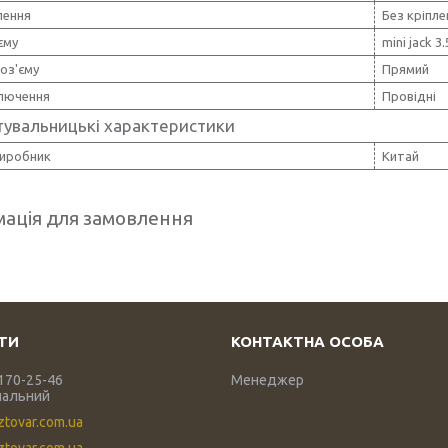
лення
Без кріпле
єму
mini jack 3
оз'єму
Прямий
ключення
Провідні
тувальницькі характеристики
виробник
Китай
ація для замовлення
 170-25-46
Менеджер
нальний
ztovar.com.ua
tovar.com.ua