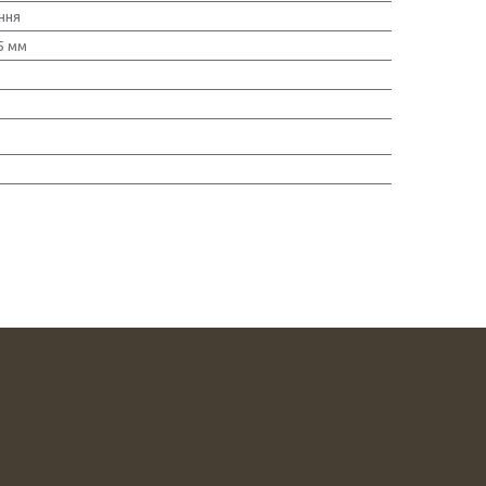
ння
.5 мм