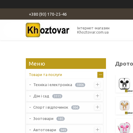
+380 (93) 170-25-46
Інтернет-магазин
Khoztovar.com.ua
Дрото
Товари та послуги
Техніка і електроніка
5906
Дім і сад
3115
Спорт і відпочинок
994
Зоотовари
185
Автотовари
949