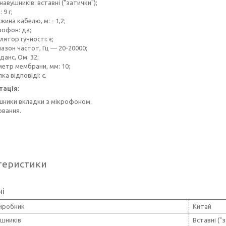
навушників: вставні ("затички");
 9 г;
ина кабелю, м: - 1,2;
рофон: да;
лятор гучності: є;
азон частот, Гц — 20-20000;
данс, Ом: 32;
метр мембрани, мм: 10;
ка відповіді: є.
ація:
шники вкладки з мікрофоном.
овання.
теристики
ні
виробник
Китай
ушників
Вставні ("