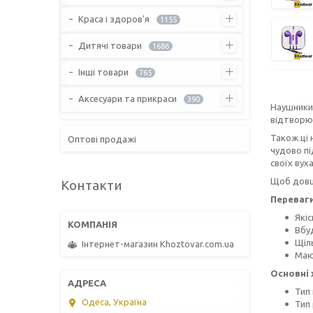
Краса і здоров'я
1155
Дитячі товари
1686
Інші товари
765
Аксесуари та прикраси
390
Наушники
відтворюю
Також ці 
Оптові продажі
чудово пі
своїх вуха
Щоб довше
Контакти
Переваги
Якіс
Вбу
Щіль
Інтернет-магазин Khoztovar.com.ua
Маю
Основні 
Тип
Одеса, Україна
Тип 