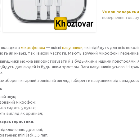
повернення товару
 вкладки з
мікрофоном
— якісні
навушники
, які підійдуть для всіх пок
ть як низькі, так і високі частоти. Мають зручний мікрофон і перемика
навушники можна використовувати й з будь-якими іншими пристроями, як
дійдуть для людей із будь-яким зростом. Вага навушників усього 11 грамів
х.
 зберегти гарний зовнішній вигляд і зберегти навушники від випадко
:
ний звук;
дований мікрофон;
но сидять у вухах;
ть вигляд як оригінал;
характеристики:
 підключення: дротові;
разъема: mini jack 3,5 mm;