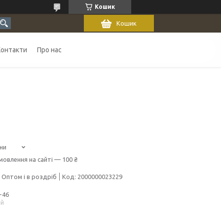
Кошик
Кошик
Контакти
Про нас
ни
мовлення на сайті — 100 ₴
Оптом і в роздріб
Код:
2000000023229
-46
ий