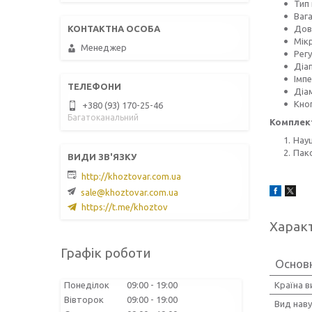
Тип 
Вага:
Довж
Мік
Менеджер
Регу
Діап
Імпе
Діа
Кноп
+380 (93) 170-25-46
Багатоканальний
Комплект
Нау
Пак
http://khoztovar.com.ua
sale@khoztovar.com.ua
https://t.me/khoztov
Харак
Графік роботи
Основ
Понеділок
09:00
19:00
Країна 
Вівторок
09:00
19:00
Вид нав