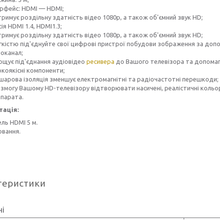
ерфейс: HDMI — HDMI;
римує роздільну здатність відео 1080p, а також об'ємний звук HD;
ія HDMI 1.4, HDMI1.3;
римує роздільну здатність відео 1080p, а також об'ємний звук HD;
егкістю під'єднуйте свої цифрові пристрої побудови зображення за доп
іоканал;
ощує під'єднання аудіовідео
ресивера
до Вашого телевізора та допомага
окоякісні компоненти;
шарова ізоляція зменшує електромагнітні та радіочастотні перешкоди;
 змогу Вашому HD-телевізору відтворювати насичені, реалістичні коль
парата.
ація:
ль HDMI 5 м.
овання.
теристики
ні