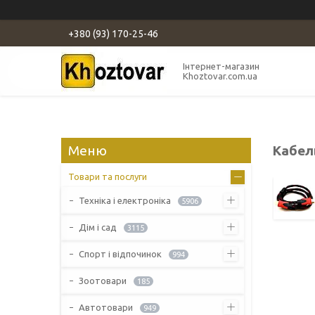
+380 (93) 170-25-46
Інтернет-магазин
Khoztovar.com.ua
Кабел
Товари та послуги
Техніка і електроніка
5906
Дім і сад
3115
Спорт і відпочинок
994
Зоотовари
185
Автотовари
949