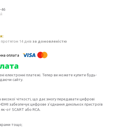
-46
ий
 протягом 14 днів
за домовленістю
ені електронні платежі. Тепер ви можете купити будь-
идаючи сайту.
 високої чіткості, що дає змогу передавати цифрові
. HDMI забезпечує цифрове з'єднання декількох пристроїв
, як-от SCART або RCA.
еєрами тощо;