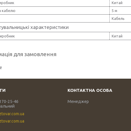
виробник
Китай
 кабелю
5 м
Кабель
тувальницькі характеристики
виробник
Китай
ація для замовлення
₴
 170-25-46
Менеджер
нальний
ztovar.com.ua
tovar.com.ua