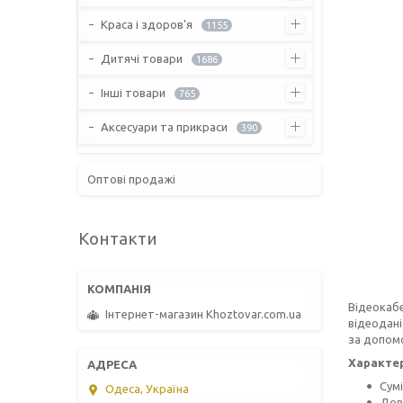
Краса і здоров'я
1155
Дитячі товари
1686
Інші товари
765
Аксесуари та прикраси
390
Оптові продажі
Контакти
Відеокабе
Інтернет-магазин Khoztovar.com.ua
відеодані
за допомо
Характе
Сум
Одеса, Україна
Дов