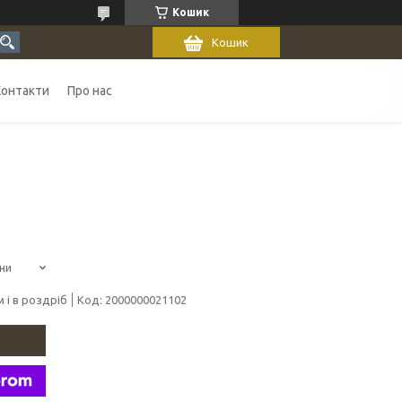
Кошик
Кошик
Контакти
Про нас
ни
 і в роздріб
Код:
2000000021102