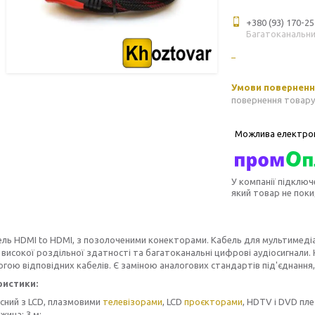
+380 (93) 170-25
Багатоканальн
повернення товару
У компанії підключ
який товар не пок
ль HDMI to HDMI, з позолоченими конекторами. Кабель для мультимедіа
 високої роздільної здатності та багатоканальні цифрові аудіосигнали
гою відповідних кабелів. Є заміною аналогових стандартів під'єднання
ристики:
існий з LCD, плазмовими
телевізорами
, LCD
проєкторами
, HDTV і DVD пл
жина: 3 м;