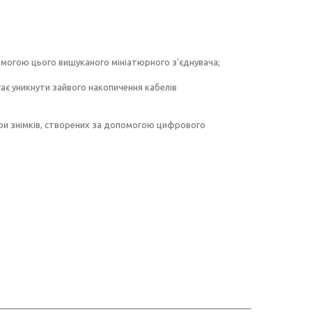
омогою цього вишуканого мініатюрного з'єднувача;
є уникнути зайвого накопичення кабелів
ори знімків, створених за допомогою цифрового