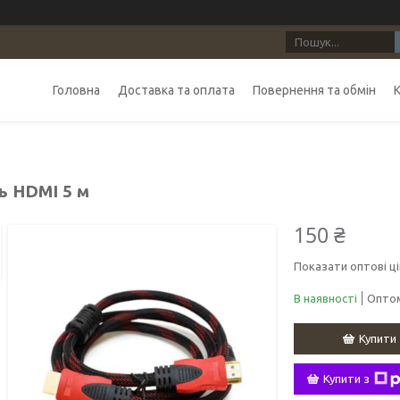
Головна
Доставка та оплата
Повернення та обмін
ь HDMI 5 м
150 ₴
Показати оптові ці
В наявності
Оптом
Купити
Купити з