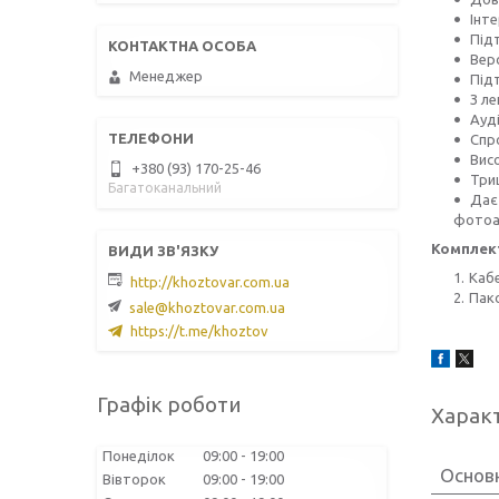
Інт
Підт
Верс
Менеджер
Підт
З л
Ауд
Спр
Вис
+380 (93) 170-25-46
Три
Багатоканальний
Дає
фотоа
Комплект
Кабе
http://khoztovar.com.ua
Пак
sale@khoztovar.com.ua
https://t.me/khoztov
Графік роботи
Харак
Понеділок
09:00
19:00
Основ
Вівторок
09:00
19:00