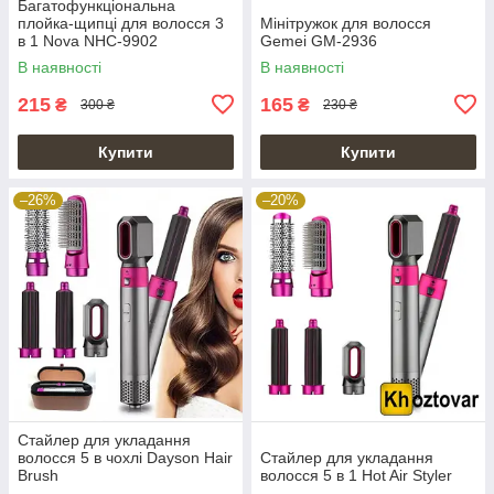
Багатофункціональна
плойка-щипці для волосся 3
Мінітружок для волосся
в 1 Nova NHC-9902
Gemei GM-2936
В наявності
В наявності
215
165
₴
₴
300 ₴
230 ₴
Купити
Купити
–26%
–20%
Стайлер для укладання
волосся 5 в чохлі Dayson Hair
Стайлер для укладання
Brush
волосся 5 в 1 Hot Air Styler