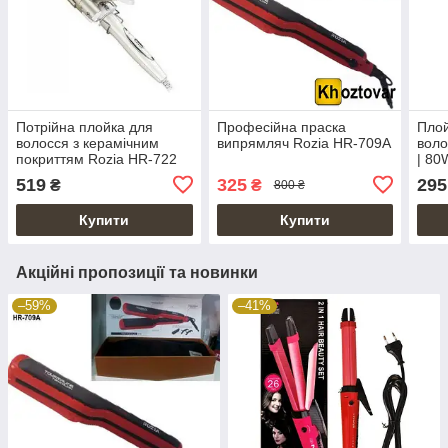
Потрійна плойка для
Професійна праска
Плой
волосся з керамічним
випрямляч Rozia HR-709A
воло
покриттям Rozia HR-722
| 80
519
325
295
₴
₴
800 ₴
Купити
Купити
Акційні пропозиції та новинки
–59%
–41%