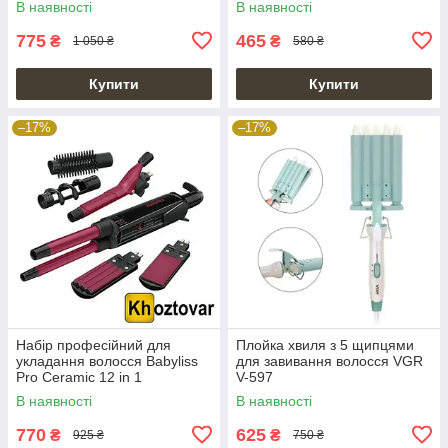
В наявності
В наявності
775
465
₴
₴
1 050 ₴
580 ₴
Купити
Купити
–17%
–17%
Набір професійний для
Плойка хвиля з 5 щипцями
укладання волосся Babyliss
для завивання волосся VGR
Pro Ceramic 12 in 1
V-597
В наявності
В наявності
770
625
₴
₴
925 ₴
750 ₴