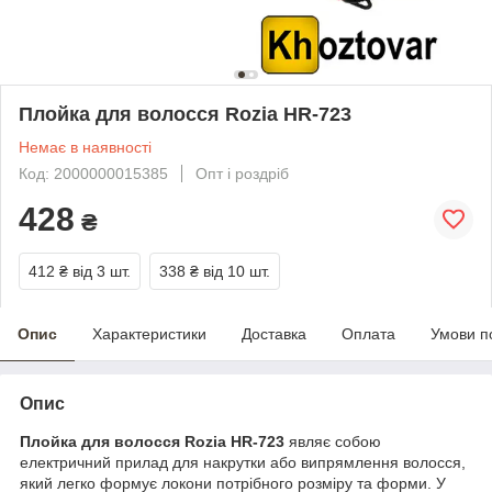
Плойка для волосся Rozia HR-723
Немає в наявності
Код: 2000000015385
Опт і роздріб
428
₴
412 ₴
від 3 шт.
338 ₴
від 10 шт.
Опис
Характеристики
Доставка
Оплата
Умови п
Опис
Плойка для волосся Rozia HR-723
являє собою
електричний прилад для накрутки або випрямлення волосся,
який легко формує локони потрібного розміру та форми. У