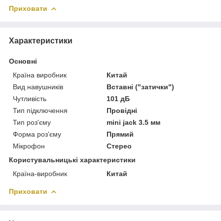
Приховати
Характеристики
Основні
Країна виробник
Китай
Вид навушників
Вставні ("затички")
Чутливість
101 дБ
Тип підключення
Провідні
Тип роз'єму
mini jack 3.5 мм
Форма роз'єму
Прямий
Мікрофон
Стерео
Користувальницькі характеристики
Країна-виробник
Китай
Приховати