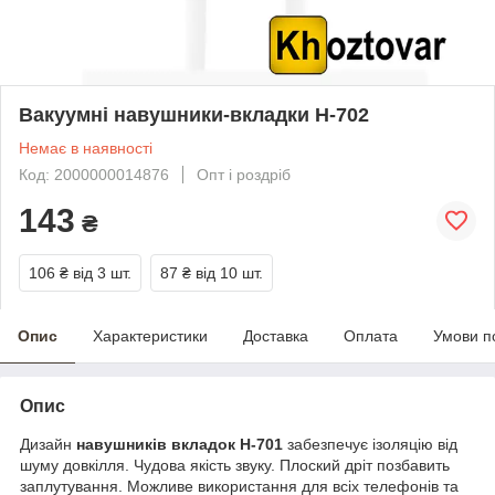
Вакуумні навушники-вкладки H-702
Немає в наявності
Код: 2000000014876
Опт і роздріб
143
₴
106 ₴
від 3 шт.
87 ₴
від 10 шт.
Опис
Характеристики
Доставка
Оплата
Умови п
Опис
Дизайн
навушників вкладок H-701
забезпечує ізоляцію від
шуму довкілля. Чудова якість звуку. Плоский дріт позбавить
заплутування. Можливе використання для всіх телефонів та