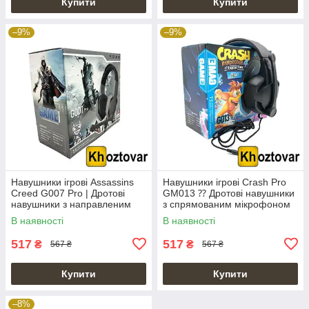
Купити
Купити
–9%
–9%
Навушники ігрові Assassins
Навушники ігрові Crash Pro
Creed G007 Pro | Дротові
GM013 ⁇ Дротові навушники
навушники з направленим
з спрямованим мікрофоном
мікрофоном
В наявності
В наявності
517
517
₴
₴
567 ₴
567 ₴
Купити
Купити
–8%