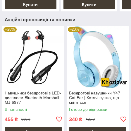
Купити
Купити
Акційні пропозиції та новинки
–28%
–20%
Навушники бездротові з LED-
Бездротові навушники Y47
дисплеєм Bluetooth Marshall
Cat Ear | Котячі вушка, що
MJ-6977
світяться
В наявності
Готово до відправки
455
340
₴
₴
630 ₴
425 ₴