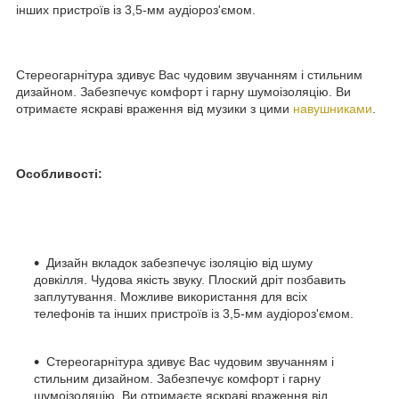
інших пристроїв із 3,5-мм аудіороз'ємом.
Стереогарнітура здивує Вас чудовим звучанням і стильним
дизайном. Забезпечує комфорт і гарну шумоізоляцію. Ви
отримаєте яскраві враження від музики з цими
навушниками
.
Особливості:
Дизайн вкладок забезпечує ізоляцію від шуму
довкілля. Чудова якість звуку. Плоский дріт позбавить
заплутування. Можливе використання для всіх
телефонів та інших пристроїв із 3,5-мм аудіороз'ємом.
Стереогарнітура здивує Вас чудовим звучанням і
стильним дизайном. Забезпечує комфорт і гарну
шумоізоляцію. Ви отримаєте яскраві враження від