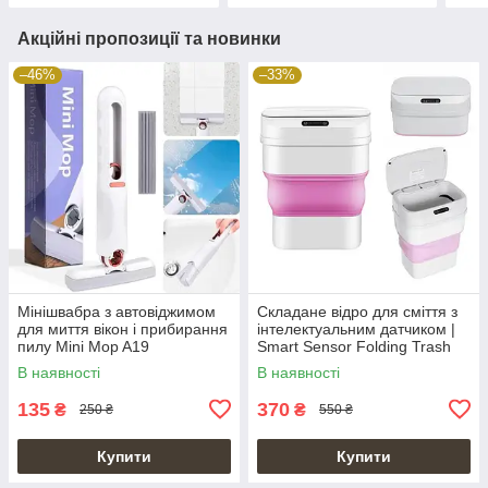
Акційні пропозиції та новинки
–46%
–33%
Мінішвабра з автовіджимом
Складане відро для сміття з
для миття вікон і прибирання
інтелектуальним датчиком |
пилу Mini Mop A19
Smart Sensor Folding Trash
Can Dustbin
В наявності
В наявності
135
370
₴
₴
250 ₴
550 ₴
Купити
Купити