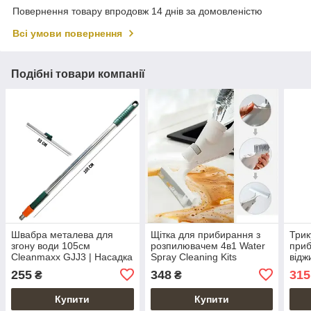
Повернення товару впродовж 14 днів за домовленістю
Всі умови повернення
Подібні товари компанії
Швабра металева для
Щітка для прибирання з
Трик
згону води 105см
розпилювачем 4в1 Water
приб
Cleanmaxx GJJ3 | Насадка
Spray Cleaning Kits
відж
52см
підл
255
348
315
₴
₴
Tria
Купити
Купити