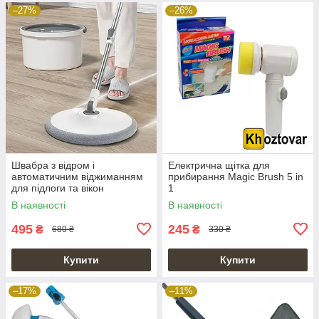
–27%
–26%
Швабра з відром і
Електрична щітка для
автоматичним віджиманням
прибирання Magic Brush 5 in
для підлоги та вікон
1
"Центрифуга"
В наявності
В наявності
495
245
₴
₴
680 ₴
330 ₴
Купити
Купити
–17%
–11%