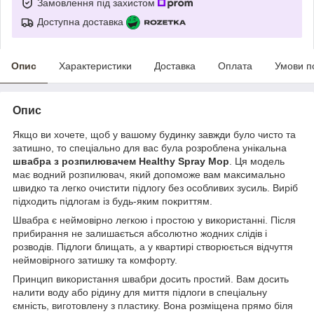
Замовлення під захистом
Доступна доставка
Опис
Характеристики
Доставка
Оплата
Умови п
Опис
Якщо ви хочете, щоб у вашому будинку завжди було чисто та
затишно, то спеціально для вас була розроблена унікальна
швабра з розпилювачем Healthy Spray Mop
. Ця модель
має водний розпилювач, який допоможе вам максимально
швидко та легко очистити підлогу без особливих зусиль. Виріб
підходить підлогам із будь-яким покриттям.
Швабра є неймовірно легкою і простою у використанні. Після
прибирання не залишається абсолютно жодних слідів і
розводів. Підлоги блищать, а у квартирі створюється відчуття
неймовірного затишку та комфорту.
Принцип використання швабри досить простий. Вам досить
налити воду або рідину для миття підлоги в спеціальну
ємність, виготовлену з пластику. Вона розміщена прямо біля