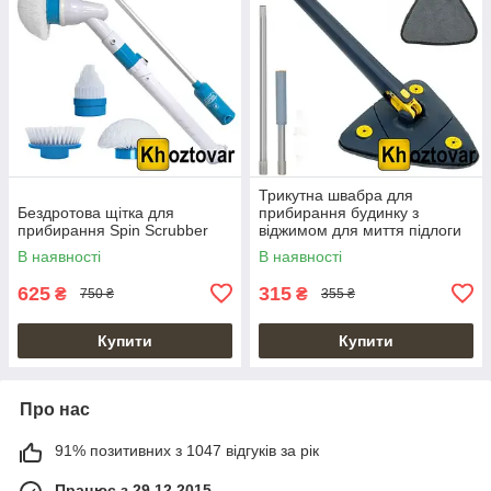
Трикутна швабра для
Бездротова щітка для
прибирання будинку з
прибирання Spin Scrubber
віджимом для миття підлоги
вікон та стін Triangle Mop
В наявності
В наявності
625
315
₴
₴
750 ₴
355 ₴
Купити
Купити
Про нас
91% позитивних з 1047 відгуків за рік
Працює з 29.12.2015