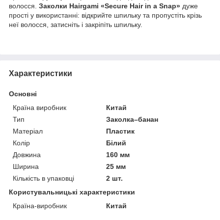
волосся.
Заколки Hairgami «Secure Hair in a Snap»
дуже
прості у використанні: відкрийте шпильку та пропустіть крізь
неї волосся, затисніть і закріпіть шпильку.
Характеристики
Основні
Країна виробник
Китай
Тип
Заколка–банан
Матеріал
Пластик
Колір
Білий
Довжина
160 мм
Ширина
25 мм
Кількість в упаковці
2 шт.
Користувальницькі характеристики
Країна-виробник
Китай