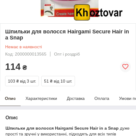
Шпильки для волосся Hairgami Secure Hair in
a Snap
Немає в наявності
Код: 2000000013565
Опт і роздріб
114
₴
103 ₴
від 3 шт.
51 ₴
від 10 шт.
Опис
Характеристики
Доставка
Оплата
Умови п
Опис
Шпильки для волосся Hairgami Secure Hair in a Snap
дуже
прості та зручні у використанні, підходять для всіх типів