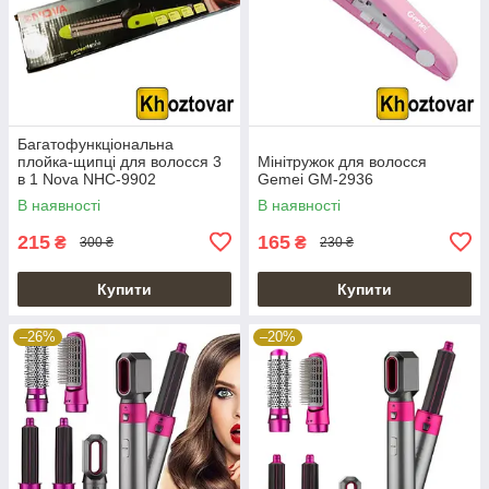
Багатофункціональна
плойка-щипці для волосся 3
Мінітружок для волосся
в 1 Nova NHC-9902
Gemei GM-2936
В наявності
В наявності
215
165
₴
₴
300 ₴
230 ₴
Купити
Купити
–26%
–20%