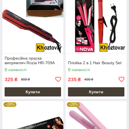
Професійна праска
випрямляч Rozia HR-709A
Плойка 2 в 1 Hair Beauty Set
В наявності
В наявності
325
235
₴
₴
800 ₴
400 ₴
Купити
Купити
–28%
–28%