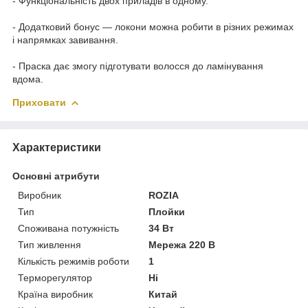
- Функціональність двох приладів в одному.
- Додатковий бонус — локони можна робити в різних режимах
і напрямках завивання.
- Праска дає змогу підготувати волосся до ламінування
вдома.
Приховати
Характеристики
Основні атрибути
Виробник
ROZIA
Тип
Плойки
Споживана потужність
34 Вт
Тип живлення
Мережа 220 В
Кількість режимів роботи
1
Терморегулятор
Ні
Країна виробник
Китай