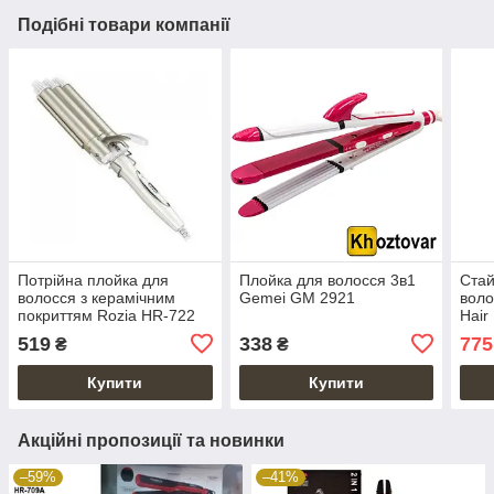
Подібні товари компанії
Потрійна плойка для
Плойка для волосся 3в1
Стай
волосся з керамічним
Gemei GM 2921
воло
покриттям Rozia HR-722
Hair
519
338
775
₴
₴
Купити
Купити
Акційні пропозиції та новинки
–59%
–41%