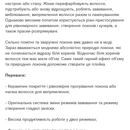
настрою або стану. Жінки перефарбовують волосся,
підстрибують або знову відрощують, роблять завивання,
вибілювання, випрямлення волосся разом із ламінуванням.
Однаково високим попитом користуються різні пристосування
для рівномірного завивання, створення локонів і кучерів, а
також праски-розпрямувачі.
Сильно помітні та закручені локони вже давно не в моді.
Зараз вважаються модними абсолютно природні локони, які
не починаються відразу біля коренів. Водночас біля коренів
волосся теж має мати об'єм. Саме такий гарний ефект об'єму
та природних локонів допоможе створити ця плойка.
Переваги:
- Керамічне покриття і рівномірне прогрівання локона або
пасма волосся для випрямлення;
- Оригінальна система зміни режимів завивання та режиму
створення гладкої зачіски;
- Висока продуктивність роботи у двох режимах;