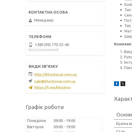
Колі
Тип
Сила
Менеджер
Пот
Тип 
Мат
Шир
Комплек
+380 (93) 170-25-46
Багатоканальний
Вак
Руло
Інст
Пак
http://khoztovar.com.ua
sale@khoztovar.com.ua
https://t.me/khoztov
Харак
Графік роботи
Основн
Понеділок
09:00
19:00
Країна 
Вівторок
09:00
19:00
Стан