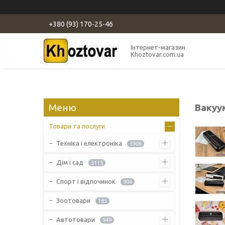
+380 (93) 170-25-46
Інтернет-магазин
Khoztovar.com.ua
Вакуу
Товари та послуги
Техніка і електроніка
5906
Дім і сад
3115
Спорт і відпочинок
994
Зоотовари
185
Автотовари
949