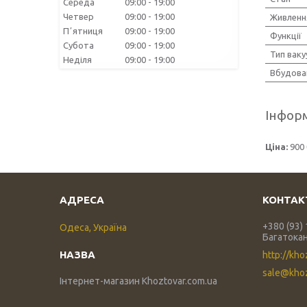
Середа
09:00
19:00
Четвер
09:00
19:00
Живленн
Пʼятниця
09:00
19:00
Функції
Субота
09:00
19:00
Тип ваку
Неділя
09:00
19:00
Вбудова
Інформ
Ціна:
900 
+380 (93)
Одеса, Україна
Багатока
http://kho
sale@khoz
Інтернет-магазин Khoztovar.com.ua