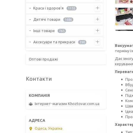
Краса і здоров'я
1155
Дитячі товари
1686
Інші товари
765
Аксесуари та прикраси
390
Вакуумат
терміну ї
Дає змогу
Оптові продажі
керуванн
Переваги
Контакти
Про
Вбу
Сен
Підх
Ком
Інтернет-магазин Khoztovar.com.ua
Шви
Ідеа
Про
Характе
Одеса, Україна
Тип