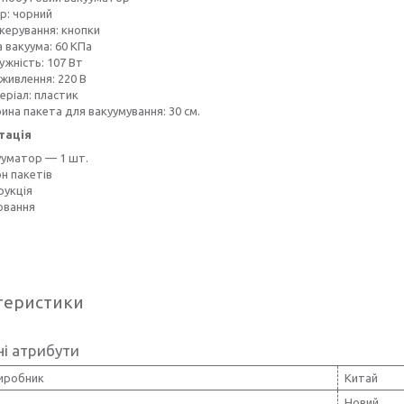
р: чорний
 керування: кнопки
 вакуума: 60 ​​КПа
ужність: 107 Вт
живлення: 220 В
еріал: пластик
ина пакета для вакуумування: 30 см.
тація
ууматор — 1 шт.
н пакетів
рукція
овання
теристики
і атрибути
виробник
Китай
Новий