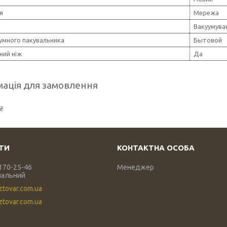
я
Мережа
Вакуумува
умного пакувальника
Бытовой
ний ніж
Да
ація для замовлення
₴
 170-25-46
Менеджер
нальний
ztovar.com.ua
tovar.com.ua