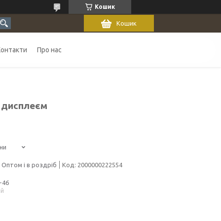
Кошик
Кошик
Контакти
Про нас
і дисплеєм
ни
Оптом і в роздріб
Код:
2000000222554
-46
ий