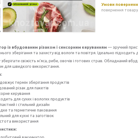
повернення товару
ор із вбудованим різаком і сенсорним керуванням
— зручний прис
хнього зберігання та захисту від вологи та повітря. Ідеально підходить д
 зберігати свіжість м'яса, риби, овочів і готових страв. Обладнаний вб
ям для швидкого використання.
:
довжує термін зберігання продуктів
дований різак для пакетів
сорне керування
одить для сухих і вологих продуктів
пактний і стильний дизайн
дке та герметичне паковання
льний для кухні та заготівок
стота використання
ристики:
: побутовий вакууматор