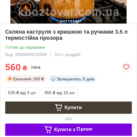
Скляна каструля з кришкою та ручками 3.5 л
термостійка прозора
Готово до відправки
Код: 2000000219349
Опт і роздріб
560
₴
720 ₴
Економія
160 ₴
Залишилось
9 днів
535 ₴
від 3 шт.
355 ₴
від 10 шт.
Купити
або
Купити з