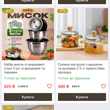
Купити
Купити
–40%
–27%
Набір мисок із неіржавкої
Скляна каструля з кришкою
сталі 3 шт. із кришками та
та ручками 2.5 л термостійка
терками
прозора
Готово до відправки
Готово до відправки
925
480
₴
₴
1 550 ₴
660 ₴
Купити
Купити
–19%