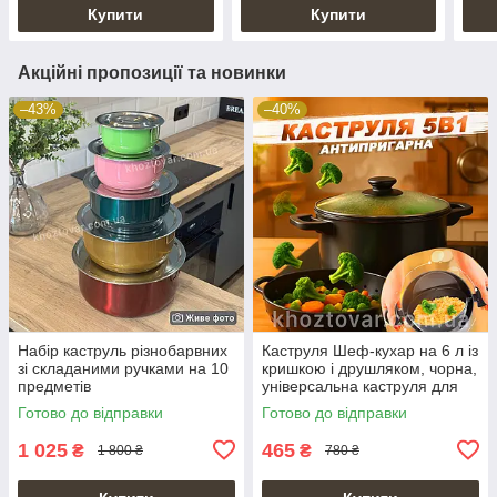
Купити
Купити
Акційні пропозиції та новинки
–43%
–40%
Набір каструль різнобарвних
Каструля Шеф-кухар на 6 л із
зі складаними ручками на 10
кришкою і друшляком, чорна,
предметів
універсальна каструля для
макаронів і овочів
Готово до відправки
Готово до відправки
1 025
465
₴
₴
1 800 ₴
780 ₴