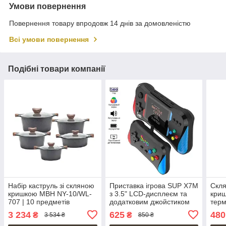
Умови повернення
Повернення товару впродовж 14 днів за домовленістю
Всі умови повернення
Подібні товари компанії
Набір каструль зі скляною
Приставка ігрова SUP X7M
Скля
кришкою MBH NY-10/WL-
з 3.5" LCD-дисплеєм та
криш
707 | 10 предметів
додатковим джойстиком
терм
на 500 ігор 1200 мАг 8bit
3 234
625
480
₴
₴
3 534 ₴
850 ₴