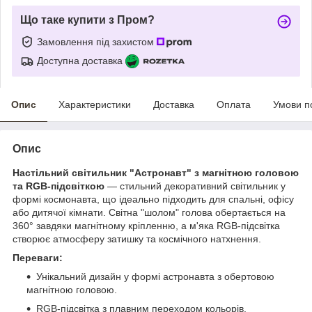
Що таке купити з Пром?
Замовлення під захистом
Доступна доставка
Опис
Характеристики
Доставка
Оплата
Умови п
Опис
Настільний світильник "Астронавт" з магнітною головою
та RGB-підсвіткою
— стильний декоративний світильник у
формі космонавта, що ідеально підходить для спальні, офісу
або дитячої кімнати. Світна "шолом" голова обертається на
360° завдяки магнітному кріпленню, а м'яка RGB-підсвітка
створює атмосферу затишку та космічного натхнення.
Переваги:
Унікальний дизайн у формі астронавта з обертовою
магнітною головою.
RGB-підсвітка з плавним переходом кольорів.