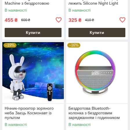
Machine з бездротовою
лежить Silicone Night Light
зарядкою 15W BT2301
В наявності
В наявності
455
325
₴
₴
600 ₴
410 ₴
Купити
Купити
–19%
–16%
Нічник-проєктор зоряного
Бездротова Bluetooth-
неба Заєць Космонавт із
колонка з бездротовим
пультом
заряджанням і годинником
Wireless Music Table Lamp
В наявності
В наявності
HM-G5