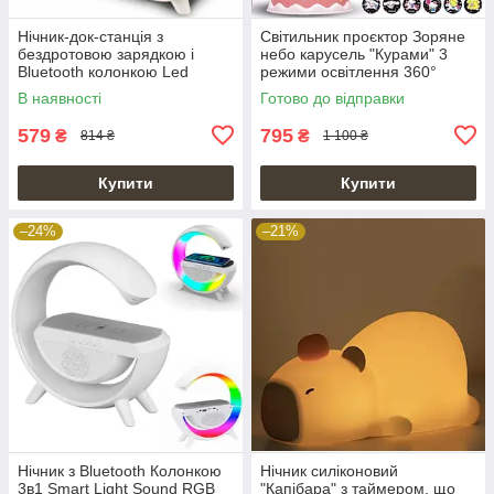
Нічник-док-станція з
Світильник проєктор Зоряне
бездротовою зарядкою і
небо карусель "Курами" 3
Bluetooth колонкою Led
режими освітлення 360°
Wireless Charging Speaker
обертання від USB
В наявності
Готово до відправки
XM-G3
579
795
₴
₴
814 ₴
1 100 ₴
Купити
Купити
–24%
–21%
Нічник з Bluetooth Колонкою
Нічник силіконовий
3в1 Smart Light Sound RGB
"Капібара" з таймером, що