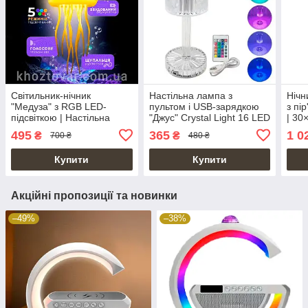
Світильник-нічник
Настільна лампа з
Нічн
"Медуза" з RGB LED-
пультом і USB-зарядкою
з пі
підсвіткою | Настільна
"Джус" Crystal Light 16 LED
| 30
лампа з ефектом зміни
RGB
495
365
1 0
₴
₴
700 ₴
480 ₴
кольорів
Купити
Купити
Акційні пропозиції та новинки
–49%
–38%