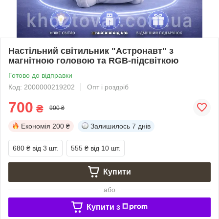
Настільний світильник "Астронавт" з
магнітною головою та RGB-підсвіткою
Готово до відправки
Код: 2000000219202
Опт і роздріб
700
₴
900 ₴
Економія
200 ₴
Залишилось
7 днів
680 ₴
від 3 шт.
555 ₴
від 10 шт.
Купити
або
Купити з