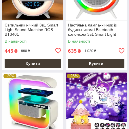
Світильник нічний 3в1 Smart
Настільна лампа-нічник із
Light Sound Machine RGB
будильником і Bluetooth
BT3401
колонкою 3в1 Smart Light
Sound Machine RGB G2388
В наявності
В наявності
445
635
₴
₴
880 ₴
1 020 ₴
Купити
Купити
–29%
–28%