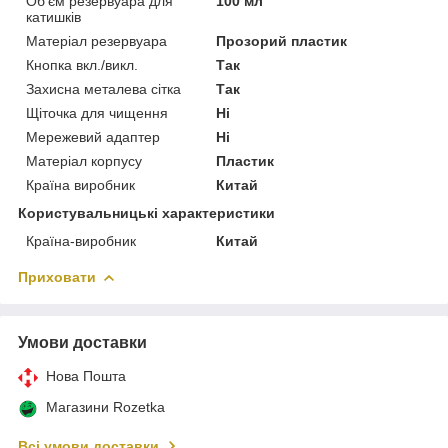
Об'єм резервуара для
100 мл
катишків
Матеріал резервуара
Прозорий пластик
Кнопка вкл./викл.
Так
Захисна металева сітка
Так
Щіточка для чищення
Ні
Мережевий адаптер
Ні
Матеріал корпусу
Пластик
Країна виробник
Китай
Користувальницькі характеристики
Країна-виробник
Китай
Приховати
Умови доставки
Нова Пошта
Магазини Rozetka
Всі умови доставки