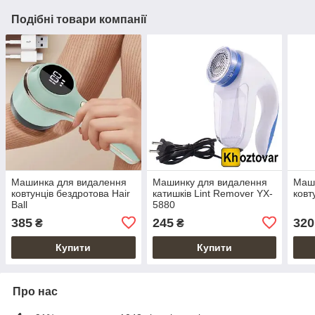
Подібні товари компанії
Машинка для видалення
Машинку для видалення
Маш
ковтунців бездротова Hair
катишків Lint Remover YX-
ковт
Ball
5880
385
245
320
₴
₴
Купити
Купити
Про нас