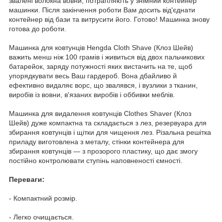
звалені волокна вовни, потрапляють у знімний контейнер
машинки. Після закінчення роботи Вам досить від'єднати
контейнер від бази та витрусити його. Готово! Машинка знову
готова до роботи.
Машинка для ковтунців Hengda Cloth Shave (Клоз Шейв)
важить менш ніж 100 грамів і живиться від двох пальчикових
батарейок, заряду потужності яких вистачить на те, щоб
упорядкувати весь Ваш гардероб. Вона дбайливо й
ефективно видаляє ворс, що звалявся, і вузлики з тканин,
виробів із вовни, в'язаних виробів і оббивки меблів.
Машинка для видалення ковтунців Clothes Shaver (Клоз
Шейв) дуже компактна та складається з лез, резервуара для
збирання ковтунців і щітки для чищення лез. Різальна решітка
приладу виготовлена з металу, стінки контейнера для
збирання ковтунців — з прозорого пластику, що дає змогу
постійно контролювати ступінь наповненості ємності.
Переваги:
- Компактний розмір.
- Легко очищається.