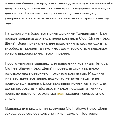
появи улюблена річ придатна тільки для поїздок на пікніки або
дачу, або куди гірше — простіше просто відправити її у відро
для сміття. Після частого прання та сушіння ковтунці
утворюються на всій вовняній, напіввовняній, трикотажному
одязі.
На допомогу в боротьбі з цими дрібними "шкідниками" Вам
прийде машинка для видалення ковтунців Cloth Shave (Клоз
Шейв). Вона призначена для видалення грудок на одязі та
виробах із тканини та текстилю, що утворюються внаслідок
їхнього використання, тертя і прання.
Просто увімкніть машинку для видалення ковтунців Hengda
Clothes Shaver (Клоз Шейв) і проведіть стригувальною
головкою над поверхнею, покритою ковтунами. Машинка
миттєво зріже все зайве, водночас не зачепивши та не
пошкодивши тканину. Дуже важливим моментом є той факт,
що ризик розрізати або якось інакше пошкодити тканину
повністю виключено, оскільки
ножі
захищені спеціальною
сіткою.
Машинка для видалення ковтунців Cloth Shave (Клоз Шейв
збирає весь сор без шуму та пилу навколо. Пострижені