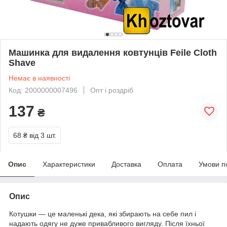
Машинка для видалення ковтунців Feile Cloth
Shave
Немає в наявності
Код: 2000000007496
Опт і роздріб
137
₴
68 ₴
від 3 шт.
Опис
Характеристики
Доставка
Оплата
Умови п
Опис
Котушки — це маленькі дека, які збирають на себе пил і
надають одягу не дуже привабливого вигляду. Після їхньої