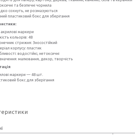
оксичні та безпечні чорнила
дко сохнуть, не розмазуються
чний пластиковий бокс для зберігання
ристики:
: акрилові маркери
кість кольорів: 48
онечник стрижня: Зносостійкий
еріал корпусу: пластик
ливості: водостійкі, нетоксичні
значення: малювання, декор, творчість
тація
илові маркери — 48 шт.
тиковий бокс для зберігання
теристики
ні