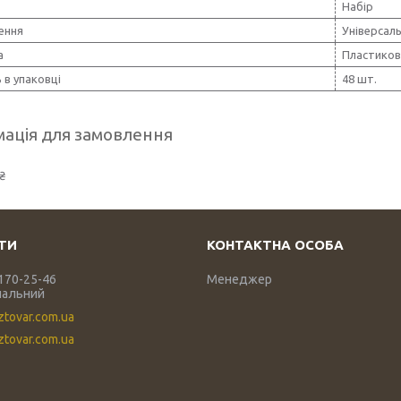
Набір
ення
Універсал
а
Пластиков
ь в упаковці
48 шт.
ація для замовлення
₴
 170-25-46
Менеджер
нальний
ztovar.com.ua
tovar.com.ua