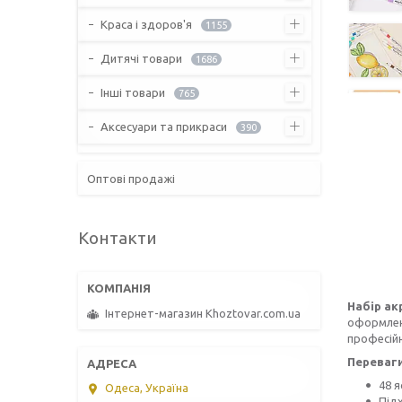
Краса і здоров'я
1155
Дитячі товари
1686
Інші товари
765
Аксесуари та прикраси
390
Оптові продажі
Контакти
Набір ак
Інтернет-магазин Khoztovar.com.ua
оформленн
професійн
Переваги
48 я
Одеса, Україна
Підх