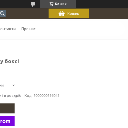
Кошик
Кошик
Контакти
Про нас
у боксі
ни
 і в роздріб
Код:
2000000216041