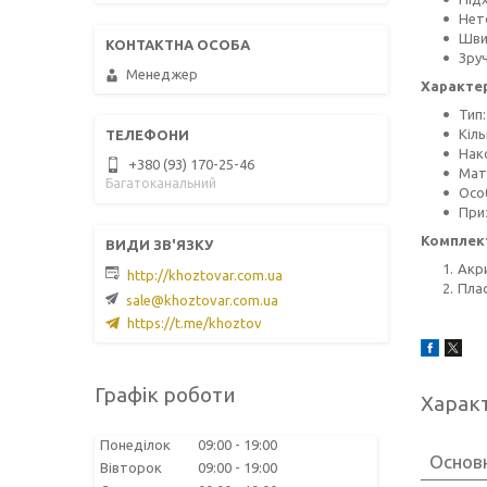
Нет
Шви
Зру
Менеджер
Характе
Тип
Кіль
Нак
+380 (93) 170-25-46
Мат
Багатоканальний
Особ
При
Комплек
Акр
http://khoztovar.com.ua
Плас
sale@khoztovar.com.ua
https://t.me/khoztov
Графік роботи
Харак
Понеділок
09:00
19:00
Основ
Вівторок
09:00
19:00