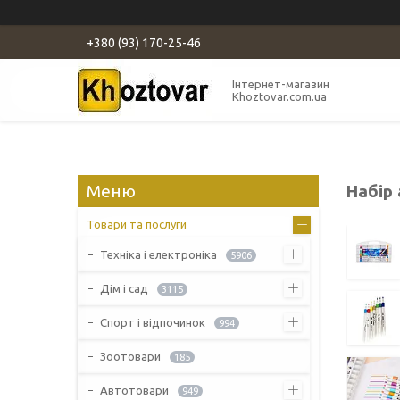
+380 (93) 170-25-46
Інтернет-магазин
Khoztovar.com.ua
Набір 
Товари та послуги
Техніка і електроніка
5906
Дім і сад
3115
Спорт і відпочинок
994
Зоотовари
185
Автотовари
949