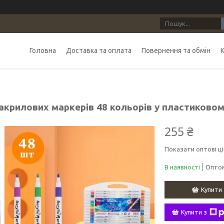
Головна
Доставка та оплата
Повернення та обмін
акрилових маркерів 48 кольорів у пластиковом
255 ₴
Показати оптові ці
В наявності
Оптом
Купити
Купити з