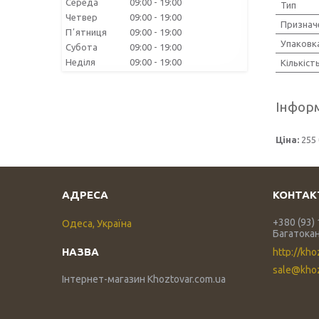
Середа
09:00
19:00
Тип
Четвер
09:00
19:00
Признач
Пʼятниця
09:00
19:00
Упаковк
Субота
09:00
19:00
Неділя
09:00
19:00
Кількіст
Інформ
Ціна:
255 
+380 (93)
Одеса, Україна
Багатока
http://kho
sale@khoz
Інтернет-магазин Khoztovar.com.ua