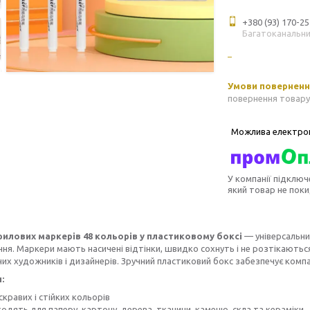
+380 (93) 170-25
Багатоканальн
повернення товару
У компанії підключ
який товар не пок
рилових маркерів 48 кольорів у пластиковому боксі
— універсальни
я. Маркери мають насичені відтінки, швидко сохнуть і не розтікаються,
их художників і дизайнерів. Зручний пластиковий бокс забезпечує компа
:
скравих і стійких кольорів
одять для паперу, картону, дерева, тканини, каменю, скла та кераміки