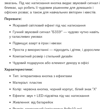
змагань. Під час натискання кнопка видає звуковий сигнал і
блимає, що робить її чудовим рішенням для домашніх і
офісних розваг, а також для навчальних вікторин і квестів.
Переваги:
Яскравий світловий ефект під час натискання
Гучний звуковий сигнал "БЗЗЗ!" — чудово чутно навіть
у галасливих умовах
Підвищує азарт в іграх і квезах
Проста у використанні — підходить і дітям, і дорослим
Компактний розмір і стильний дизайн
Чудовий подарунок або елемент декору в офісі
Характеристики:
Тип: інтерактивна кнопка з ефектами
Матеріал: пластик
Колір: червона кнопка, чорний корпус, білий знак "Х"
Ефекти: звук + LED-підсвітка під час натискання
Живлення: від батарейок
Розмір: компактний (орієнтовно 9×9×10 см)