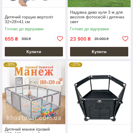
Надувна диво куля 3 м для
Дитячий горщик вертоліт
весілля фотосесій і дитячих
32×28×41 см
свят
Готово до відправки
Готово до відправки
655
23 900
₴
₴
990 ₴
35 000 ₴
Купити
Купити
–30%
–27%
Дитячий манеж ігровий