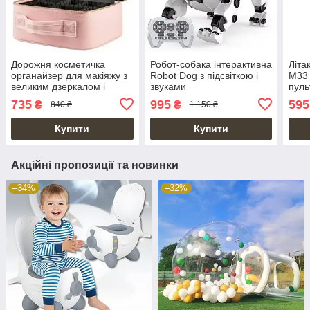
Дорожня косметичка
Робот-собака інтерактивна
Літа
органайзер для макіяжу з
Robot Dog з підсвіткою і
M33 
великим дзеркалом і
звуками
пуль
підсвіткою
735
995
595
₴
₴
840 ₴
1 150 ₴
Купити
Купити
Акційні пропозиції та новинки
–34%
–32%