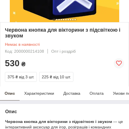
Червона кнопка для вікторини з підсвіткою і
звуком
Немає в наявності
Код: 2000000214108
Опт і роздріб
530
₴
375 ₴
від 3 шт.
225 ₴
від 10 шт.
Опис
Характеристики
Доставка
Оплата
Умови п
Опис
Червона кнопка для вікторини з підсвіткою і звуком
— це
інтерактивний аксесуар для ігор, розіграшів і командних