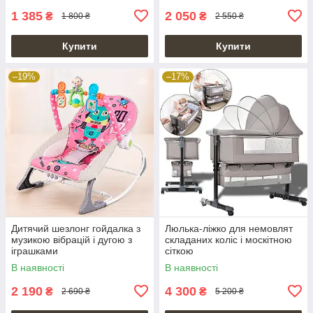
1 385
2 050
₴
₴
1 800 ₴
2 550 ₴
Купити
Купити
–19%
–17%
Дитячий шезлонг гойдалка з
Люлька-ліжко для немовлят
музикою вібрацій і дугою з
складаних коліс і москітною
іграшками
сіткою
В наявності
В наявності
2 190
4 300
₴
₴
2 690 ₴
5 200 ₴