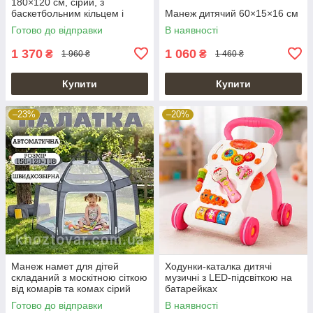
180×120 см, сірий, з
баскетбольним кільцем і
Манеж дитячий 60×15×16 см
воротами, сухий басейн
Готово до відправки
В наявності
1 370
1 060
₴
₴
1 960 ₴
1 460 ₴
Купити
Купити
–23%
–20%
Манеж намет для дітей
Ходунки-каталка дитячі
складаний з москітною сіткою
музичні з LED-підсвіткою на
від комарів та комах сірий
батарейках
Готово до відправки
В наявності