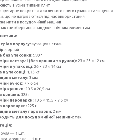
сність з усіма типами плит
ипригарне покриття для легкого приготування та чищення
и, що не нагріваються під час використання
на мити в посудомийній машині
пактне зберігання завдяки знімним елементам
ристики:
еріал корпусу:
вуглецева сталь
ір:
чорний
а без упаковки:
990 г
міри каструлі (без кришки та ручок):
23 × 23 × 12 см
міри в упаковці:
26 × 23 × 14 см
а в упаковці:
1,15 кг
щина металу:
3 мм
міри ручок:
7 × 6 см
мір кришки:
20,5 × 20,5 см
а кришки:
325 г
міри пароварки:
19,5 × 19,5 × 7,5 см
а пароварки:
225 г
щина металу пароварки:
2 мм
ходить для посудомийної машини:
так
ація:
руля — 1 шт.
авка-друшляк — 1 шт.