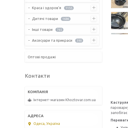
Краса і здоров'я
1155
Дитячі товари
1686
Інші товари
765
Аксесуари та прикраси
390
Оптові продажі
Контакти
Інтернет-магазин Khoztovar.com.ua
Каструля
пароварку
запобігає
Переваги
Одеса, Україна
Унів