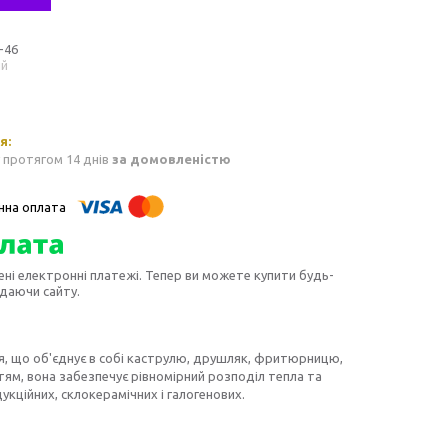
-46
ий
 протягом 14 днів
за домовленістю
ені електронні платежі. Тепер ви можете купити будь-
идаючи сайту.
, що об'єднує в собі каструлю, друшляк, фритюрницю,
тям, вона забезпечує рівномірний розподіл тепла та
дукційних, склокерамічних і галогенових.