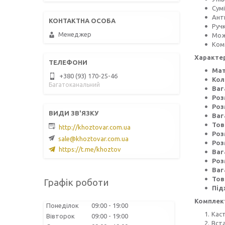
Сумі
Ант
Ручк
Менеджер
Мож
Ком
Характе
Мат
+380 (93) 170-25-46
Кол
Багатоканальний
Ваг
Роз
Роз
Ваг
Тов
http://khoztovar.com.ua
Роз
sale@khoztovar.com.ua
Роз
https://t.me/khoztov
Ваг
Роз
Ваг
Тов
Графік роботи
Під
Комплект
Понеділок
09:00
19:00
Каст
Вівторок
09:00
19:00
Вст