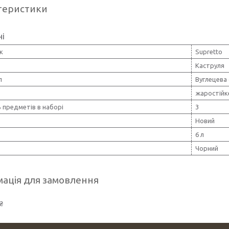
теристики
ні
к
Supretto
Каструля
л
Вуглецева
жаростійк
ь предметів в наборі
3
Новий
6 л
Чорний
ація для замовлення
₴