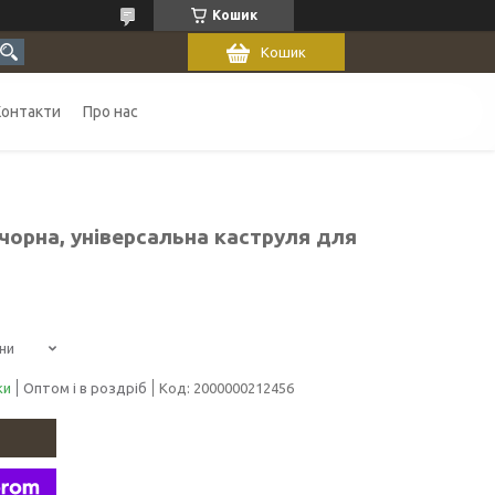
Кошик
Кошик
Контакти
Про нас
чорна, універсальна каструля для
ни
ки
Оптом і в роздріб
Код:
2000000212456