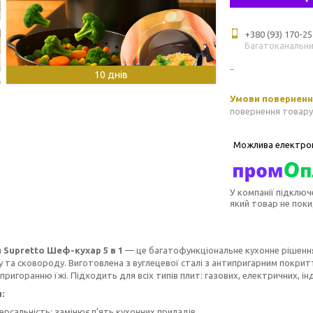
+380 (93) 170-25
Багатоканальн
10 днів
повернення товару
У компанії підключ
який товар не пок
 Supretto Шеф-кухар 5 в 1
— це багатофункціональне кухонне рішення
 та сковороду. Виготовлена з вуглецевої сталі з антипригарним покрит
 пригоранню їжі. Підходить для всіх типів плит: газових, електричних, ін
:
ерсальність: замінює п’ять кухонних приладів