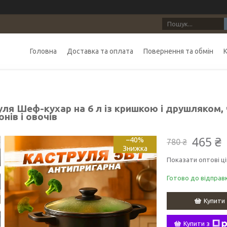
Головна
Доставка та оплата
Повернення та обмін
ля Шеф-кухар на 6 л із кришкою і друшляком, 
нів і овочів
465 ₴
–40%
780 ₴
Показати оптові ці
Готово до відправ
Купити
Купити з