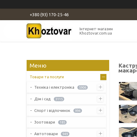
+380 (93) 170-25-46
Інтернет-магазин
Khoztovar.com.ua
Кастру
макаро
Товари та послуги
Техніка і електроніка
5906
Дім і сад
3115
Спорт і відпочинок
994
Зоотовари
185
Автотовари
949