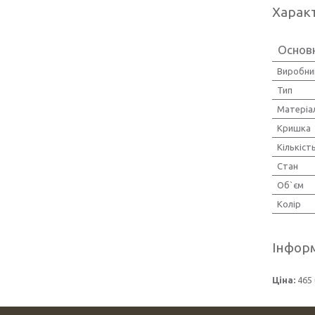
Харак
Основ
Виробни
Тип
Матеріа
Кришка
Кількіст
Стан
Об`єм
Колір
Інформ
Ціна:
465 