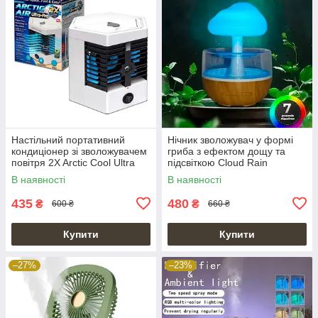
Настільний портативний
Нічник зволожувач у формі
кондиціонер зі зволожувачем
гриба з ефектом дощу та
повітря 2X Arctic Cool Ultra
підсвіткою Cloud Rain
Pro
Humidifier
В наявності
В наявності
435
480
₴
₴
600 ₴
660 ₴
Купити
Купити
–27%
–23%