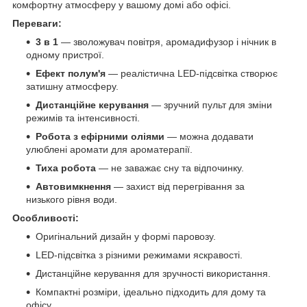
комфортну атмосферу у вашому домі або офісі.
Переваги:
3 в 1
— зволожувач повітря, аромадифузор і нічник в
одному пристрої.
Ефект полум'я
— реалістична LED-підсвітка створює
затишну атмосферу.
Дистанційне керування
— зручний пульт для зміни
режимів та інтенсивності.
Робота з ефірними оліями
— можна додавати
улюблені аромати для ароматерапії.
Тиха робота
— не заважає сну та відпочинку.
Автовимкнення
— захист від перегрівання за
низького рівня води.
Особливості:
Оригінальний дизайн у формі паровозу.
LED-підсвітка з різними режимами яскравості.
Дистанційне керування для зручності використання.
Компактні розміри, ідеально підходить для дому та
офісу.