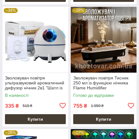
–34%
–28%
Зволожувач повітря
Зволожувач повітря Тисник
ультразвуковий ароматичний
250 мл із функцією нічника
дифузор нічник 2в1 "Шатл із
Flame Humidifier
астронавтом"
В наявності
Готово до відправки
335
755
₴
₴
510 ₴
1 050 ₴
Купити
Купити
–28%
–27%