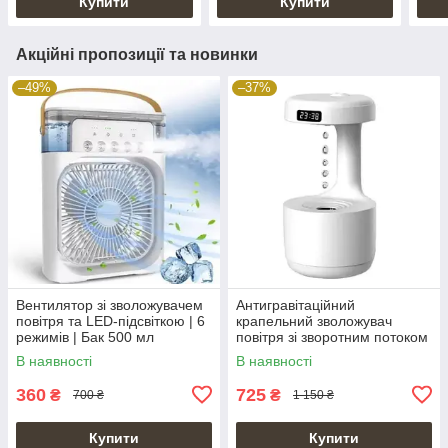
Купити
Купити
Акційні пропозиції та новинки
–49%
–37%
Вентилятор зі зволожувачем
Антигравітаційний
повітря та LED-підсвіткою | 6
крапельний зволожувач
режимів | Бак 500 мл
повітря зі зворотним потоком
Anti Gravity Humidifier
В наявності
В наявності
360
725
₴
₴
700 ₴
1 150 ₴
Купити
Купити