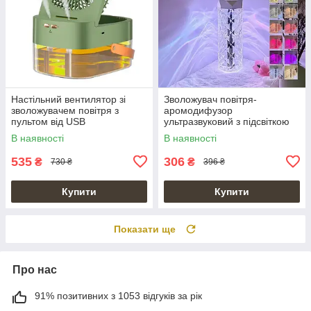
Настільний вентилятор зі
Зволожувач повітря-
зволожувачем повітря з
аромодифузор
пультом від USB
ультразвуковий з підсвіткою
на 400 мл Air Purifier Crystal
В наявності
В наявності
535
306
₴
₴
730 ₴
396 ₴
Купити
Купити
Показати ще
Про нас
91% позитивних з 1053 відгуків за рік