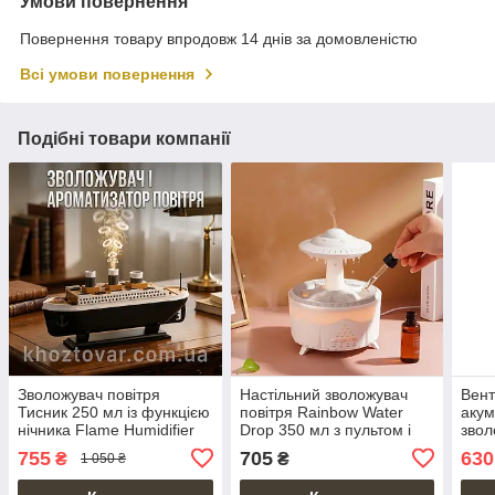
Умови повернення
Повернення товару впродовж 14 днів за домовленістю
Всі умови повернення
Подібні товари компанії
Зволожувач повітря
Настільний зволожувач
Вент
Тисник 250 мл із функцією
повітря Rainbow Water
акум
нічника Flame Humidifier
Drop 350 мл з пультом і
звол
USB живленням
Doub
755
705
630
₴
₴
1 050 ₴