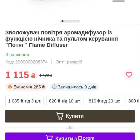
Зволожувач повітря аромадифузор із
функцією нічника та пультом керування
"Потяг" Flame Diffuser
В наявності
Код: 2000000208374
Опт і роздріб
1 115
₴
1 400 ₴
Економія
285 ₴
Залишилось
9 днів
1 085 ₴
від 3 шт.
820 ₴
від 10 шт.
810 ₴
від 20 шт.
800 ₴
Купити
або
Купити з