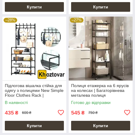
Купити
Купити
–28%
–27%
Підлогова вішалка стійка для
Полиця етажерка на 6 ярусів
одягу з полицями New Simple
на колесах | Багаторівнева
Floor Clothes Rack |
металева полиця
60х29.5х151 см
172х42х32см
В наявності
Готово до відправки
435
545
₴
₴
600 ₴
750 ₴
Купити
Купити