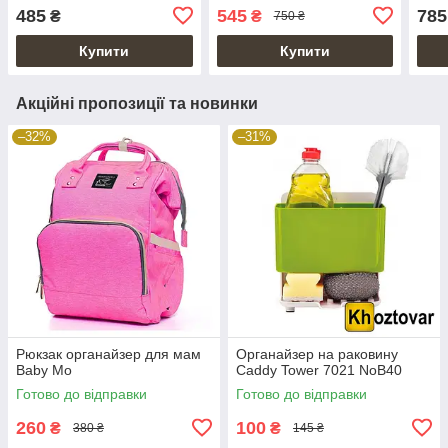
полиця 172х42х32см
485
545
785
₴
₴
750 ₴
Купити
Купити
Акційні пропозиції та новинки
–32%
–31%
Рюкзак органайзер для мам
Органайзер на раковину
Baby Mo
Caddy Tower 7021 NoB40
Готово до відправки
Готово до відправки
260
100
₴
₴
380 ₴
145 ₴