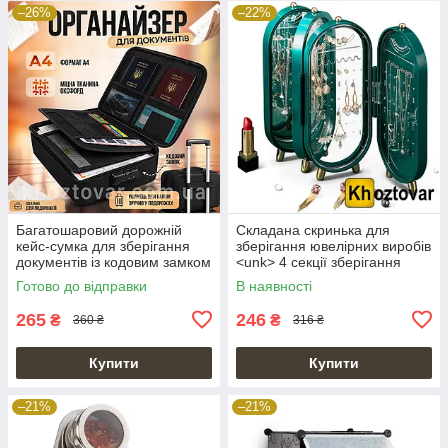
–26%
–22%
Багатошаровий дорожній
Складана скринька для
кейс-сумка для зберігання
зберігання ювелірних виробів
документів із кодовим замком
<unk> 4 секції зберігання
Готово до відправки
В наявності
265
246
₴
₴
360 ₴
316 ₴
Купити
Купити
–21%
–21%