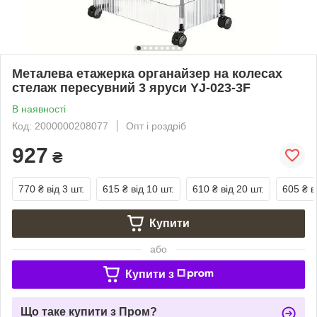
Металева етажерка органайзер на колесах
стелаж пересувний 3 яруси YJ-023-3F
В наявності
Код: 2000000208077
Опт і роздріб
927
₴
770 ₴
від 3 шт.
615 ₴
від 10 шт.
610 ₴
від 20 шт.
605 ₴
в
Купити
або
Купити з
Що таке купити з Пром?