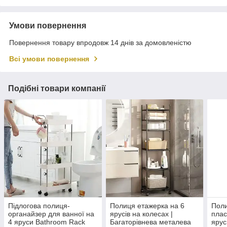
Умови повернення
Повернення товару впродовж 14 днів за домовленістю
Всі умови повернення
Подібні товари компанії
Підлогова полиця-
Полиця етажерка на 6
Пол
органайзер для ванної на
ярусів на колесах |
плас
4 яруси Bathroom Rack
Багаторівнева металева
ярус