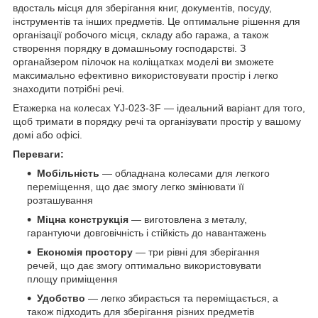
вдосталь місця для зберігання книг, документів, посуду,
інструментів та інших предметів. Це оптимальне рішення для
організації робочого місця, складу або гаража, а також
створення порядку в домашньому господарстві. З
органайзером пілочок на коліщатках моделі ви зможете
максимально ефективно використовувати простір і легко
знаходити потрібні речі.
Етажерка на колесах YJ-023-3F — ідеальний варіант для того,
щоб тримати в порядку речі та організувати простір у вашому
домі або офісі.
Переваги:
Мобільність
— обладнана колесами для легкого
переміщення, що дає змогу легко змінювати її
розташування
Міцна конструкція
— виготовлена з металу,
гарантуючи довговічність і стійкість до навантажень
Економія простору
— три рівні для зберігання
речей, що дає змогу оптимально використовувати
площу приміщення
Удобство
— легко збирається та переміщається, а
також підходить для зберігання різних предметів