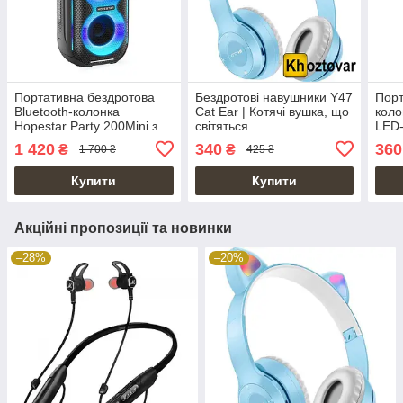
Портативна бездротова
Бездротові навушники Y47
Порт
Bluetooth-колонка
Cat Ear | Котячі вушка, що
коло
Hopestar Party 200Mini з
світяться
LED-
LED-підсвіткою
мік
1 420
340
360
₴
₴
1 700 ₴
425 ₴
Купити
Купити
Акційні пропозиції та новинки
–28%
–20%