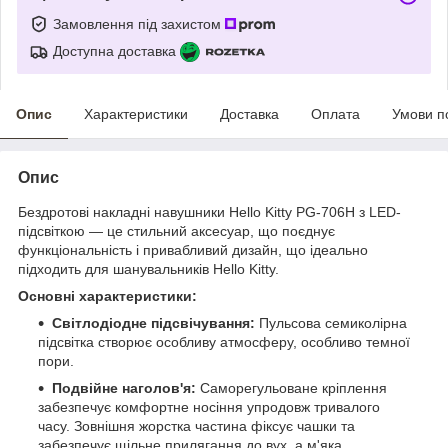
Замовлення під захистом
Доступна доставка
Опис
Характеристики
Доставка
Оплата
Умови п
Опис
Бездротові накладні навушники Hello Kitty PG-706H з LED-
підсвіткою — це стильний аксесуар, що поєднує
функціональність і привабливий дизайн, що ідеально
підходить для шанувальників Hello Kitty.
Основні характеристики:
Світлодіодне підсвічування:
Пульсова семиколірна
підсвітка створює особливу атмосферу, особливо темної
пори.
Подвійне наголов'я:
Саморегульоване кріплення
забезпечує комфортне носіння упродовж тривалого
часу. Зовнішня жорстка частина фіксує чашки та
забезпечує щільне прилягання до вух, а м'яка