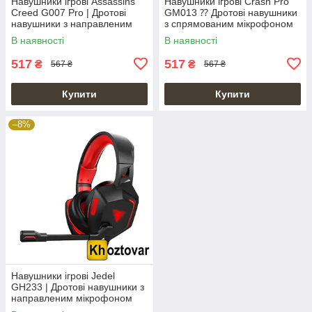
Навушники ігрові Assassins
Навушники ігрові Crash Pro
Creed G007 Pro | Дротові
GM013 ⁇ Дротові навушники
навушники з направленим
з спрямованим мікрофоном
мікрофоном
В наявності
В наявності
517
517
₴
₴
567 ₴
567 ₴
Купити
Купити
–8%
Навушники ігрові Jedel
GH233 | Дротові навушники з
направленим мікрофоном