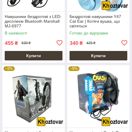
Навушники бездротові з LED-
Бездротові навушники Y47
дисплеєм Bluetooth Marshall
Cat Ear | Котячі вушка, що
MJ-6977
світяться
В наявності
Готово до відправки
455
340
₴
₴
630 ₴
425 ₴
Купити
Купити
–9%
–9%