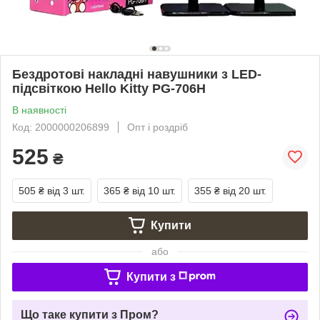
Бездротові накладні навушники з LED-
підсвіткою Hello Kitty PG-706H
В наявності
Код: 2000000206899
Опт і роздріб
525
₴
505 ₴
від 3 шт.
365 ₴
від 10 шт.
355 ₴
від 20 шт.
Купити
або
Купити з
Що таке купити з Пром?