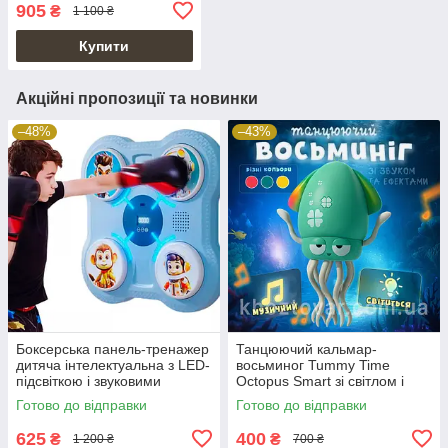
905
₴
1 100 ₴
Купити
Акційні пропозиції та новинки
–48%
–43%
Боксерська панель-тренажер
Танцюючий кальмар-
дитяча інтелектуальна з LED-
восьминог Tummy Time
підсвіткою і звуковими
Octopus Smart зі світлом і
ефектами
музикою
Готово до відправки
Готово до відправки
625
400
₴
₴
1 200 ₴
700 ₴