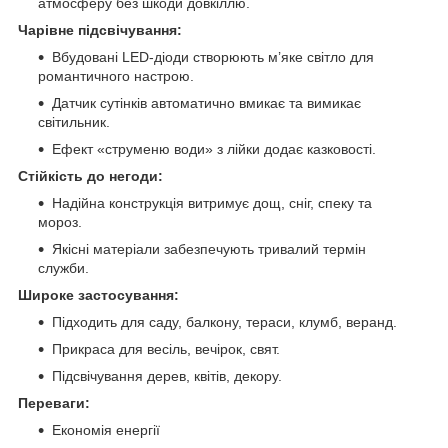
атмосферу без шкоди довкіллю.
Чарівне підсвічування:
Вбудовані LED-діоди створюють м’яке світло для
романтичного настрою.
Датчик сутінків автоматично вмикає та вимикає
світильник.
Ефект «струменю води» з лійки додає казковості.
Стійкість до негоди:
Надійна конструкція витримує дощ, сніг, спеку та
мороз.
Якісні матеріали забезпечують тривалий термін
служби.
Широке застосування:
Підходить для саду, балкону, тераси, клумб, веранд.
Прикраса для весіль, вечірок, свят.
Підсвічування дерев, квітів, декору.
Переваги:
Економія енергії