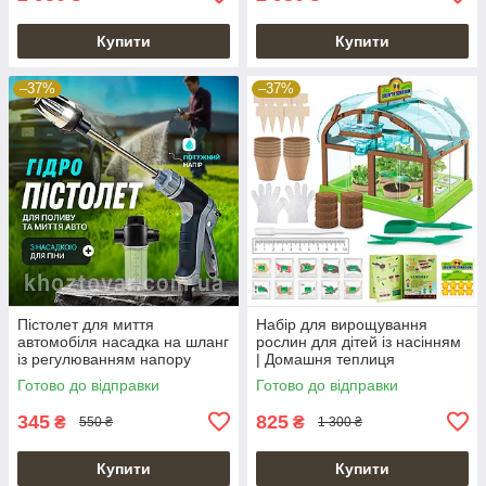
Купити
Купити
–37%
–37%
Пістолет для миття
Набір для вирощування
автомобіля насадка на шланг
рослин для дітей із насінням
із регулюванням напору
| Домашня теплиця
Готово до відправки
Готово до відправки
345
825
₴
₴
550 ₴
1 300 ₴
Купити
Купити