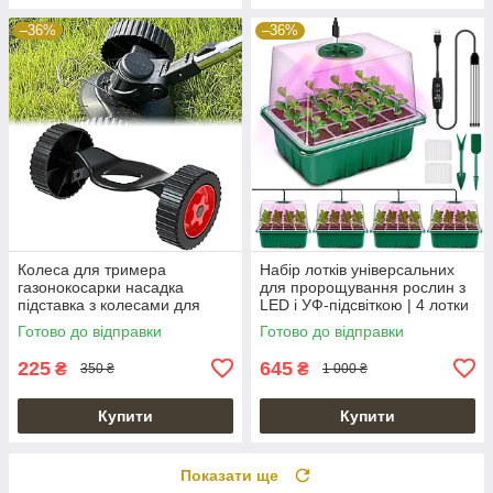
–36%
–36%
Колеса для тримера
Набір лотків універсальних
газонокосарки насадка
для пророщування рослин з
підставка з колесами для
LED і УФ-підсвіткою | 4 лотки
рівного скошування
Готово до відправки
Готово до відправки
225
645
₴
₴
350 ₴
1 000 ₴
Купити
Купити
Показати ще