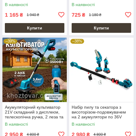
кейсі
V Li-ion 4" Opluto
В наявності
В наявності
1 165
725
₴
₴
1 940 ₴
1 180 ₴
Купити
Купити
–39%
–38%
Акумуляторний культиватор
Набір пилу та секатора з
21V складаний з дисплеєм,
висоторізом-подовжувачем
телескопічна ручка, 2 леза та
на 2 акумулятори по 36V
2 акумулятори
В наявності
В наявності
2 950
2 980
₴
₴
4 800 ₴
4 800 ₴