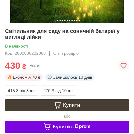
Світильник для саду на сонячній батареї у
вигляді лійки
В наявності
Код: 2000000202068
Опт і роздріб
430
₴
500 ₴
Економія
70 ₴
Залишилось
10 днів
415 ₴
від 3 шт.
270 ₴
від 10 шт.
Купити
або
Купити з