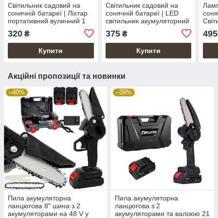
Світильник садовий на
Світильник садовий на
Ламп
сонячній батареї | Ліхтар
сонячній батареї | LED
соня
портативний вуличний 1
світильник акумуляторний
Світ
шт.
пане
320
375
495
₴
₴
Купити
Купити
Акційні пропозиції та новинки
–40%
–39%
Пила акумуляторна
Пила акумуляторна
ланцюгова 8" шина з 2
ланцюгова з 2
акумуляторами на 48 V у
акумуляторами та валізою 21