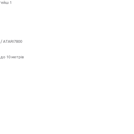
стейш 1
0 / ATARI7800
до 10 метрів