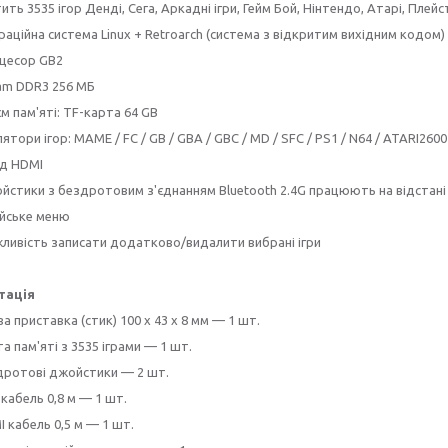
ить 3535 ігор Денді, Сега, Аркадні ігри, Гейм Бой, Нінтендо, Атарі, Плей
аційна система Linux + Retroarch (система з відкритим вихідним кодом)
цесор GB2
am DDR3 256 МБ
м пам'яті: TF-карта 64 GB
ятори ігор: MAME / FC / GB / GBA / GBC / MD / SFC / PS1 / N64 / ATARI260
ід HDMI
йстики з бездротовим з'єднанням Bluetooth 2.4G працюють на відстані 
ійське меню
ливість записати додатково/видалити вибрані ігри
тація
ва приставка (стик) 100 х 43 х 8 мм — 1 шт.
а пам'яті з 3535 іграми — 1 шт.
дротові джойстики — 2 шт.
кабель 0,8 м — 1 шт.
 кабель 0,5 м — 1 шт.