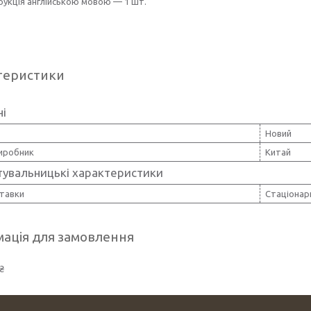
рукція англійською мовою — 1 шт.
теристики
ні
Новий
виробник
Китай
тувальницькі характеристики
ставки
Стаціонар
ація для замовлення
₴