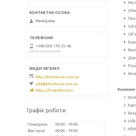
Міст
Опер
Про
Менеджер
Sdr
Oб'є
Емул
+380 (93) 170-25-46
Вих
Багатоканальний
Джо
Рос
Мож
http://khoztovar.com.ua
sale@khoztovar.com.ua
Комплек
https://t.me/khoztov
Ігро
Карт
Графік роботи
Без
USB 
Понеділок
09:00
19:00
HDMI
Вівторок
09:00
19:00