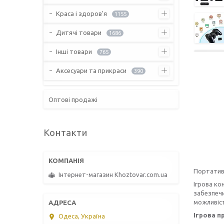
Краса і здоров'я
1155
Дитячі товари
1686
Інші товари
765
Аксесуари та прикраси
390
Оптові продажі
Контакти
Портативн
Інтернет-магазин Khoztovar.com.ua
Ігрова ко
забезпечи
можливіст
Ігрова п
Одеса, Україна