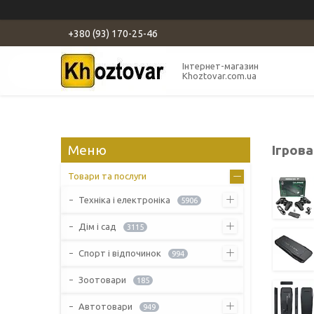
+380 (93) 170-25-46
Інтернет-магазин
Khoztovar.com.ua
Ігров
Товари та послуги
Техніка і електроніка
5906
Дім і сад
3115
Спорт і відпочинок
994
Зоотовари
185
Автотовари
949