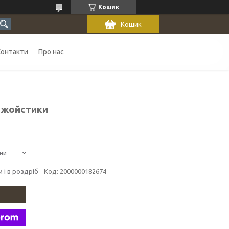
Кошик
Кошик
Контакти
Про нас
 джойстики
ни
 і в роздріб
Код:
2000000182674