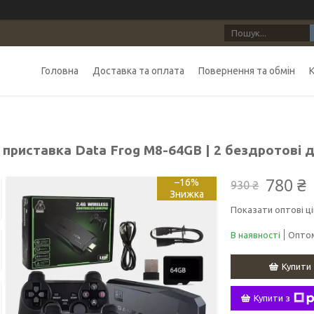
Головна
Доставка та оплата
Повернення та обмін
а приставка Data Frog M8-64GB | 2 бездротові
780 ₴
–16%
930 ₴
Показати оптові ці
В наявності
Оптом
Купити
Купити з