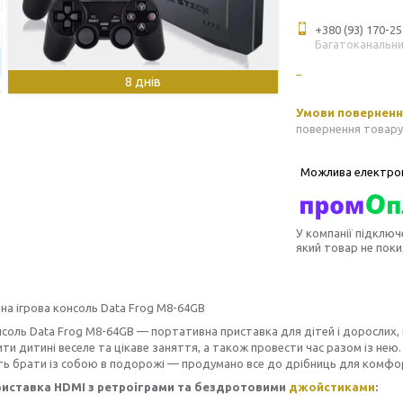
+380 (93) 170-25
Багатоканальн
8 днів
повернення товару
У компанії підключ
який товар не пок
а ігрова консоль Data Frog M8-64GB
нсоль Data Frog M8-64GB — портативна приставка для дітей і дорослих, 
ти дитині веселе та цікаве заняття, а також провести час разом із нею
ь брати із собою в подорожі — продумано все до дрібниць для комфор
риставка HDMI з ретроіграми та бездротовими
джойстиками
: