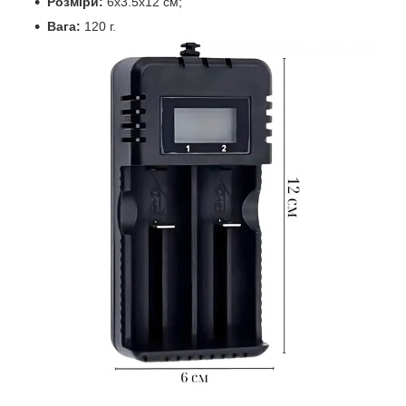
Розміри:
6х3.5х12 см;
Вага:
120 г.