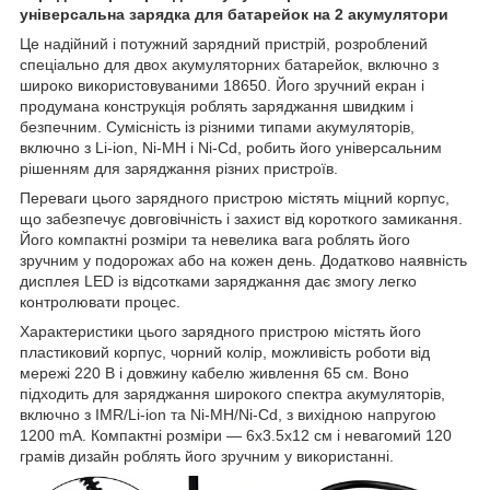
універсальна зарядка для батарейок на 2 акумулятори
Це надійний і потужний зарядний пристрій, розроблений
спеціально для двох акумуляторних батарейок, включно з
широко використовуваними 18650. Його зручний екран і
продумана конструкція роблять заряджання швидким і
безпечним. Сумісність із різними типами акумуляторів,
включно з Li-ion, Ni-MH і Ni-Cd, робить його універсальним
рішенням для заряджання різних пристроїв.
Переваги цього зарядного пристрою містять міцний корпус,
що забезпечує довговічність і захист від короткого замикання.
Його компактні розміри та невелика вага роблять його
зручним у подорожах або на кожен день. Додатково наявність
дисплея LED із відсотками заряджання дає змогу легко
контролювати процес.
Характеристики цього зарядного пристрою містять його
пластиковий корпус, чорний колір, можливість роботи від
мережі 220 В і довжину кабелю живлення 65 см. Воно
підходить для заряджання широкого спектра акумуляторів,
включно з IMR/Li-ion та Ni-MH/Ni-Cd, з вихідною напругою
1200 mA. Компактні розміри — 6х3.5х12 см і невагомий 120
грамів дизайн роблять його зручним у використанні.