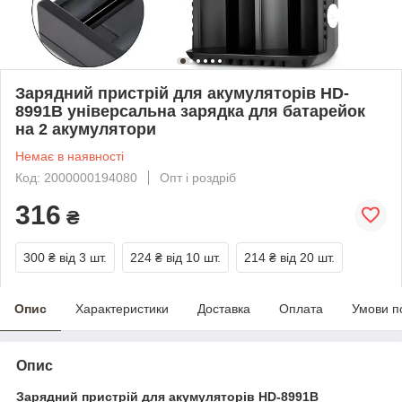
Зарядний пристрій для акумуляторів HD-
8991B універсальна зарядка для батарейок
на 2 акумулятори
Немає в наявності
Код: 2000000194080
Опт і роздріб
316
₴
300 ₴
від 3 шт.
224 ₴
від 10 шт.
214 ₴
від 20 шт.
Опис
Характеристики
Доставка
Оплата
Умови п
Опис
Зарядний пристрій для акумуляторів HD-8991B