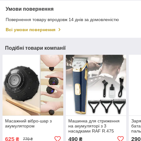
Умови повернення
Повернення товару впродовж 14 днів за домовленістю
Всі умови повернення
Подібні товари компанії
Масажний вібро-шар з
Машинка для стриження
Заря
акумулятором
на акумуляторі з 3
бата
насадками RAF R.475
паль
бата
625
490
290
₴
₴
770 ₴
Char