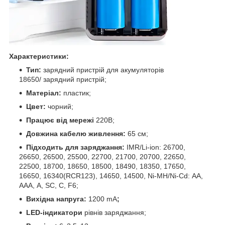
Характеристики:
Тип:
зарядний пристрій для акумуляторів
18650/ зарядний пристрій;
Матеріал:
пластик;
Цвет:
чорний;
Працює від мережі
220В;
Довжина кабелю живлення:
65 см;
Підходить для заряджання:
IMR/Li-ion: 26700,
26650, 26500, 25500, 22700, 21700, 20700, 22650,
22500, 18700, 18650, 18500, 18490, 18350, 17650,
16650, 16340(RCR123), 14650, 14500, Ni-MH/Ni-Cd: АА,
ААА, А, SC, C, F6;
Вихідна напруга:
1200 mA
;
LED-індикатори
рівнів заряджання;