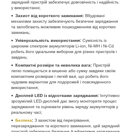
зарядний пристрій забезпечує довговічність і надійність
у використанні;
Захист від короткого замикання:
Вбудовані
механізми захисту забезпечують безпечне заряджання
та запобігають можливим пошкодженням від коротких
замикань;
Універсальність використання:
Сумісність із
широким спектром акумуляторів Li-ion, Ni-MH і Ni-Cd
робить його ідеальним вибором для різних пристроїв і
завдань;
Компактні розміри та невелика вага:
Пристрій
легко поміщається в кишеню або сумку завдяки своїм
компактним розмірам і легкій вазі, що робить його
чудовим варіантом для подорожей і повсякденного
використання;
Дисплей LED із відсотками заряджання:
Інтуїтивно
зрозумілий LED-дисплей дає змогу моніторити процес
заряджання та оцінювати рівень заряду акумуляторів у
реальному часі;
Безпека
:
З захистом від перегрівання,
перезаряджання та короткого замикання, цей зарядний
пристрій забезпечує безпечне й ефективне заряджання