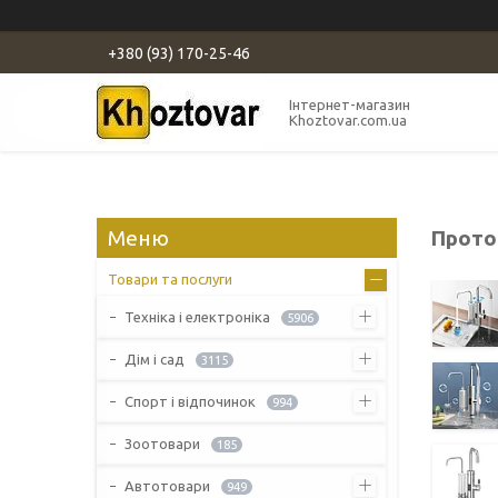
+380 (93) 170-25-46
Інтернет-магазин
Khoztovar.com.ua
Прото
Товари та послуги
Техніка і електроніка
5906
Дім і сад
3115
Спорт і відпочинок
994
Зоотовари
185
Автотовари
949