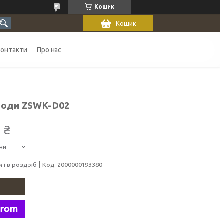
Кошик
Кошик
Контакти
Про нас
 води ZSWK-D02
 ₴
ни
 і в роздріб
Код:
2000000193380