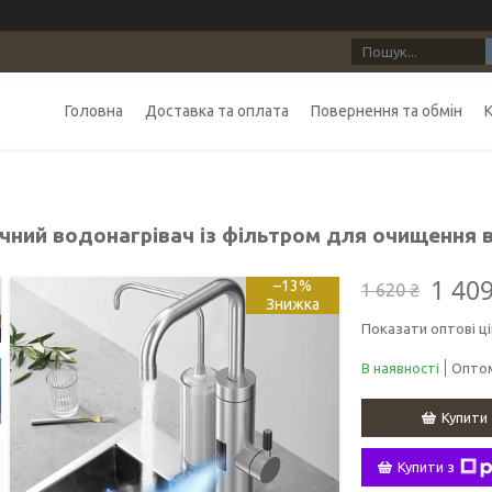
Головна
Доставка та оплата
Повернення та обмін
чний водонагрівач із фільтром для очищення
1 409
–13%
1 620 ₴
Показати оптові ці
В наявності
Оптом
Купити
Купити з