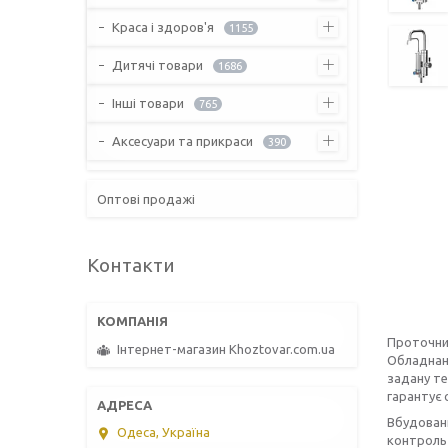
Краса і здоров'я
1155
Дитячі товари
1686
Інші товари
765
Аксесуари та прикраси
390
Оптові продажі
Контакти
Проточни
Інтернет-магазин Khoztovar.com.ua
Обладнани
задану те
гарантує 
Вбудовани
Одеса, Україна
контроль 