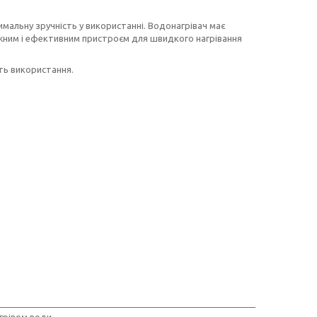
мальну зручність у використанні. Водонагрівач має
ужним і ефективним пристроєм для швидкого нагрівання
сть використання.
ігрівом води