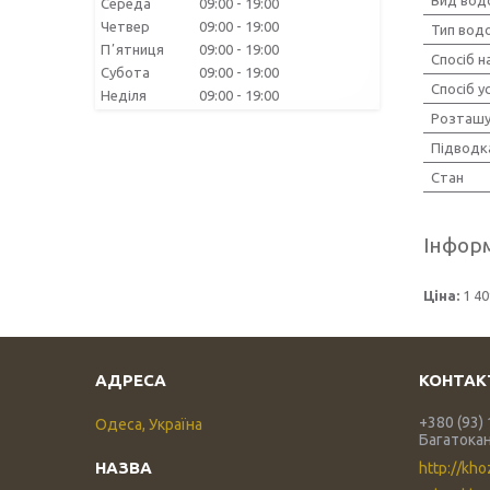
Середа
09:00
19:00
Четвер
09:00
19:00
Тип вод
Пʼятниця
09:00
19:00
Спосіб н
Субота
09:00
19:00
Спосіб у
Неділя
09:00
19:00
Розташу
Підводк
Стан
Інформ
Ціна:
1 40
+380 (93)
Одеса, Україна
Багатока
http://kho