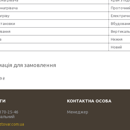
онагрівача
Проточни
агріву
Електричн
становки
Вбудован
вання
Вертикаль
а
Нижня
Новий
ація для замовлення
9 ₴
 170-25-46
Менеджер
нальний
ztovar.com.ua