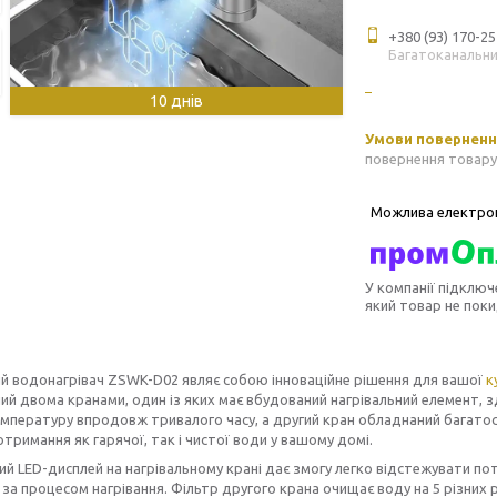
+380 (93) 170-25
Багатоканальн
10 днів
повернення товару
У компанії підключ
який товар не пок
й водонагрівач ZSWK-D02 являє собою інноваційне рішення для вашої
к
й двома кранами, один із яких має вбудований нагрівальний елемент, з
мпературу впродовж тривалого часу, а другий кран обладнаний багато
отримання як гарячої, так і чистої води у вашому домі.
й LED-дисплей на нагрівальному крані дає змогу легко відстежувати по
за процесом нагрівання. Фільтр другого крана очищає воду на 5 різних р