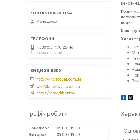
речовини,
Крани мож
потужніст
Менеджер
води.
Конструкц
Характе
Тип
+380 (93) 170-25-46
Мат
Багатоканальний
Тем
Ном
Ном
Пок
http://khoztovar.com.ua
Рів
sale@khoztovar.com.ua
https://t.me/khoztov
Графік роботи
Харак
Понеділок
09:00
19:00
Основ
Вівторок
09:00
19:00
Вид вод