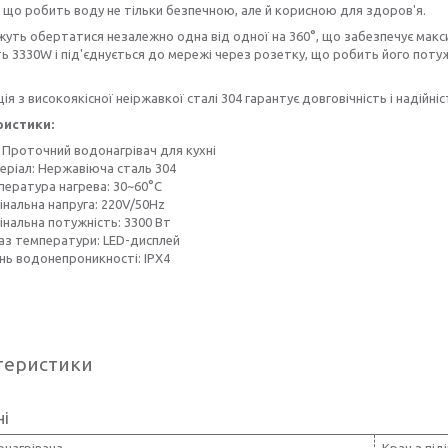
 що робить воду не тільки безпечною, але й корисною для здоров'я.
уть обертатися незалежно одна від одної на 360°, що забезпечує макси
ь 3330W і під'єднується до мережі через розетку, що робить його пот
ія з високоякісної неіржавкої сталі 304 гарантує довговічність і надійні
ристики:
: Проточний водонагрівач для кухні
еріал: Нержавіюча сталь 304
пература нагрева: 30~60°C
інальна напруга: 220V/50Hz
інальна потужність: 3300 Вт
аз температури: LED-дисплей
ень водонепроникності: IPX4
теристики
ні
онагрівача
Кран з під