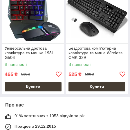
Універсальна дротова
Бездротова комп'ютерна
клавіатура та мишка 198I
клавіатура та миша Wireless
G506
CMK-329
В наявності
В наявності
465
525
₴
₴
536 ₴
590 ₴
Купити
Купити
Про нас
91% позитивних з 1053 відгуків за рік
Працює з 29.12.2015