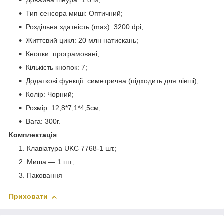
Довжина шнура: 1.8 м;
Тип сенсора миші: Оптичний;
Роздільна здатність (max): 3200 dpi;
Життєвий цикл: 20 млн натискань;
Кнопки: програмовані;
Кількість кнопок: 7;
Додаткові функції: симетрична (підходить для лівші);
Колір: Чорний;
Розмір: 12,8*7,1*4,5см;
Вага: 300г.
Комплектація
Клавіатура UKC 7768-1 шт.;
Миша — 1 шт.;
Паковання
Приховати