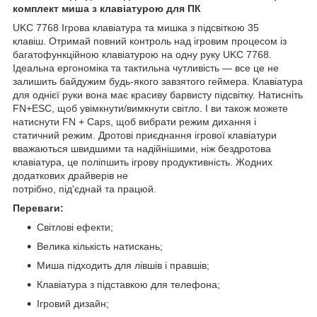
комплект миша з клавіатурою для ПК
UKC 7768 Ігрова клавіатура та мишка з підсвіткою 35
клавіш. Отримай повний контроль над ігровим процесом із
багатофункційною клавіатурою на одну руку UKC 7768.
Ідеальна ергономіка та тактильна чутливість — все це не
залишить байдужим будь-якого завзятого геймера. Клавіатура
для однієї руки вона має красиву барвисту підсвітку. Натисніть
FN+ESC, щоб увімкнути/вимкнути світло. І ви також можете
натиснути FN + Caps, щоб вибрати режим дихання і
статичний режим. Дротові приєднання ігрової клавіатури
вважаються швидшими та надійнішими, ніж бездротова
клавіатура, це поліпшить ігрову продуктивність. Жодних
додаткових драйверів не
потрібно, під'єднай та працюй.
Переваги:
Світлові ефекти;
Велика кількість натискань;
Миша підходить для лівшів і правшів;
Клавіатура з підставкою для телефона;
Ігровий дизайн;