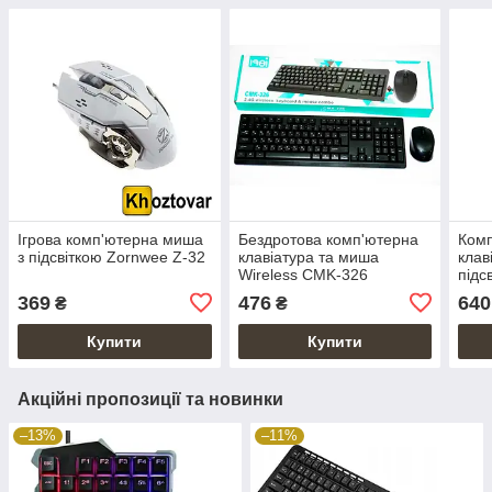
Ігрова комп'ютерна миша
Бездротова комп'ютерна
Комп
з підсвіткою Zornwee Z-32
клавіатура та миша
клав
Wireless CMK-326
підс
495
369
476
640
₴
₴
Купити
Купити
Акційні пропозиції та новинки
–13%
–11%