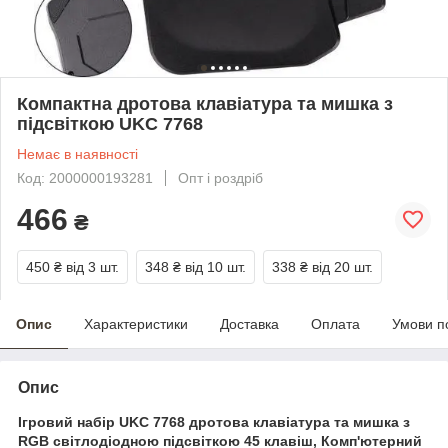
Компактна дротова клавіатура та мишка з
підсвіткою UKC 7768
Немає в наявності
Код: 2000000193281
Опт і роздріб
466
₴
450 ₴
від 3 шт.
348 ₴
від 10 шт.
338 ₴
від 20 шт.
Опис
Характеристики
Доставка
Оплата
Умови п
Опис
Ігровий набір UKC 7768 дротова клавіатура та мишка з
RGB світлодіодною підсвіткою 45 клавіш, Комп'ютерний