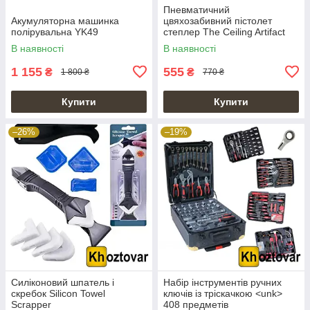
Пневматичний
Акумуляторна машинка
цвяхозабивний пістолет
полірувальна YK49
степлер The Ceiling Artifact
В наявності
В наявності
1 155
555
₴
₴
1 800 ₴
770 ₴
Купити
Купити
–26%
–19%
Силіконовий шпатель і
Набір інструментів ручних
скребок Silicon Towel
ключів із тріскачкою <unk>
Scrapper
408 предметів