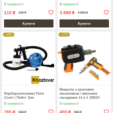
В наявності
В наявності
115
3 899
₴
₴
155 ₴
4 800 ₴
Купити
Купити
–18%
–17%
Викрутка з храповим
Фарборозпилювач Paint
механізмом і змінними
Zoom | Пейнт Зум
насадками 14 в 1 2882A
В наявності
В наявності
765
455
₴
₴
930 ₴
550 ₴