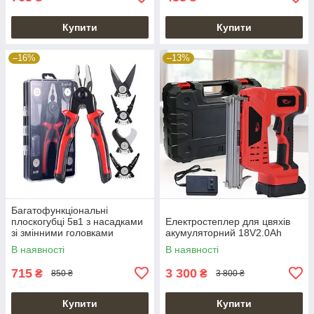
Купити
Купити
–16%
–13%
Багатофункціональні
плоскогубці 5в1 з насадками
Електростеплер для цвяхів
зі змінними головками
акумуляторний 18V2.0Ah
В наявності
В наявності
715
3 300
₴
₴
850 ₴
3 800 ₴
Купити
Купити