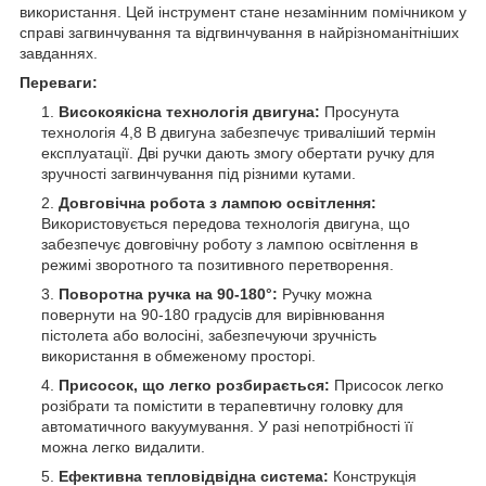
використання. Цей інструмент стане незамінним помічником у
справі загвинчування та відгвинчування в найрізноманітніших
завданнях.
Переваги:
Високоякісна технологія двигуна:
Просунута
технологія 4,8 В двигуна забезпечує триваліший термін
експлуатації. Дві ручки дають змогу обертати ручку для
зручності загвинчування під різними кутами.
Довговічна робота з лампою освітлення:
Використовується передова технологія двигуна, що
забезпечує довговічну роботу з лампою освітлення в
режимі зворотного та позитивного перетворення.
Поворотна ручка на 90-180°:
Ручку можна
повернути на 90-180 градусів для вирівнювання
пістолета або волосіні, забезпечуючи зручність
використання в обмеженому просторі.
Присосок, що легко розбирається:
Присосок легко
розібрати та помістити в терапевтичну головку для
автоматичного вакуумування. У разі непотрібності її
можна легко видалити.
Ефективна тепловідвідна система:
Конструкція