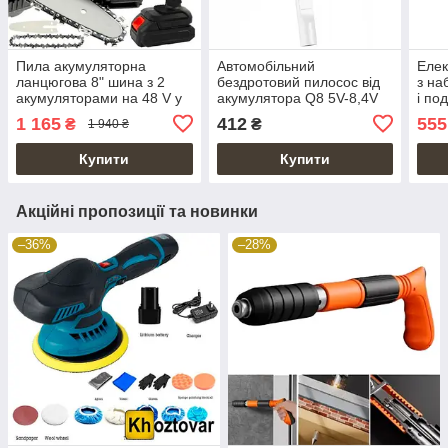
Пила акумуляторна
Автомобільний
Елек
ланцюгова 8" шина з 2
бездротовий пилосос від
з на
акумуляторами на 48 V у
акумулятора Q8 5V-8,4V
і по
кейсі
пре
1 165
412
555
₴
₴
1 940 ₴
Купити
Купити
Акційні пропозиції та новинки
–36%
–28%