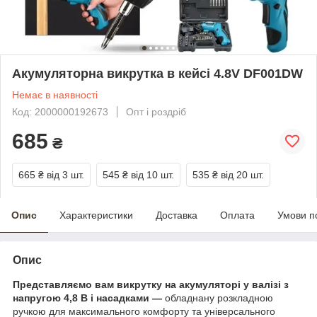
Акумуляторна викрутка в кейсі 4.8V DF001DW
Немає в наявності
Код: 2000000192673
Опт і роздріб
685
₴
665 ₴
від 3 шт.
545 ₴
від 10 шт.
535 ₴
від 20 шт.
Опис
Характеристики
Доставка
Оплата
Умови п
Опис
Представляємо вам викрутку на акумуляторі у валізі з
напругою 4,8 В і насадками —
обладнану розкладною
ручкою для максимального комфорту та універсального