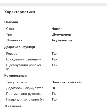
Характеристики
Основні
Стан
Новий
Тип
Шуруповерт
Живлення
Акумулятор
Додаткові функції
Реверс
Так
Блокування шпинделя
Так
Підсвічування робочої
Так
зони
Комплектація
Тип упаковки
Пластиковий кейс
Додатковий акумулятор
Ні
Прогумована рукоятка
Так
Гніздо для кріплення біт
Так
Живлення