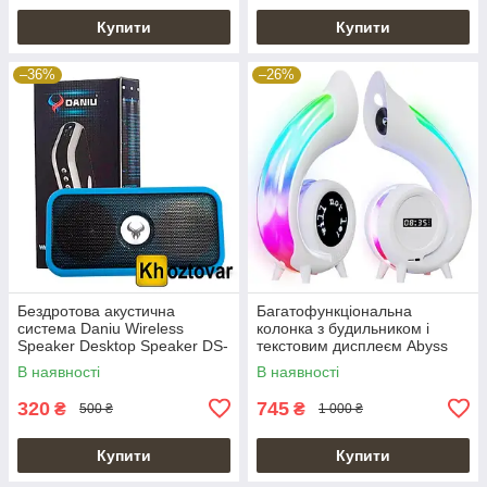
Купити
Купити
–36%
–26%
Бездротова акустична
Багатофункціональна
система Daniu Wireless
колонка з будильником і
Speaker Desktop Speaker DS-
текстовим дисплеєм Abyss
716
G69 Pro LED Lyrics
В наявності
В наявності
320
745
₴
₴
500 ₴
1 000 ₴
Купити
Купити