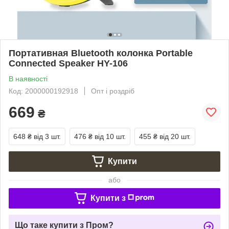
Портативная Bluetooth колонка Portable
Connected Speaker HY-106
В наявності
Код: 2000000192918
Опт і роздріб
669
₴
648 ₴
від 3 шт.
476 ₴
від 10 шт.
455 ₴
від 20 шт.
Купити
або
Купити з
Що таке купити з Пром?