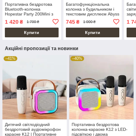
Портативна бездротова
Багатофункціональна
Бага
Bluetooth-колонка
колонка з будильником і
світ
Hopestar Party 200Mini з
текстовим дисплеєм Abyss
заря
LED-підсвіткою
G69 Pro LED Lyrics
Spea
1 420
745
1 7
₴
₴
1 700 ₴
1 000 ₴
Купити
Купити
Акційні пропозиції та новинки
–41%
–40%
Дитячий світлодіодний
Портативна бездротова
бездротовий аудіомікрофон
колонка-караоке K12 з LED-
караоке K12 | Портативне
підсвіткою і двома