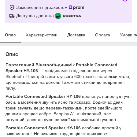
Замовлення під захистом
Доступна доставка
Опис
Характеристики
Доставка
Оплата
Умови п
Опис
Портативний Bluetooth-динамік Portable Connected
Speaker HY-106
— мінідинамік із під'єднанням через
Bluetooth. Пристрій важить усього 600 грамів і настільки мало,
що поміщається на долоні. Також він стійкий до подряпин і
пилу.
Portable Connected Speaker HY-106
пропонує напрочуд гучні
баси, а мовлення звучить ясно та яскраво. Водночас деякі
треки звучать дещо перевантаженими, проте здебільшого
динамік працює добре. Beoplay A1 мініатюрний, але
потужний, досягає дуже великої максимальної гучності.
Portable Connected Speaker HY-106
особливо простий у
використанні. Не викликає труднощів як початкове