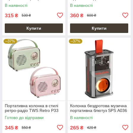
караоке
мікрофонами
В наявності
В наявності
315
360
₴
₴
530 ₴
600 ₴
Купити
Купити
–37%
–37%
Портативна колонка в стилі
Колонка бездротова музична
ретро-радіо TWS Retro P33
портативна блютуз SPS А036
Готово до відправки
В наявності
345
265
₴
₴
550 ₴
420 ₴