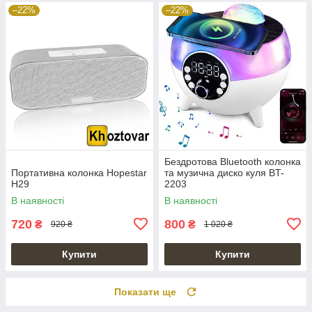
–22%
–22%
Бездротова Bluetooth колонка
Портативна колонка Hopestar
та музична диско куля BT-
H29
2203
В наявності
В наявності
720
800
₴
₴
920 ₴
1 020 ₴
Купити
Купити
Показати ще