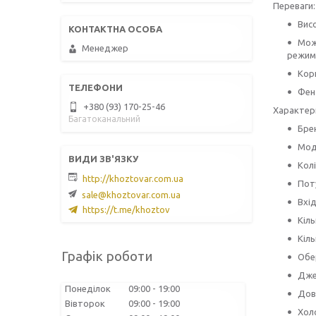
Переваги:
Вис
Мож
Менеджер
режим 
Корп
Фен
+380 (93) 170-25-46
Характер
Багатоканальний
Бре
Мод
Колі
http://khoztovar.com.ua
Поту
sale@khoztovar.com.ua
Вхід
https://t.me/khoztov
Кіль
Кіль
Графік роботи
Обер
Дже
Понеділок
09:00
19:00
Дов
Вівторок
09:00
19:00
Холо