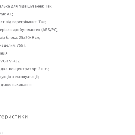
лька для підвішування: Так;
ун: AC;
ст від перегрівання: Так;
ріал виробу: пластик (ABS/PC);
ір блока: 25х20х9 см;
изделия: 766 г.
ація
 VGR V-452;
дка-концентратор: 2 шт.;
рукція з експлуатації;
дське паковання.
теристики
ні