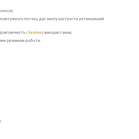
олосся;
повітряного потоку дає змогу настроїти оптимальний
довговічність і
безпеку
використання;
аним режимам роботи.
;