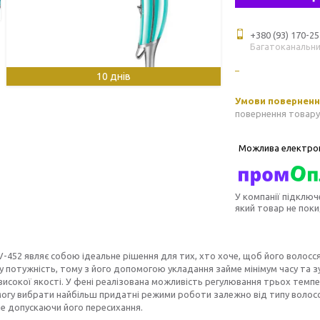
+380 (93) 170-25
Багатоканальн
10 днів
повернення товару
У компанії підключ
який товар не пок
-452 являє собою ідеальне рішення для тих, хто хоче, щоб його волосс
у потужність, тому з його допомогою укладання займе мінімум часу та з
високої якості. У фені реалізована можливість регулювання трьох темп
огу вибрати найбільш придатні режими роботи залежно від типу волосс
не допускаючи його пересихання.