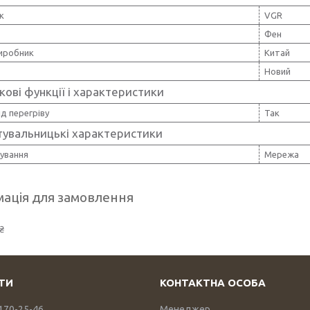
к
VGR
Фен
виробник
Китай
Новий
ові функції і характеристики
ід перегріву
Так
тувальницькі характеристики
чування
Мережа
ація для замовлення
₴
 170-25-46
Менеджер