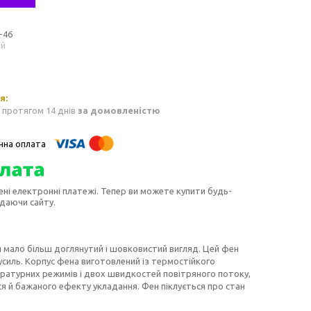
-46
ий
 протягом 14 днів
за домовленістю
ені електронні платежі. Тепер ви можете купити будь-
идаючи сайту.
я мало більш доглянутий і шовковистий вигляд. Цей фен
усиль. Корпус фена виготовлений із термостійкого
ературних режимів і двох швидкостей повітряного потоку,
я й бажаного ефекту укладання. Фен піклується про стан