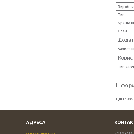
Виробни
Тип
Країна 
Стан
Додатк
Захист в
Корис
Тип хар
Інформ
Ціна:
906 
+380 (93)