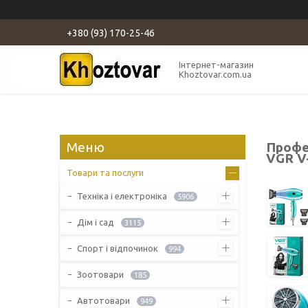
+380 (93) 170-25-46
Інтернет-магазин
Khoztovar.com.ua
Профе
VGR V
Товари та послуги
Техніка і електроніка
5906
Дім і сад
3115
Спорт і відпочинок
994
Зоотовари
185
Автотовари
949