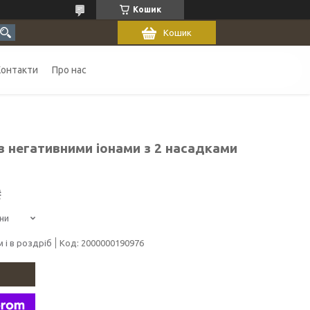
Кошик
Кошик
Контакти
Про нас
з негативними іонами з 2 насадками
₴
ни
 і в роздріб
Код:
2000000190976