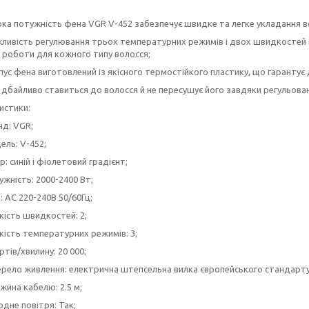
ока потужність фена VGR V-452 забезпечує швидке та легке укладання в
ливість регулювання трьох температурних режимів і двох швидкостей 
роботи для кожного типу волосся;
ус фена виготовлений із якісного термостійкого пластику, що гарантує 
 дбайливо ставиться до волосся й не пересушує його завдяки регульов
истики:
нд: VGR;
ель: V-452;
р: синій і фіолетовий градієнт;
жність: 2000-2400 Вт;
: AC 220-240В 50/60Гц;
кість швидкостей: 2;
кість температурних режимів: 3;
тів/хвилину: 20 000;
рело живлення: електрична штепсельна вилка європейського стандарту
жина кабелю: 2.5 м;
дне повітря: Так;