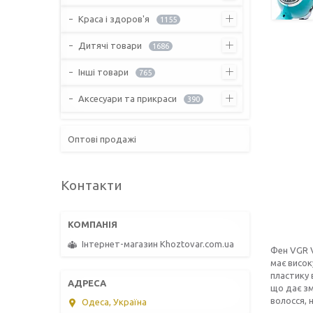
Краса і здоров'я
1155
Дитячі товари
1686
Інші товари
765
Аксесуари та прикраси
390
Оптові продажі
Контакти
Інтернет-магазин Khoztovar.com.ua
Фен VGR V
має висок
пластику 
що дає зм
волосся, 
Одеса, Україна