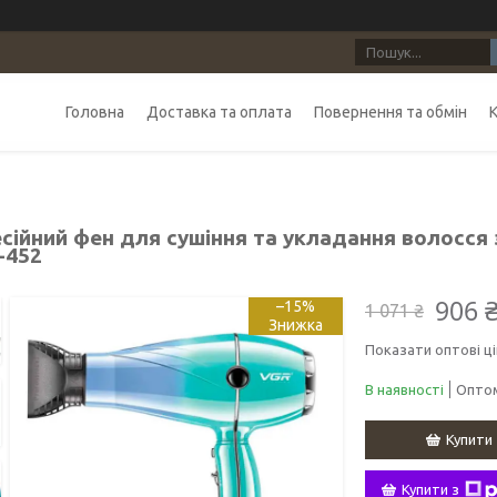
Головна
Доставка та оплата
Повернення та обмін
сійний фен для сушіння та укладання волосся 
-452
906 
–15%
1 071 ₴
Показати оптові ці
В наявності
Оптом
Купити
Купити з