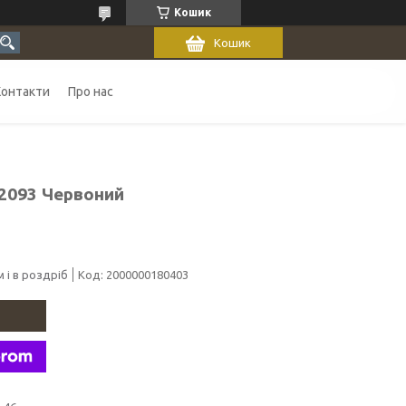
Кошик
Кошик
Контакти
Про нас
2093 Червоний
 і в роздріб
Код:
2000000180403