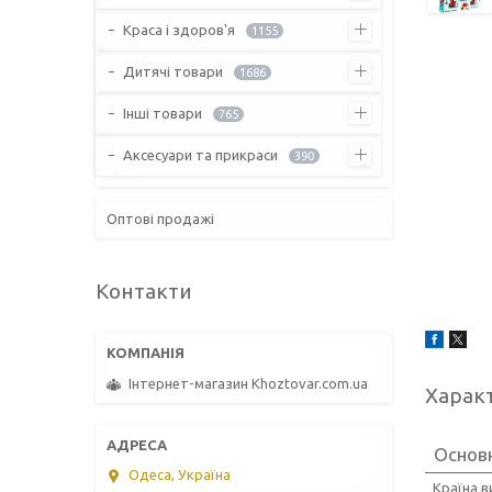
Краса і здоров'я
1155
Дитячі товари
1686
Інші товари
765
Аксесуари та прикраси
390
Оптові продажі
Контакти
Інтернет-магазин Khoztovar.com.ua
Харак
Основ
Одеса, Україна
Країна 