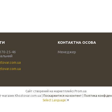
 170-25-46
Менеджер
нальний
ztovar.com.ua
tovar.com.ua
Сайт створений на маркетплейсі
Prom.ua
Інтернет-магазин Khoztovar.com.ua |
Поскаржитися на контент
|
Політика конфіден
Select Language
▼