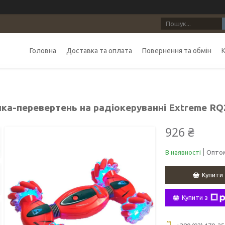
Головна
Доставка та оплата
Повернення та обмін
ка-перевертень на радіокеруванні Extreme RQ
926 ₴
В наявності
Оптом
Купити
Купити з