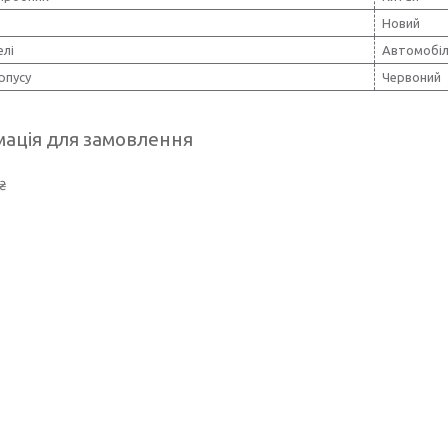
Новий
елі
Автомобі
рпусу
Червоний
ація для замовлення
₴