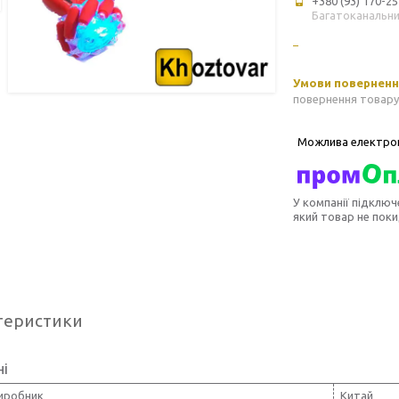
+380 (93) 170-25
Багатоканальн
повернення товару
У компанії підключ
який товар не пок
теристики
ні
виробник
Китай