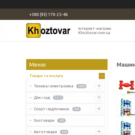
+380 (93) 170-25-46
Інтернет-магазин
Khoztovar.com.ua
Машин
Товари та послуги
Техніка і електроніка
5906
Дім і сад
3115
Спорт і відпочинок
994
Зоотовари
185
Автотовари
949