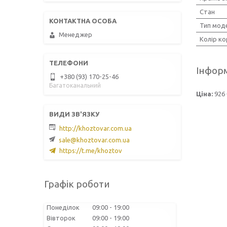
Стан
Тип мод
Менеджер
Колір ко
Інформ
+380 (93) 170-25-46
Багатоканальний
Ціна:
926 
http://khoztovar.com.ua
sale@khoztovar.com.ua
https://t.me/khoztov
Графік роботи
Понеділок
09:00
19:00
Вівторок
09:00
19:00