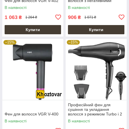
Фен для волосся VGR V-402
волосся з негативними
іонами з 2 насадками VGR V-
В наявності
В наявності
452
1 063
906
₴
₴
1 264 ₴
1 071 ₴
Купити
Купити
–15%
–15%
Професійний фен для
сушіння та укладання
Фен для волосся VGR V-400
волосся з режимом Turbo і 2
насадками VGR V-450
В наявності
В наявності