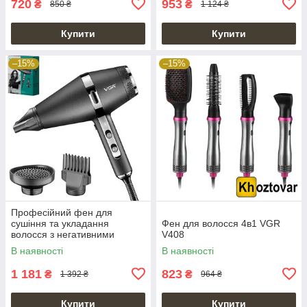
720
953
₴
₴
850 ₴
1 124 ₴
Купити
Купити
–15%
–15%
Професійний фен для
сушіння та укладання
Фен для волосся 4в1 VGR
волосся з негативними
V408
іонами з 3 насадками VGR V-
В наявності
В наявності
451
1 181
823
₴
₴
1 392 ₴
964 ₴
Купити
Купити