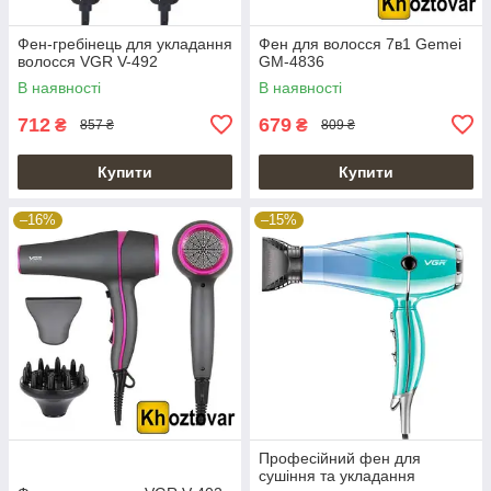
Фен-гребінець для укладання
Фен для волосся 7в1 Gemei
волосся VGR V-492
GM-4836
В наявності
В наявності
712
679
₴
₴
857 ₴
809 ₴
Купити
Купити
–16%
–15%
Професійний фен для
сушіння та укладання