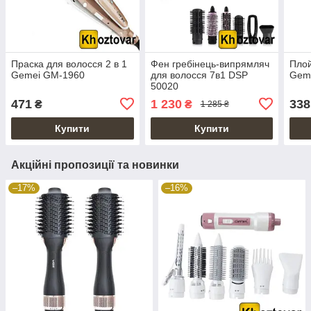
Праска для волосся 2 в 1
Фен гребінець-випрямляч
Плой
Gemei GM-1960
для волосся 7в1 DSP
Gem
50020
471
1 230
338
₴
₴
1 285 ₴
Купити
Купити
Акційні пропозиції та новинки
–17%
–16%