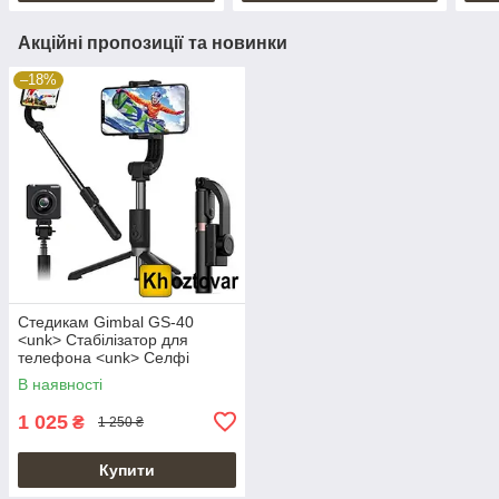
Акційні пропозиції та новинки
–18%
Стедикам Gimbal GS-40
<unk> Стабілізатор для
телефона <unk> Селфі
штатив
В наявності
1 025
₴
1 250 ₴
Купити