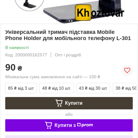
Універсальний тримач підставка Mobile
Phone Holder для мобільного телефону L-301
В наявності
Код: 2000000162577
Опт і роздріб
90
₴
Мінімальна сума замовлення на сайті — 100 ₴
85 ₴
від 3 шт.
48 ₴
від 10 шт.
43 ₴
від 30 шт.
38 ₴
від 50
Купити
або
Купити з