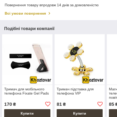
Повернення товару впродовж 14 днів за домовленістю
Всі умови повернення
Подібні товари компанії
Тримач для мобільного
Тримач підставка для
Магн
телефона Fixate Gel Pads
телефона VIP
теле
пові
170
81
85
₴
₴
Купити
Купити