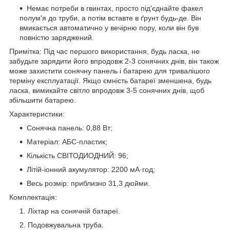
Немає потреби в гвинтах, просто під'єднайте факел
полум'я до труби, а потім вставте в ґрунт будь-де. Він
вмикається автоматично у вечірню пору, коли він був
повністю заряджений.
Примітка:
Під час першого використання, будь ласка, не
забудьте зарядити його впродовж 2-3 сонячних днів, він також
може захистити сонячну панель і батарею для тривалішого
терміну експлуатації. Якщо ємність батареї зменшена, будь
ласка, вимикайте світло впродовж 3-5 сонячних днів, щоб
збільшити батарею.
Характеристики
:
Сонячна панель: 0,88 Вт;
Матеріал: АБС-пластик;
Кількість СВІТОДИОДНИЙ: 96;
Літій-іонний акумулятор: 2200 мА·год;
Весь розмір: приблизно 31,3 дюйми.
Комплектація
:
Ліхтар на сонячній батареї.
Подовжувальна труба.