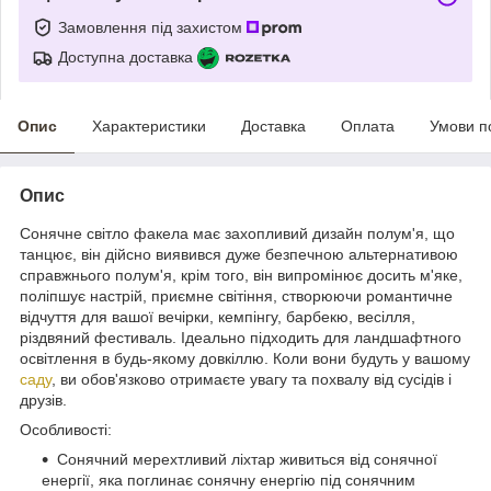
Замовлення під захистом
Доступна доставка
Опис
Характеристики
Доставка
Оплата
Умови п
Опис
Сонячне світло факела має захопливий дизайн полум'я, що
танцює, він дійсно виявився дуже безпечною альтернативою
справжнього полум'я, крім того, він випромінює досить м'яке,
поліпшує настрій, приємне світіння, створюючи романтичне
відчуття для вашої вечірки, кемпінгу, барбекю, весілля,
різдвяний фестиваль. Ідеально підходить для ландшафтного
освітлення в будь-якому довкіллю. Коли вони будуть у вашому
саду
, ви обов'язково отримаєте увагу та похвалу від сусідів і
друзів.
Особливості
:
Сонячний мерехтливий ліхтар живиться від сонячної
енергії, яка поглинає сонячну енергію під сонячним