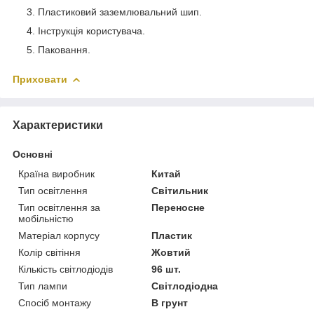
Пластиковий заземлювальний шип.
Інструкція користувача.
Паковання.
Приховати
Характеристики
Основні
Країна виробник
Китай
Тип освітлення
Світильник
Тип освітлення за
Переносне
мобільністю
Матеріал корпусу
Пластик
Колір світіння
Жовтий
Кількість світлодіодів
96 шт.
Тип лампи
Світлодіодна
Спосіб монтажу
В грунт