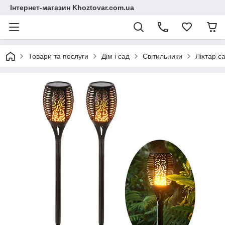
Інтернет-магазин Khoztovar.com.ua
Товари та послуги
Дім і сад
Світильники
Ліхтар с