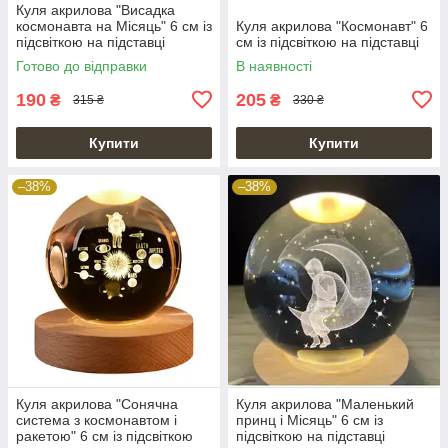
Куля акрилова "Висадка
космонавта на Місяць" 6 см із
Куля акрилова "Космонавт" 6
підсвіткою на підставці
см із підсвіткою на підставці
Готово до відправки
В наявності
190
205
₴
₴
315 ₴
330 ₴
Купити
Купити
–38%
–38%
Куля акрилова "Сонячна
Куля акрилова "Маленький
система з космонавтом і
принц і Місяць" 6 см із
ракетою" 6 см із підсвіткою
підсвіткою на підставці