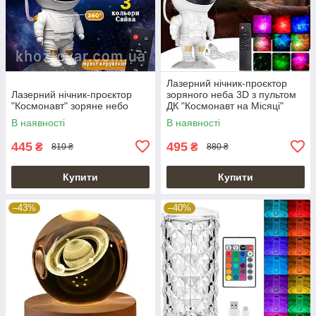
Лазерний нічник-проєктор
Лазерний нічник-проєктор
зоряного неба 3D з пультом
"Космонавт" зоряне небо
ДК "Космонавт на Місяці"
В наявності
В наявності
445
495
₴
₴
810 ₴
880 ₴
Купити
Купити
–43%
–40%