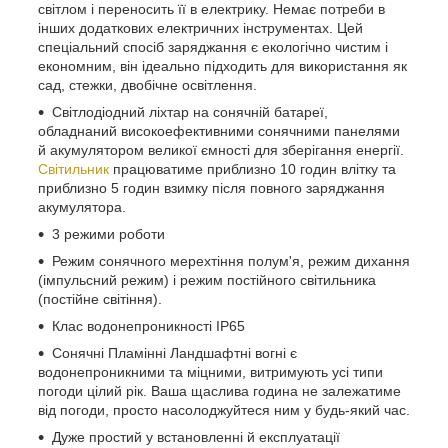
світлом і переносить її в електрику. Немає потреби в
інших додаткових електричних інструментах. Цей
спеціальний спосіб заряджання є екологічно чистим і
економним, він ідеально підходить для використання як
сад, стежки, двобічне освітлення.
Світлодіодний ліхтар на сонячній батареї,
обладнаний високоефективними сонячними панелями
й акумулятором великої ємності для зберігання енергії.
Світильник
працюватиме приблизно 10 годин влітку та
приблизно 5 годин взимку після повного заряджання
акумулятора.
3 режими роботи
Режим сонячного мерехтіння полум'я, режим дихання
(імпульсний режим) і режим постійного світильника
(постійне світіння).
Клас водонепроникності IP65
Сонячні Пламінні Ландшафтні вогні є
водонепроникними та міцними, витримують усі типи
погоди цілий рік. Ваша щаслива година не залежатиме
від погоди, просто насолоджуйтеся ним у будь-який час.
Дуже простий у встановленні й експлуатації