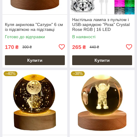
Настільна лампа з пультом і
Куля акрилова "Сатурн" 6 см
USB-зарядкою "Роза" Crystal
із підсвіткою на підставці
Rose RGB | 16 LED
Готово до відправки
В наявності
170
265
₴
₴
300 ₴
440 ₴
Купити
Купити
–40%
–38%