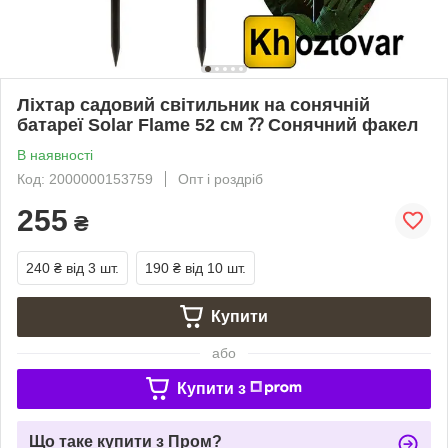
Ліхтар садовий світильник на сонячній
батареї Solar Flame 52 см ⁇ Сонячний факел
В наявності
Код: 2000000153759
Опт і роздріб
255
₴
240 ₴
від 3 шт.
190 ₴
від 10 шт.
Купити
або
Купити з
Що таке купити з Пром?