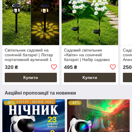
Світильник садовий на
Садовий світильник
Садо
сонячній батареї | Ліхтар
«Квіти» на сонячній
соня
портативний вуличний 1
батареї | Набір садових
Anex
шт.
ліхтарів з LED-підсвіткою 2
LED 
320
495
250
₴
₴
шт.
та с
Купити
Купити
Акційні пропозиції та новинки
–45%
–44%