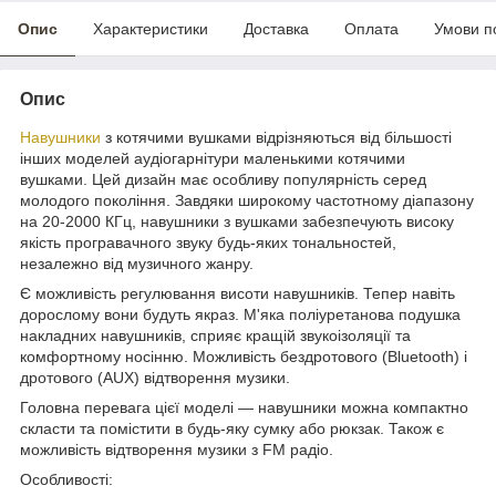
Опис
Характеристики
Доставка
Оплата
Умови п
Опис
Навушники
з котячими вушками відрізняються від більшості
інших моделей аудіогарнітури маленькими котячими
вушками. Цей дизайн має особливу популярність серед
молодого покоління. Завдяки широкому частотному діапазону
на 20-2000 КГц, навушники з вушками забезпечують високу
якість програвачного звуку будь-яких тональностей,
незалежно від музичного жанру.
Є можливість регулювання висоти навушників. Тепер навіть
дорослому вони будуть якраз. М'яка поліуретанова подушка
накладних навушників, сприяє кращій звукоізоляції та
комфортному носінню. Можливість бездротового (Bluetooth) і
дротового (AUX) відтворення музики.
Головна перевага цієї моделі — навушники можна компактно
скласти та помістити в будь-яку сумку або рюкзак. Також є
можливість відтворення музики з FM радіо.
Особливості
: