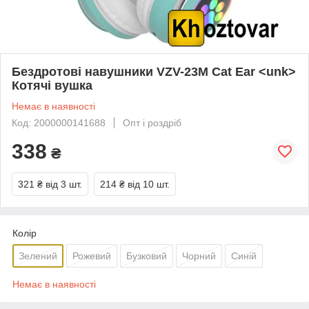
Бездротові навушники VZV-23M Cat Ear <unk>
Котячі вушка
Немає в наявності
Код: 2000000141688
Опт і роздріб
338
₴
321 ₴
від 3 шт.
214 ₴
від 10 шт.
Колір
Зелений
Рожевий
Бузковий
Чорний
Синій
Немає в наявності