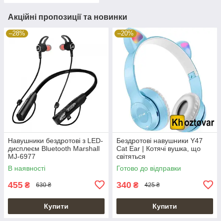
Акційні пропозиції та новинки
–28%
–20%
Навушники бездротові з LED-
Бездротові навушники Y47
дисплеєм Bluetooth Marshall
Cat Ear | Котячі вушка, що
MJ-6977
світяться
В наявності
Готово до відправки
455
340
₴
₴
630 ₴
425 ₴
Купити
Купити