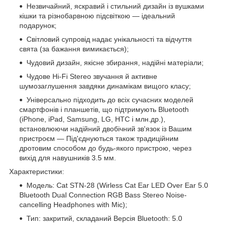
Незвичайний, яскравий і стильний дизайн із вушками
кішки та різнобарвною підсвіткою — ідеальний
подарунок;
Світловий супровід надає унікальності та відчуття
свята (за бажання вимикається);
Чудовий дизайн, якісне збирання, надійні матеріали;
Чудове Hi-Fi Stereo звучання й активне
шумозаглушення завдяки динамікам вищого класу;
Універсально підходить до всіх сучасних моделей
смартфонів і планшетів, що підтримують Bluetooth
(iPhone, iPad, Samsung, LG, HTC і млн.др.),
встановлюючи надійний двобічний зв'язок із Вашим
пристроєм — Під'єднуються також традиційним
дротовим способом до будь-якого пристрою, через
вихід для навушників 3.5 мм.
Характеристики
:
Модель: Cat STN-28 (Wirless Cat Ear LED Over Ear 5.0
Bluetooth Dual Connection RGB Bass Stereo Noise-
cancelling Headphones with Mic);
Тип: закритий, складаний Версія Bluetooth: 5.0