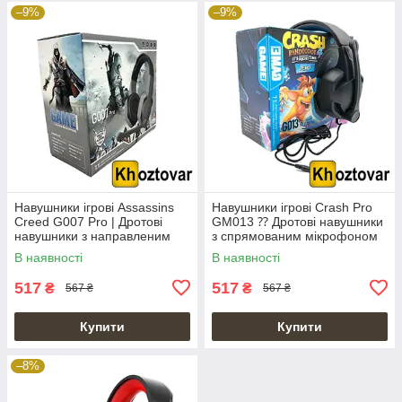
–9%
–9%
Навушники ігрові Assassins
Навушники ігрові Crash Pro
Creed G007 Pro | Дротові
GM013 ⁇ Дротові навушники
навушники з направленим
з спрямованим мікрофоном
мікрофоном
В наявності
В наявності
517
517
₴
₴
567 ₴
567 ₴
Купити
Купити
–8%