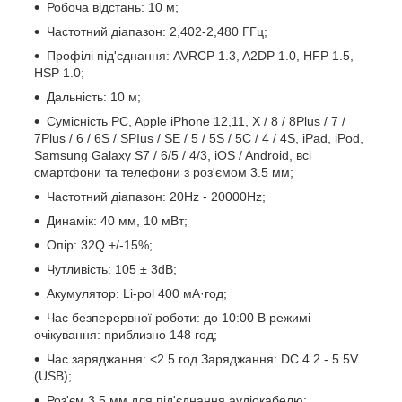
Робоча відстань: 10 м;
Частотний діапазон: 2,402-2,480 ГГц;
Профілі під'єднання: AVRCP 1.3, A2DP 1.0, HFP 1.5,
HSP 1.0;
Дальність: 10 м;
Сумісність PC, Apple iPhone 12,11, X / 8 / 8Plus / 7 /
7Plus / 6 / 6S / SPIus / SE / 5 / 5S / 5C / 4 / 4S, iPad, iPod,
Samsung Galaxy S7 / 6/5 / 4/3, iOS / Android, всі
смартфони та телефони з роз'ємом 3.5 мм;
Частотний діапазон: 20Hz - 20000Hz;
Динамік: 40 мм, 10 мВт;
Опір: 32Q +/-15%;
Чутливість: 105 ± 3dB;
Акумулятор: Li-pol 400 мА·год;
Час безперервної роботи: до 10:00 В режимі
очікування: приблизно 148 год;
Час заряджання: <2.5 год Заряджання: DC 4.2 - 5.5V
(USB);
Роз'єм 3.5 мм для під'єднання аудіокабелю;