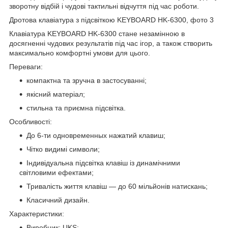
зворотну відбій і чудові тактильні відчуття під час роботи.
Дротова клавіатура з підсвіткою KEYBOARD HK-6300, фото 3
Клавіатура KEYBOARD HK-6300 стане незамінною в
досягненні чудових результатів під час ігор, а також створить
максимально комфортні умови для цього.
Переваги
:
компактна та зручна в застосуванні;
якісний матеріал;
стильна та приємна підсвітка.
Особливості
:
До 6-ти одновременных нажатий клавиш;
Чітко видимі символи;
Індивідуальна підсвітка клавіш із динамічними
світловими ефектами;
Тривалість життя клавіш — до 60 мільйонів натискань;
Класичний дизайн.
Характеристики
:
Виробник: UKS;