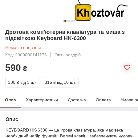
Дротова комп'ютерна клавіатура та миша з
підсвіткою Keyboard HK-6300
Немає в наявності
Код: 2000000141176
Опт і роздріб
590
₴
380 ₴
від 3 шт.
316 ₴
від 10 шт.
Опис
Характеристики
Доставка
Оплата
Умови п
Опис
KEYBOARD HK-6300
— це ігрова клавіатура, яка має весь
необхідний набір функцій. Великі клавіші забезпечують чудову