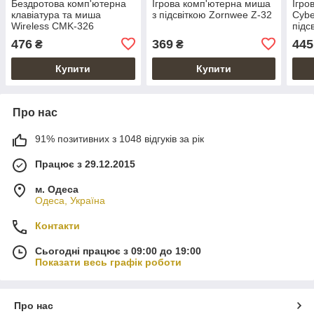
Бездротова комп'ютерна
Ігрова комп'ютерна миша
Ігро
клавіатура та миша
з підсвіткою Zornwee Z-32
Cybe
Wireless CMK-326
підс
476
369
445
₴
₴
Купити
Купити
Про нас
91% позитивних з 1048 відгуків за рік
Працює з 29.12.2015
м. Одеса
Одеса, Україна
Контакти
Сьогодні працює з 09:00 до 19:00
Показати весь графік роботи
Про нас