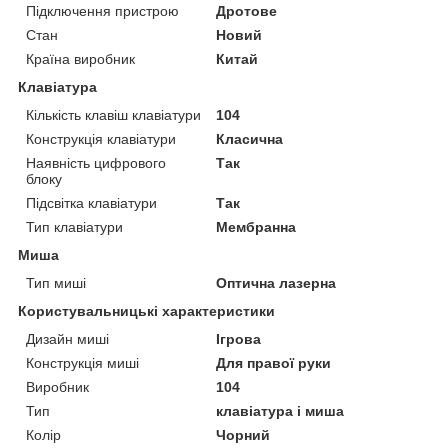
Підключення пристрою
Дротове
Стан
Новий
Країна виробник
Китай
Клавіатура
Кількість клавіш клавіатури
104
Конструкція клавіатури
Класична
Наявність цифрового
Так
блоку
Підсвітка клавіатури
Так
Тип клавіатури
Мембранна
Миша
Тип миші
Оптична лазерна
Користувальницькі характеристики
Дизайн миші
Ігрова
Конструкція миші
Для правої руки
Виробник
104
Тип
клавіатура і миша
Колір
Чорний