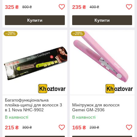
325
235
₴
₴
800 ₴
400 ₴
Купити
Купити
–28%
–28%
Багатофункціональна
плойка-щипці для волосся 3
Мінітружок для волосся
в 1 Nova NHC-9902
Gemei GM-2936
В наявності
В наявності
215
165
₴
₴
300 ₴
230 ₴