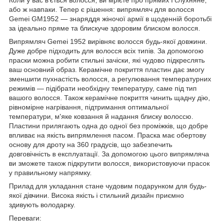
або ж навпаки. Тепер є рішення: випрямляч для волосся
Gemei GM1952 — знаряддя жіночої армії в щоденній боротьбі
за ідеально пряме та блискуче здоровим блиском волосся.
Випрямляч Gemei 1952 вирівняє волосся будь-якої довжини.
Дуже добре підходить для волосся всіх типів. За допомогою
праски можна робити стильні зачіски, які чудово підкреслять
ваш основний образ. Керамічне покриття пластин дає змогу
зменшити пухнастість волосся, а регулювання температурних
режимів — підібрати необхідну температуру, саме під тип
вашого волосся. Також керамічне покриття чинить щадну дію,
рівномірне нагрівання, підтримання оптимальної
температури, м'яке ковзання й надання блиску волоссю.
Пластини прилягають одна до одної без проміжків, що добре
впливає на якість випрямлення пасом. Праска має обертову
основу для дроту на 360 градусів, що забезпечить
довговічність в експлуатації. За допомогою цього випрямляча
ви зможете також підкрутити волосся, використовуючи прасок
у правильному напрямку.
Прилад для укладання стане чудовим подарунком для будь-
якої дівчини. Висока якість і стильний дизайн приємно
здивують володарку.
Переваги
: