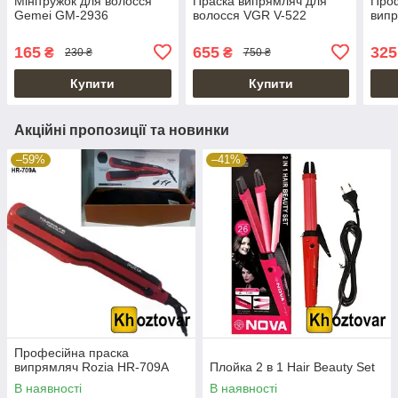
Мінітружок для волосся
Праска випрямляч для
Проф
Gemei GM-2936
волосся VGR V-522
випр
165
655
325
₴
₴
230 ₴
750 ₴
Купити
Купити
Акційні пропозиції та новинки
–59%
–41%
Професійна праска
випрямляч Rozia HR-709A
Плойка 2 в 1 Hair Beauty Set
В наявності
В наявності