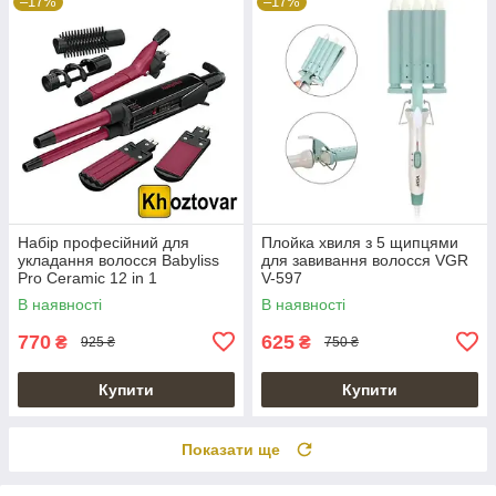
–17%
–17%
Набір професійний для
Плойка хвиля з 5 щипцями
укладання волосся Babyliss
для завивання волосся VGR
Pro Ceramic 12 in 1
V-597
В наявності
В наявності
770
625
₴
₴
925 ₴
750 ₴
Купити
Купити
Показати ще