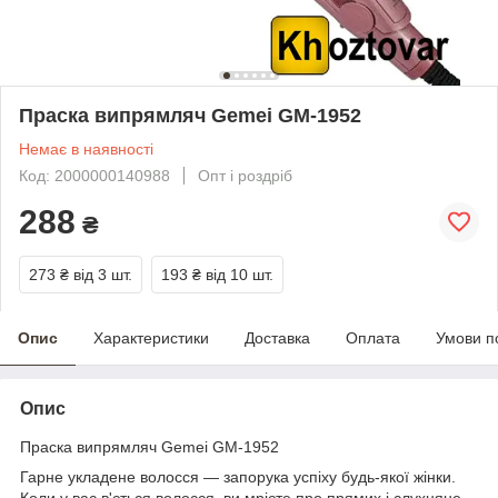
Праска випрямляч Gemei GM-1952
Немає в наявності
Код: 2000000140988
Опт і роздріб
288
₴
273 ₴
від 3 шт.
193 ₴
від 10 шт.
Опис
Характеристики
Доставка
Оплата
Умови п
Опис
Праска випрямляч Gemei GM-1952
Гарне укладене волосся — запорука успіху будь-якої жінки.
Коли у вас в'ється волосся, ви мрієте про прямих і слухняне,