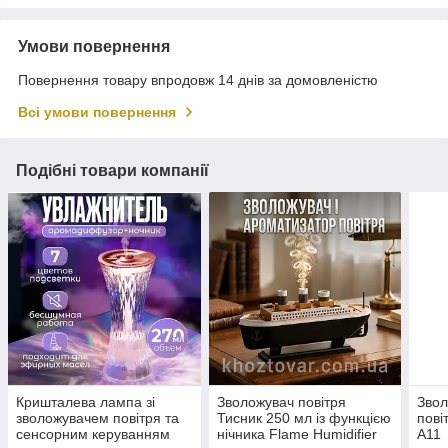
Умови повернення
Повернення товару впродовж 14 днів за домовленістю
Всі умови повернення
Подібні товари компанії
Кришталева лампа зі
Зволожувач повітря
Зво
зволожувачем повітря та
Тисник 250 мл із функцією
пові
сенсорним керуванням
нічника Flame Humidifier
А11