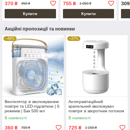
Xiaomanyo Humidifier
370
755
309
₴
₴
450 ₴
1 050 ₴
Купити
Купити
Акційні пропозиції та новинки
–49%
–37%
Вентилятор зі зволожувачем
Антигравітаційний
повітря та LED-підсвіткою | 6
крапельний зволожувач
режимів | Бак 500 мл
повітря зі зворотним потоком
Anti Gravity Humidifier
В наявності
В наявності
360
725
₴
₴
700 ₴
1 150 ₴