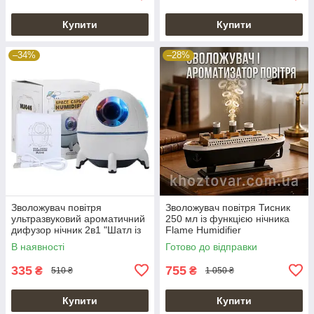
Купити
Купити
–34%
–28%
Зволожувач повітря
Зволожувач повітря Тисник
ультразвуковий ароматичний
250 мл із функцією нічника
дифузор нічник 2в1 "Шатл із
Flame Humidifier
астронавтом"
В наявності
Готово до відправки
335
755
₴
₴
510 ₴
1 050 ₴
Купити
Купити