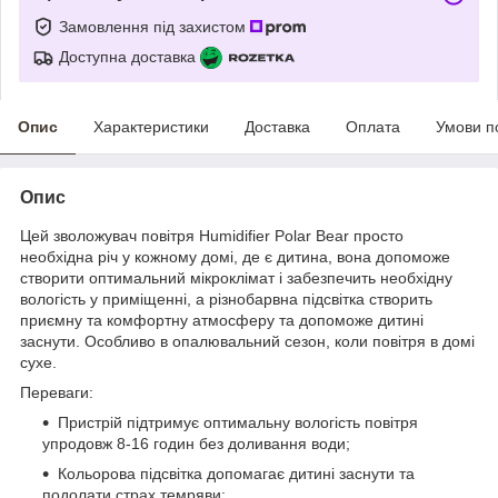
Замовлення під захистом
Доступна доставка
Опис
Характеристики
Доставка
Оплата
Умови п
Опис
Цей
зволожувач повітря Humidifier Polar Bear
просто
необхідна річ у кожному домі, де є дитина, вона допоможе
створити оптимальний мікроклімат і забезпечить необхідну
вологість у приміщенні, а різнобарвна підсвітка створить
приємну та комфортну атмосферу та допоможе дитині
заснути. Особливо в опалювальний сезон, коли повітря в домі
сухе.
Переваги
:
Пристрій підтримує оптимальну вологість повітря
упродовж 8-16 годин без доливання води;
Кольорова підсвітка допомагає дитині заснути та
подолати страх темряви;