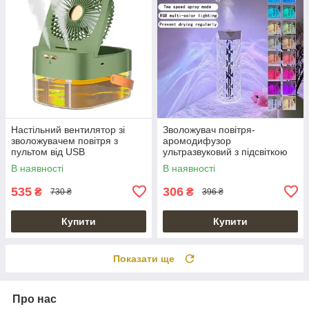
Настільний вентилятор зі
Зволожувач повітря-
зволожувачем повітря з
аромодифузор
пультом від USB
ультразвуковий з підсвіткою
на 400 мл Air Purifier Crystal
В наявності
В наявності
535
306
₴
₴
730 ₴
396 ₴
Купити
Купити
Показати ще
Про нас