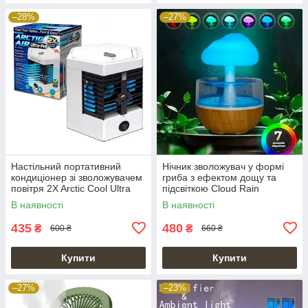
–28%
–27%
Настільний портативний
Нічник зволожувач у формі
кондиціонер зі зволожувачем
гриба з ефектом дощу та
повітря 2X Arctic Cool Ultra
підсвіткою Cloud Rain
Pro
Humidifier
В наявності
В наявності
435
480
₴
₴
600 ₴
660 ₴
Купити
Купити
–27%
–23%