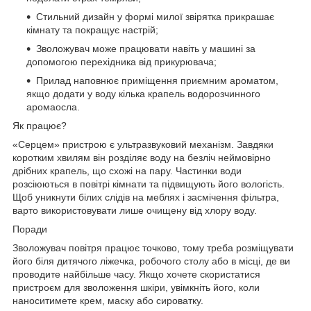
Стильний дизайн у формі милої звірятка прикрашає
кімнату та покращує настрій;
Зволожувач може працювати навіть у машині за
допомогою перехідника від прикурювача;
Прилад наповнює приміщення приємним ароматом,
якщо додати у воду кілька крапель водорозчинного
аромаосла.
Як працює?
«Серцем» пристрою є ультразвуковий механізм. Завдяки
коротким хвилям він розділяє воду на безліч неймовірно
дрібних крапель, що схожі на пару. Частинки води
розсіюються в повітрі кімнати та підвищують його вологість.
Щоб уникнути білих слідів на меблях і засмічення фільтра,
варто використовувати лише очищену від хлору воду.
Поради
Зволожувач повітря працює точково, тому треба розміщувати
його біля дитячого ліжечка, робочого столу або в місці, де ви
проводите найбільше часу. Якщо хочете скористатися
пристроєм для зволоження шкіри, увімкніть його, коли
наноситимете крем, маску або сироватку.