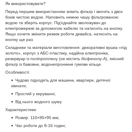
Як використовувати?
Перед першим використанням зніміть фільтр і змочіть з двох
боків чистою водою. Наповніть нижню чашу фільтрованою
водою та зберіть корпус. Під'єднайте зволожувач до
електромережі за допомогою кабелю та натисніть на кнопку.
Якщо хочете змінити режим роботи девайса, натисніть на
кнопку ще раз.
Складники та матеріали виготовлення: декоративні вушка «під
золото», корпус з АБС-пластику, надійна електроніка,
резервуар із поліпропілену (не містить бісфенолу-А), якісний
фільтр із бавовни, водонепроникне гумове кільце.
Особливості:
Чудово підходять для машини, квартири, дитячої
кімнати;
Простий у керуванні;
Від нього жодного шуму.
Характеристики:
Розмір: 110×95×95 мм;
Час роботи до 8-16 годин;