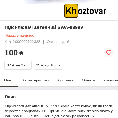
Підсилювач антенний SWA-99999
Немає в наявності
Код: 2000000122328
Опт і роздріб
100
₴
87 ₴
від 3 шт.
39 ₴
від 10 шт.
Опис
Характеристики
Доставка
Оплата
Умови п
Опис
Дуже часто буває, після грози
Підсилювач для антени TV 99999.
перестає працювати ТВ. Причиною може бити згоріла плата у
Ваш зовнішній антені. Цей підсилювач розроблений