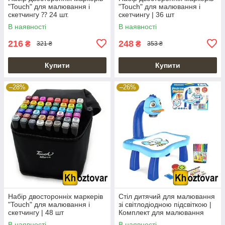
"Touch" для малювання і
"Touch" для малювання і
скетчингу ⁇ 24 шт.
скетчингу | 36 шт
В наявності
В наявності
216
248
₴
₴
321 ₴
353 ₴
Купити
Купити
–28%
–26%
Набір двосторонніх маркерів
Стіл дитячий для малювання
"Touch" для малювання і
зі світлодіодною підсвіткою |
скетчингу | 48 шт
Комплект для малювання
В наявності
В наявності