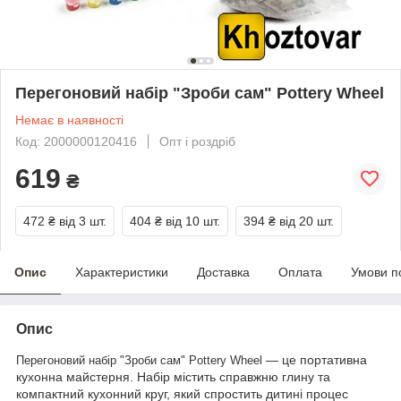
Перегоновий набір "Зроби сам" Pottery Wheel
Немає в наявності
Код: 2000000120416
Опт і роздріб
619
₴
472 ₴
від 3 шт.
404 ₴
від 10 шт.
394 ₴
від 20 шт.
Опис
Характеристики
Доставка
Оплата
Умови п
Опис
— це портативна
Перегоновий набір "Зроби сам" Pottery Wheel
кухонна майстерня. Набір містить справжню глину та
компактний кухонний круг, який спростить дитині процес