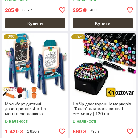
285
295
₴
₴
396 ₴
400 ₴
Купити
Купити
–26%
–24%
Мольберт дитячий
Набір двосторонніх маркерів
двосторонній 4 в 1 з
"Touch" для малювання і
магнітною дошкою
скетчингу | 120 шт
крейдовим баскетбольним
В наявності
В наявності
кільцем
1 420
560
₴
₴
1 920 ₴
735 ₴