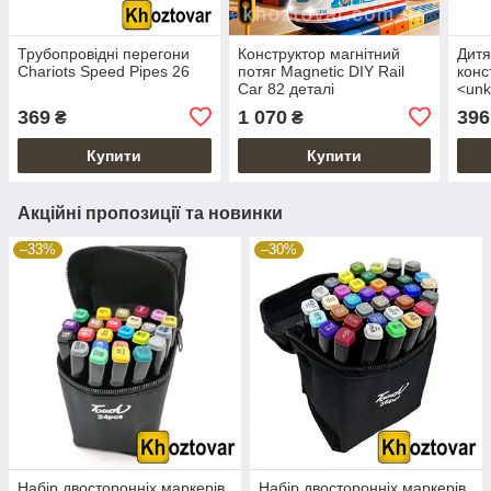
Трубопровідні перегони
Конструктор магнітний
Дитя
Chariots Speed Pipes 26
потяг Magnetic DIY Rail
конс
Car 82 деталі
<unk
маши
369
1 070
396
₴
₴
Купити
Купити
Акційні пропозиції та новинки
–33%
–30%
Набір двосторонніх маркерів
Набір двосторонніх маркерів