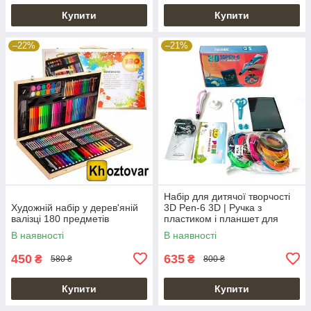
Купити
Купити
–22%
–21%
Набір для дитячої творчості
Художній набір у дерев'яній
3D Pen-6 3D | Ручка з
валізці 180 предметів
пластиком і планшет для
малювання
В наявності
В наявності
450
635
₴
₴
580 ₴
800 ₴
Купити
Купити