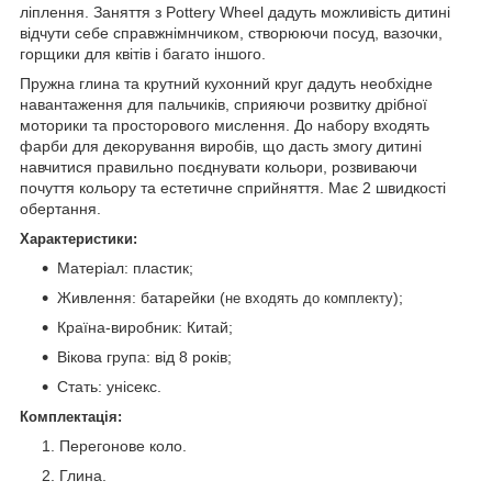
ліплення. Заняття з Pottery Wheel дадуть можливість дитині
відчути себе справжнімнчиком, створюючи посуд, вазочки,
горщики для квітів і багато іншого.
Пружна глина та крутний кухонний круг дадуть необхідне
навантаження для пальчиків, сприяючи розвитку дрібної
моторики та просторового мислення. До набору входять
фарби для декорування виробів, що дасть змогу дитині
навчитися правильно поєднувати кольори, розвиваючи
почуття кольору та естетичне сприйняття. Має 2 швидкості
обертання.
Характеристики:
Матеріал: пластик;
Живлення: батарейки (
);
не входять до комплекту
Країна-виробник: Китай;
Вікова група: від 8 років;
Стать: унісекс.
Комплектація:
Перегонове коло.
Глина.